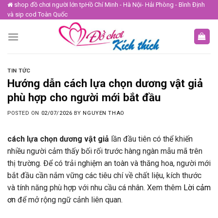
Skip
shop đồ chơi người lớn tpHồ Chí Minh - Hà Nội- Hải Phòng - Bình Định
và sip cod Toàn Quốc
to
content
TIN TỨC
Hướng dẫn cách lựa chọn dương vật giả
phù hợp cho người mới bắt đầu
POSTED ON
02/07/2026
BY
NGUYEN THAO
cách lựa chọn dương vật giả
lần đầu tiên có thể khiến
nhiều người cảm thấy bối rối trước hàng ngàn mẫu mã trên
thị trường. Để có trải nghiệm an toàn và thăng hoa, người mới
bắt đầu cần nắm vững các tiêu chí về chất liệu, kích thước
và tính năng phù hợp với nhu cầu cá nhân. Xem thêm
Lời cảm
ơn
để mở rộng ngữ cảnh liên quan.