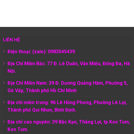
LIÊN HỆ
Điện thoại: (zalo): 0983545439.
Địa Chỉ Miền Bắc: 77 Đ. Lê Duẩn, Văn Miếu, Đống Đa, Hà
Nội.
Địa Chỉ Miền Nam:
39 Đ. Dương Quảng Hàm, Phường 5,
Gò Vấp, Thành phố Hồ Chí Minh
Địa chỉ miền trung: 96 Lê Hồng Phong, Phường Lê Lợi,
Thành phố Qui Nhơn, Bình Định.
Địa chỉ cao nguyên: 39 Bắc Kạn, Thắng Lợi, tp Kon Tum,
Kon Tum.