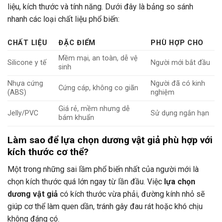
liệu, kích thước và tính năng. Dưới đây là bảng so sánh
nhanh các loại chất liệu phổ biến:
CHẤT LIỆU
ĐẶC ĐIỂM
PHÙ HỢP CHO
Mềm mại, an toàn, dễ vệ
Silicone y tế
Người mới bắt đầu
sinh
Nhựa cứng
Người đã có kinh
Cứng cáp, không co giãn
(ABS)
nghiệm
Giá rẻ, mềm nhưng dễ
Jelly/PVC
Sử dụng ngắn hạn
bám khuẩn
Làm sao để lựa chọn dương vật giả phù hợp với
kích thước cơ thể?
Một trong những sai lầm phổ biến nhất của người mới là
chọn kích thước quá lớn ngay từ lần đầu. Việc
lựa chọn
dương vật giả
có kích thước vừa phải, đường kính nhỏ sẽ
giúp cơ thể làm quen dần, tránh gây đau rát hoặc khó chịu
không đáng có.