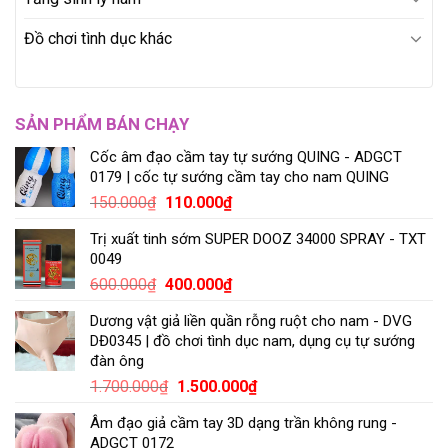
Đồ chơi tình dục khác
SẢN PHẨM BÁN CHẠY
Cốc âm đạo cầm tay tự sướng QUING - ADGCT
0179 | cốc tự sướng cầm tay cho nam QUING
150.000
₫
110.000
₫
Trị xuất tinh sớm SUPER DOOZ 34000 SPRAY - TXT
0049
600.000
₫
400.000
₫
Dương vật giả liền quần rỗng ruột cho nam - DVG
DĐ0345 | đồ chơi tình dục nam, dụng cụ tự sướng
đàn ông
1.700.000
₫
1.500.000
₫
Âm đạo giả cầm tay 3D dạng trần không rung -
ADGCT 0172