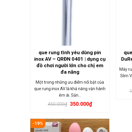
que rung tình yêu dùng pin
que
inox AV – QRĐN 0401 | dụng cụ
DuRe
đồ chơi người lớn cho chị em
Máy ru
đa năng
Slim V
Một trong những ưu điểm nổi bật của
que rung inox AV là khả năng vận hành
1
êm ái. Sản…
350.000
₫
450.000
₫
-19%