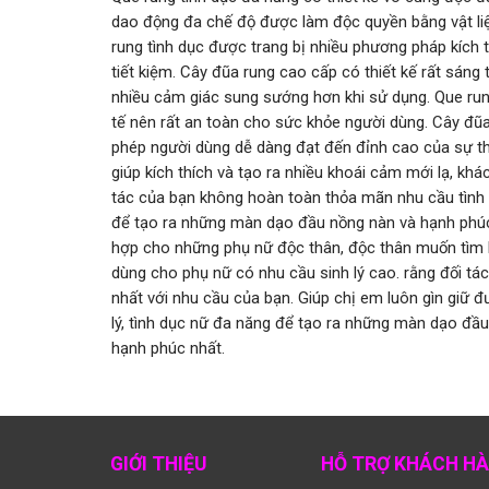
dao động đa chế độ được làm độc quyền bằng vật liệ
rung tình dục được trang bị nhiều phương pháp kích t
tiết kiệm. Cây đũa rung cao cấp có thiết kế rất sán
nhiều cảm giác sung sướng hơn khi sử dụng. Que rung
tế nên rất an toàn cho sức khỏe người dùng. Cây đũa
phép người dùng dễ dàng đạt đến đỉnh cao của sự thă
giúp kích thích và tạo ra nhiều khoái cảm mới lạ, khá
tác của bạn không hoàn toàn thỏa mãn nhu cầu tình 
để tạo ra những màn dạo đầu nồng nàn và hạnh phúc. 
hợp cho những phụ nữ độc thân, độc thân muốn tìm lạ
dùng cho phụ nữ có nhu cầu sinh lý cao. rằng đối t
nhất với nhu cầu của bạn. Giúp chị em luôn gìn giữ đ
lý, tình dục nữ đa năng để tạo ra những màn dạo đầ
hạnh phúc nhất.
GIỚI THIỆU
HỖ TRỢ KHÁCH H