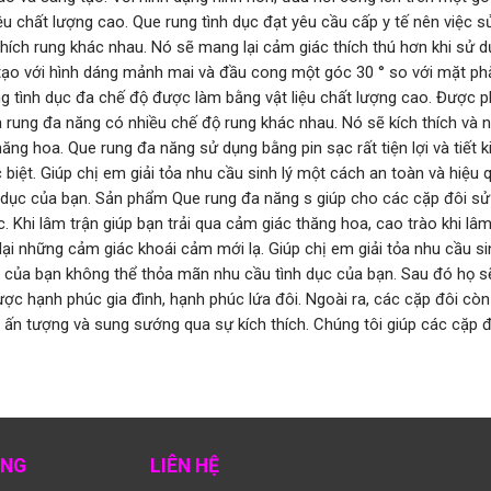
u chất lượng cao. Que rung tình dục đạt yêu cầu cấp y tế nên việc 
hích rung khác nhau. Nó sẽ mang lại cảm giác thích thú hơn khi sử dụ
g tạo với hình dáng mảnh mai và đầu cong một góc 30 ° so với mặt phẳ
 tình dục đa chế độ được làm bằng vật liệu chất lượng cao. Được phủ
 rung đa năng có nhiều chế độ rung khác nhau. Nó sẽ kích thích và nả
ng hoa. Que rung đa năng sử dụng bằng pin sạc rất tiện lợi và tiết
c biệt. Giúp chị em giải tỏa nhu cầu sinh lý một cách an toàn và hiệu
dục của bạn. Sản phẩm Que rung đa năng s giúp cho các cặp đôi sử d
Khi lâm trận giúp bạn trải qua cảm giác thăng hoa, cao trào khi lâm
i những cảm giác khoái cảm mới lạ. Giúp chị em giải tỏa nhu cầu si
ác của bạn không thể thỏa mãn nhu cầu tình dục của bạn. Sau đó họ
ược hạnh phúc gia đình, hạnh phúc lứa đôi. Ngoài ra, các cặp đôi cò
u ấn tượng và sung sướng qua sự kích thích. Chúng tôi giúp các cặp
ÀNG
LIÊN HỆ