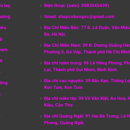
m tay.
Điện thoại: (zalo): 0983545439)
tường.
Gmail: shopcobengoc@gmail.com
yêu.
Địa Chỉ Miền Bắc: 77 Đ. Lê Duẩn, Văn Miế
Đa, Hà Nội.
g.
Địa Chỉ Miền Nam:
39 Đ. Dương Quảng Hà
nam.
Phường 5, Gò Vấp, Thành phố Hồ Chí Min
t.
Địa chỉ miền trung: 96 Lê Hồng Phong, P
Lợi, Thành phố Qui Nhơn, Bình Định.
.
Địa chỉ cao nguyên: 39 Bắc Kạn, Thắng Lợi
ờng.
Kon Tum, Kon Tum.
.
Địa chỉ miền tây: 39 Võ Văn Kiệt, An Hoà, 
Kiều, Cần Thơ.
.
Địa chỉ Quảng Ngãi: 91 Hai Bà Trưng, Lê 
Phong, Quảng Ngãi.