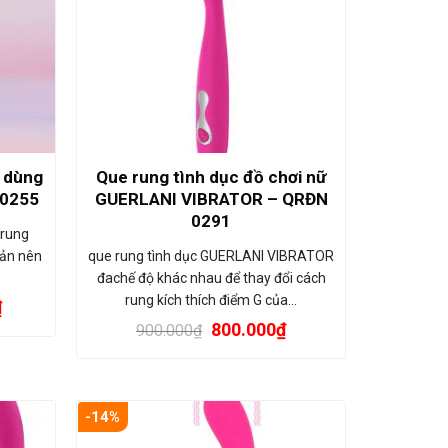
u dùng
Que rung tình dục đồ chơi nữ
 0255
GUERLANI VIBRATOR – QRĐN
0291
 rung
Bản nên
que rung tình dục GUERLANI VIBRATOR
đachế độ khác nhau để thay đổi cách
rung kích thích điểm G của…
₫
800.000
₫
900.000
₫
-14%