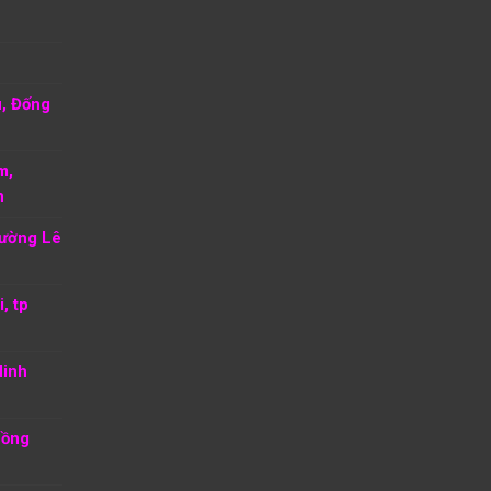
u, Đống
m,
h
hường Lê
, tp
Ninh
Hồng