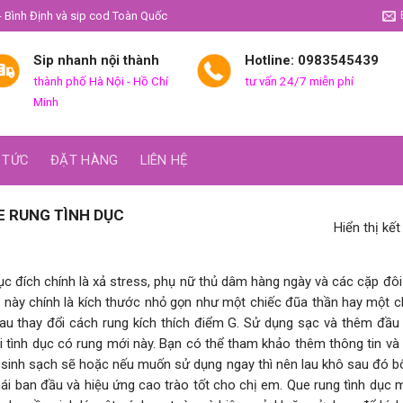
- Bình Định và sip cod Toàn Quốc
Sip nhanh nội thành
Hotline: 0983545439
thành phố Hà Nội - Hồ Chí
tư vấn 24/7 miễn phí
Minh
 TỨC
ĐẶT HÀNG
LIÊN HỆ
 RUNG TÌNH DỤC
Hiển thị kế
mục đích chính là xả stress, phụ nữ thủ dâm hàng ngày và các cặp đô
này chính là kích thước nhỏ gọn như một chiếc đũa thần hay một c
au thay đổi cách rung kích thích điểm G. Sử dụng sạc và thêm đầu th
 tình dục có rung mới này. Bạn có thể tham khảo thêm thông tin và h
sinh sạch sẽ hoặc nếu muốn sử dụng ngay thì nên lau khô sau đó bôi
ái ban đầu và hiệu ứng cao trào tốt cho chị em. Que rung tình dụ