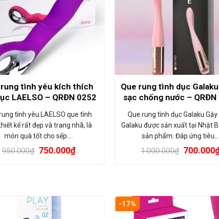
rung tình yêu kích thích
Que rung tình dục Galak
dục LAELSO – QRĐN 0252
sạc chống nước – QRĐN
rung tình yêu LAELSO que tình
Que rung tình dục Galaku Gậy
hiết kế rất đẹp và trang nhã, là
Galaku được sản xuất tại Nhật 
món quà tốt cho sếp.…
sản phẩm. Đáp ứng tiêu…
750.000
₫
700.000
950.000
₫
1.000.000
₫
-17%