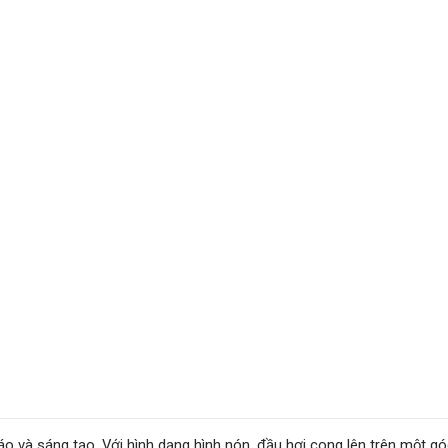
áo và sáng tạo. Với hình dạng hình nón, đầu hơi cong lên trên một gó