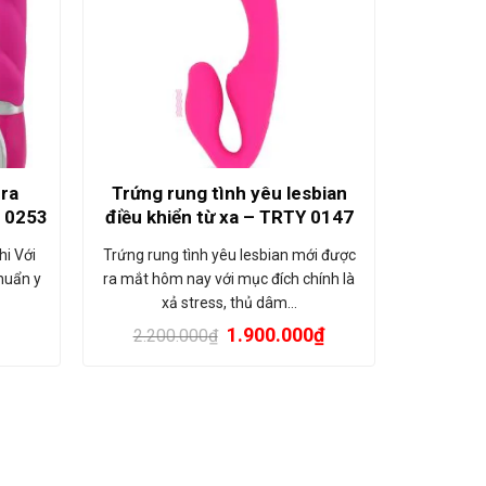
ra
Trứng rung tình yêu lesbian
N 0253
điều khiển từ xa – TRTY 0147
i Với
Trứng rung tình yêu lesbian mới được
chuẩn y
ra mắt hôm nay với mục đích chính là
xả stress, thủ dâm…
1.900.000
₫
2.200.000
₫