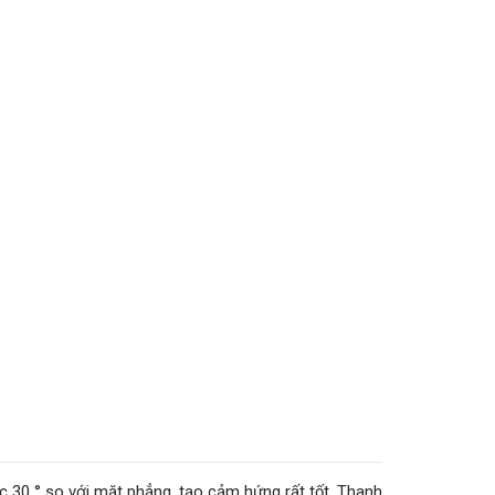
c 30 ° so với mặt phẳng, tạo cảm hứng rất tốt. Thanh