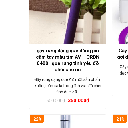
gậy rung dạng que dùng pin
Gậy 
cầm tay màu tím AV – QRĐN
gợi 
0400 | que rung tình yêu đồ
Gậy 
chơi cho nữ
dục t
Gậy rung dạng que AV, một sản phẩm
không còn xa lạ trong lĩnh vực đồ chơi
tình dục, đã…
350.000
₫
500.000
₫
-22%
-21%