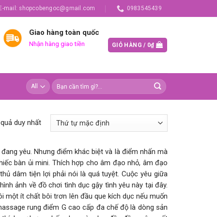
E-mail: shopcobengoc@gmail.com
0983545439
Giao hàng toàn quốc
Nhận hàng giao tiền
GIỎ HÀNG /
0
₫
t quả duy nhất
i đang yêu. Nhưng điểm khác biệt và là điểm nhấn mà
hiếc bàn ủi mini. Thích hợp cho âm đạo nhỏ, âm đạo
ủ dâm tiện lợi phải nói là quá tuyệt. Cuộc yêu giữa
ình ảnh về đồ chơi tình dục gậy tình yêu này tại đây.
 một ít chất bôi trơn lên đầu que kích dục nếu muốn
c massage rung điểm G cao cấp đa chế độ là dòng sản