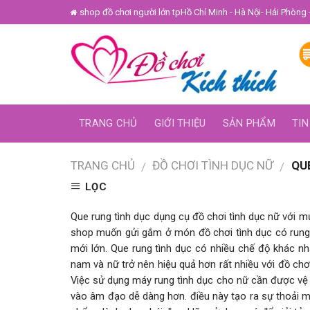
Skip
shop đồ chơi người lớn tpHồ Chí Minh - Hà Nội- Hải Phòng 
to
content
TRANG CHỦ
GIỚI THIỆU
SẢN PHẨM
TIN
TRANG CHỦ
ĐỒ CHƠI TÌNH DỤC NỮ
QUE
/
/
LỌC
Que rung tình dục dụng cụ đồ chơi tình dục nữ với 
shop muốn gửi gắm ở món đồ chơi tình dục có rung 
mới lớn. Que rung tình dục có nhiều chế độ khác nh
nam và nữ trở nên hiệu quả hơn rất nhiều với đồ chơi
Việc sử dụng máy rung tình dục cho nữ cần được vệ 
vào âm đạo dễ dàng hơn. điều này tạo ra sự thoải m