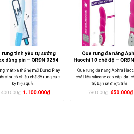
 rung tình yêu tự sướng
Que rung đa năng Aph
x dùng pin – QRĐN 0254
Haochi 10 chế độ – QRĐ
ng mát xa thế hệ mới Durex Play
Que rung đa năng Aphra Haoch
ibrator có nhiều chế độ rung cực
chất liệu silicone cao cấp, đạt 
kỳ hiệu quả…
tế, bạn sẽ được trải…
1.100.000
₫
650.000
₫
.400.000
₫
780.000
₫