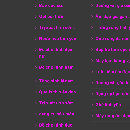
Bao cao su.
Dương vật giả cầ
Gel bôi trơn.
Âm đạo giả gắn 
Trị xuất tinh sớm.
Trứng rung tình 
Nước hoa tình yêu.
Que rung đa năn
Đồ chơi tình dục
Búp bê tình dục 
nữ.
Máy tập dương vậ
Đồ chơi tình nam.
Lưỡi liếm âm đạo
Tăng sinh lý nam.
Dương vật gắn tư
Que kích niệu đạo.
Dụng cụ bạo dâm
Trị xuất tinh sớm.
Ghế tình yêu.
dụng cụ hậu môn.
Máy rung âm đạo
Đồ chơi tình dục