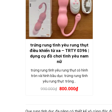
trứng rung tình yêu rung thụt
điều khiển từ xa – TRTY 0396 |
dụng cụ đồ chơi tình yêu nam
nữ
trứng rung tình yêu rung thụt có hình
tròn và hình bầu dục. trứng rung tình
yêu rung thụt trông…
800.000
₫
990.000
₫
Que rung tình dục đa năng có thiết kế vô cùng độc đ