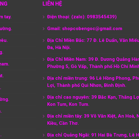
ÀNG
LIÊN HỆ
m tay.
Điện thoại: (zalo): 0983545439)
tường.
Gmail: shopcobengoc@gmail.com
yêu.
Địa Chỉ Miền Bắc: 77 Đ. Lê Duẩn, Văn Miế
Đa, Hà Nội.
g.
Địa Chỉ Miền Nam:
39 Đ. Dương Quảng Hà
nam.
Phường 5, Gò Vấp, Thành phố Hồ Chí Min
t.
Địa chỉ miền trung: 96 Lê Hồng Phong, P
Lợi, Thành phố Qui Nhơn, Bình Định.
.
Địa chỉ cao nguyên: 39 Bắc Kạn, Thắng Lợi
ờng.
Kon Tum, Kon Tum.
.
Địa chỉ miền tây: 39 Võ Văn Kiệt, An Hoà, 
Kiều, Cần Thơ.
.
Địa chỉ Quảng Ngãi: 91 Hai Bà Trưng, Lê 