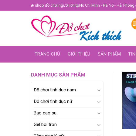
Skip
shop đồ chơi người lớn tpHồ Chí Minh - Hà Nội- Hải Phòng 
to
content
TRANG CHỦ
GIỚI THIỆU
SẢN PHẨM
TIN
DANH MỤC SẢN PHẨM
Đồ chơi tình dục nam
Đồ chơi tình dục nữ
Bao cao su
Gel bôi trơn