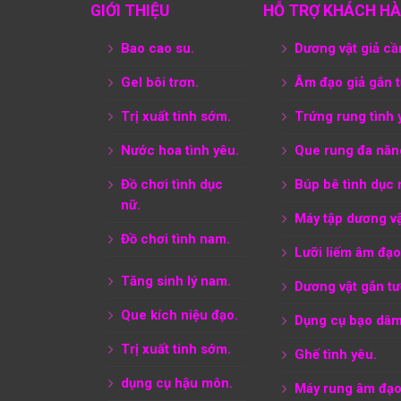
GIỚI THIỆU
HỖ TRỢ KHÁCH H
Bao cao su.
Dương vật giả cầ
Gel bôi trơn.
Âm đạo giả gắn 
Trị xuất tinh sớm.
Trứng rung tình 
Nước hoa tình yêu.
Que rung đa năn
Đồ chơi tình dục
Búp bê tình dục 
nữ.
Máy tập dương vậ
Đồ chơi tình nam.
Lưỡi liếm âm đạo
Tăng sinh lý nam.
Dương vật gắn tư
Que kích niệu đạo.
Dụng cụ bạo dâm
Trị xuất tinh sớm.
Ghế tình yêu.
dụng cụ hậu môn.
Máy rung âm đạo