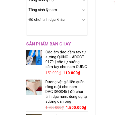
Tăng sinh lý nữ
Tăng sinh lý nam
Đồ chơi tình dục khác
SẢN PHẨM BÁN CHẠY
Cốc âm đạo cầm tay tự
sướng QUING - ADGCT
0179 | cốc tự sướng
cầm tay cho nam QUING
150.000
₫
110.000
₫
Dương vật giả liền quần
rỗng ruột cho nam -
DVG DĐ0345 | đồ chơi
tình dục nam, dụng cụ tự
sướng đàn ông
1.700.000
₫
1.500.000
₫