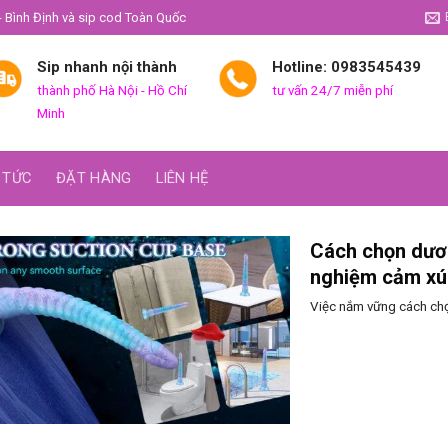
- Bình Định và sip cod Toàn Quốc
Sip nhanh nội thành
Hotline: 0983545439
thành phố Hà Nội - Hồ Chí
tư vấn 24/7 miễn phí
Minh
 TỨC
ĐẶT HÀNG
LIÊN HỆ
Cách chọn dươn
nghiệm cảm xú
Việc nắm vững cách chọn