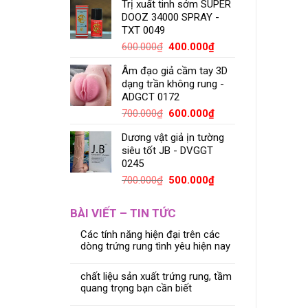
Trị xuất tinh sớm SUPER
DOOZ 34000 SPRAY -
TXT 0049
600.000
₫
400.000
₫
Âm đạo giả cầm tay 3D
dạng trần không rung -
ADGCT 0172
700.000
₫
600.000
₫
Dương vật giả ịn tường
siêu tốt JB - DVGGT
0245
700.000
₫
500.000
₫
BÀI VIẾT – TIN TỨC
Các tính năng hiện đại trên các
dòng trứng rung tình yêu hiện nay
chất liệu sản xuất trứng rung, tầm
quang trọng bạn cần biết