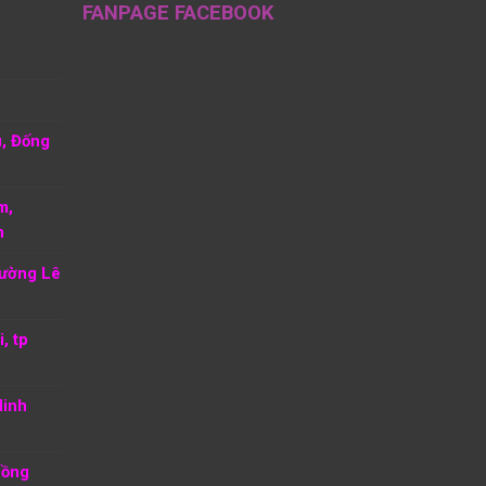
FANPAGE FACEBOOK
u, Đống
m,
h
hường Lê
, tp
Ninh
Hồng