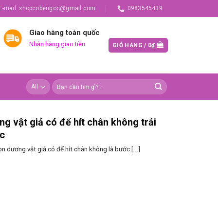
E-mail: shopcobengoc@gmail.com
0983545439
Giao hàng toàn quốc
Nhận hàng giao tiền
GIỎ HÀNG /
0
₫
g vật giả có đế hít chân không trải
c
 dương vật giả có đế hít chân không là bước [...]