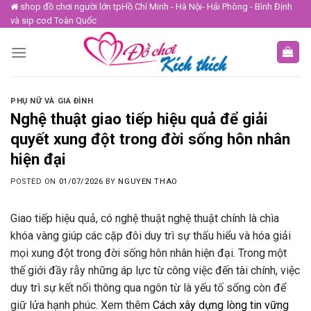
Skip
shop đồ chơi người lớn tpHồ Chí Minh - Hà Nội- Hải Phòng - Bình Định
và sip cod Toàn Quốc
to
content
PHỤ NỮ VÀ GIA ĐÌNH
Nghệ thuật giao tiếp hiệu quả để giải
quyết xung đột trong đời sống hôn nhân
hiện đại
POSTED ON
01/07/2026
BY
NGUYEN THAO
Giao tiếp hiệu quả, có nghệ thuật nghệ thuật chính là chìa
khóa vàng giúp các cặp đôi duy trì sự thấu hiểu và hóa giải
mọi xung đột trong đời sống hôn nhân hiện đại. Trong một
thế giới đầy rẫy những áp lực từ công việc đến tài chính, việc
duy trì sự kết nối thông qua ngôn từ là yếu tố sống còn để
giữ lửa hạnh phúc. Xem thêm
Cách xây dựng lòng tin vững