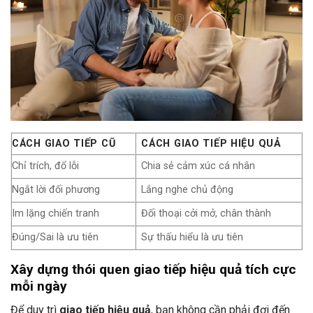
CÁCH GIAO TIẾP CŨ
CÁCH GIAO TIẾP HIỆU QUẢ
Chỉ trích, đổ lỗi
Chia sẻ cảm xúc cá nhân
Ngắt lời đối phương
Lắng nghe chủ động
Im lặng chiến tranh
Đối thoại cởi mở, chân thành
Đúng/Sai là ưu tiên
Sự thấu hiểu là ưu tiên
Xây dựng thói quen giao tiếp hiệu quả tích cực
mỗi ngày
Để duy trì
giao tiếp hiệu quả
, bạn không cần phải đợi đến