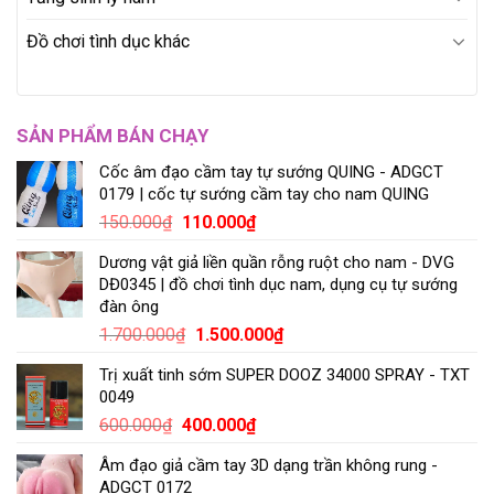
Đồ chơi tình dục khác
SẢN PHẨM BÁN CHẠY
Cốc âm đạo cầm tay tự sướng QUING - ADGCT
0179 | cốc tự sướng cầm tay cho nam QUING
150.000
₫
110.000
₫
Dương vật giả liền quần rỗng ruột cho nam - DVG
DĐ0345 | đồ chơi tình dục nam, dụng cụ tự sướng
đàn ông
1.700.000
₫
1.500.000
₫
Trị xuất tinh sớm SUPER DOOZ 34000 SPRAY - TXT
0049
600.000
₫
400.000
₫
Âm đạo giả cầm tay 3D dạng trần không rung -
ADGCT 0172