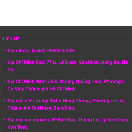
LIÊN HỆ
Điện thoại: (zalo): 0983545439.
Địa Chỉ Miền Bắc: 77 Đ. Lê Duẩn, Văn Miếu, Đống Đa, Hà
Nội.
Địa Chỉ Miền Nam:
39 Đ. Dương Quảng Hàm, Phường 5,
Gò Vấp, Thành phố Hồ Chí Minh
Địa chỉ miền trung: 96 Lê Hồng Phong, Phường Lê Lợi,
Thành phố Qui Nhơn, Bình Định.
Địa chỉ cao nguyên: 39 Bắc Kạn, Thắng Lợi, tp Kon Tum,
Kon Tum.