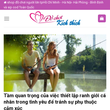
Skip
shop đồ chơi người lớn tpHồ Chí Minh - Hà Nội- Hải Phòng - Bình Định
và sip cod Toàn Quốc
to
content
Tầm quan trọng của việc thiết lập ranh giới cá
nhân trong tình yêu để tránh sự phụ thuộc
cảm xúc