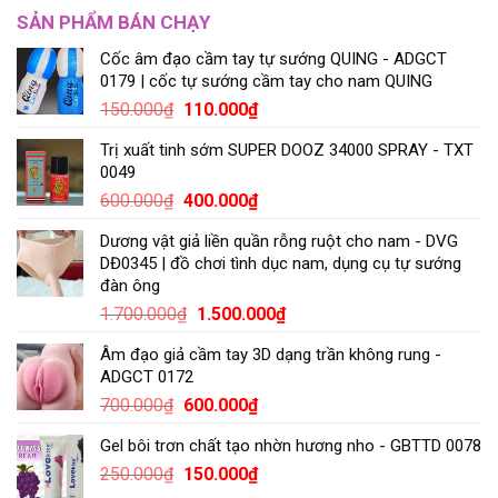
SẢN PHẨM BÁN CHẠY
Cốc âm đạo cầm tay tự sướng QUING - ADGCT
0179 | cốc tự sướng cầm tay cho nam QUING
150.000
₫
110.000
₫
Trị xuất tinh sớm SUPER DOOZ 34000 SPRAY - TXT
0049
600.000
₫
400.000
₫
Dương vật giả liền quần rỗng ruột cho nam - DVG
DĐ0345 | đồ chơi tình dục nam, dụng cụ tự sướng
đàn ông
1.700.000
₫
1.500.000
₫
Âm đạo giả cầm tay 3D dạng trần không rung -
ADGCT 0172
700.000
₫
600.000
₫
Gel bôi trơn chất tạo nhờn hương nho - GBTTD 0078
250.000
₫
150.000
₫