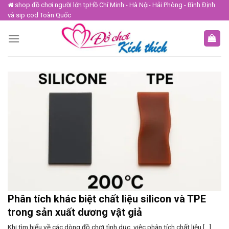
Skip
shop đồ chơi người lớn tpHồ Chí Minh - Hà Nội- Hải Phòng - Bình Định
và sip cod Toàn Quốc
to
content
Phân tích khác biệt chất liệu silicon và TPE
trong sản xuất dương vật giả
Khi tìm hiểu về các dòng đồ chơi tình dục, việc phân tích chất liệu [...]