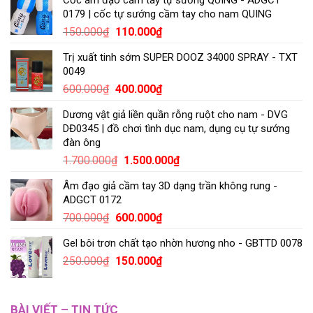
0179 | cốc tự sướng cầm tay cho nam QUING
150.000
₫
110.000
₫
Trị xuất tinh sớm SUPER DOOZ 34000 SPRAY - TXT
0049
600.000
₫
400.000
₫
Dương vật giả liền quần rỗng ruột cho nam - DVG
DĐ0345 | đồ chơi tình dục nam, dụng cụ tự sướng
đàn ông
1.700.000
₫
1.500.000
₫
Âm đạo giả cầm tay 3D dạng trần không rung -
ADGCT 0172
700.000
₫
600.000
₫
Gel bôi trơn chất tạo nhờn hương nho - GBTTD 0078
250.000
₫
150.000
₫
BÀI VIẾT – TIN TỨC