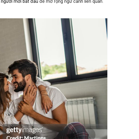
 người mới bắt đầu
để mở rộng ngữ cảnh liên quan.