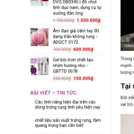
DVG DĐ0345 | đồ chơi
tình dục nam, dụng cụ tự
sướng đàn ông
1.700.000
₫
1.500.000
₫
Âm đạo giả cầm tay 3D
dạng trần không rung -
ADGCT 0172
700.000
₫
600.000
₫
Trong 
Gel bôi trơn chất tạo
mạnh. 
nhờn hương nho -
GBTTD 0078
lượng 
250.000
₫
150.000
₫
Tại 
BÀI VIẾT – TIN TỨC
Đời số
Các tính năng hiện đại trên các
vai tr
dòng trứng rung tình yêu hiện nay
chất liệu sản xuất trứng rung, tầm
quang trọng bạn cần biết