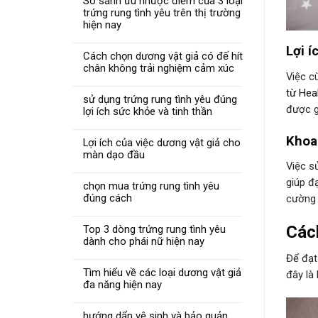
So sánh ưu nhược điểm của 3 loại
trứng rung tình yêu trên thị trường
hiện nay
Lợi í
Cách chọn dương vật giả có đế hít
chân không trải nghiệm cảm xúc
Việc c
từ Heal
sử dụng trứng rung tình yêu đúng
được g
lợi ích sức khỏe và tinh thần
Khoa
Lợi ích của việc dương vật giả cho
màn dạo đầu
Việc s
giúp đ
chọn mua trứng rung tình yêu
đúng cách
cường 
Cách
Top 3 dòng trứng rung tình yêu
dành cho phái nữ hiện nay
Để đạt
Tìm hiểu về các loại dương vật giả
đây là
đa năng hiện nay
hướng dẩn vệ sinh và bảo quản