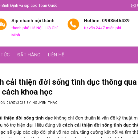
- Bình Định và sip cod Toàn Quốc
Sip nhanh nội thành
Hotline: 0983545439
thành phố Hà Nội - Hồ Chí
tư vấn 24/7 miễn phí
Minh
 TỨC
ĐẶT HÀNG
LIÊN HỆ
C
h cải thiện đời sống tình dục thông qua
 cách khoa học
 ON
06/07/2026
BY
NGUYEN THAO
ải thiện đời sống tình dục
không chỉ đơn thuần là vấn đề kỹ thuật mà
ụ hỗ trợ hiện đại. Hiểu đúng về
cách cải thiện đời sống tình dục t
học
sẽ giúp các cặp đôi phá vỡ rào cản, tăng cường kết nối và tìm t