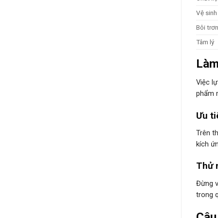
Vệ sinh
Bôi trơ
Tâm lý
Làm
Việc l
phẩm m
Ưu ti
Trên t
kích ứ
Thử n
Đừng v
trong 
Câu