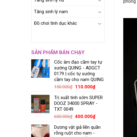
Tăng sinh lý nữ
phòng
Tăng sinh lý nam
Đồ chơi tình dục khác
SẢN PHẨM BÁN CHẠY
Cốc âm đạo cầm tay tự
sướng QUING - ADGCT
0179 | cốc tự sướng
cầm tay cho nam QUING
150.000
₫
110.000
₫
Trị xuất tinh sớm SUPER
DOOZ 34000 SPRAY -
TXT 0049
600.000
₫
400.000
₫
Dương vật giả liền quần
rỗng ruột cho nam -