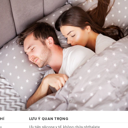
CHÍ
LƯU Ý QUAN TRỌNG
ệu
Ưu tiên silicone y tế, không chứa phthalate