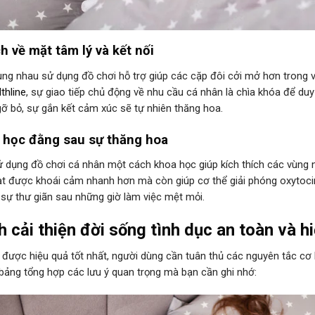
ch về mặt tâm lý và kết nối
ùng nhau sử dụng đồ chơi hỗ trợ giúp các cặp đôi cởi mở hơn trong
thline
, sự giao tiếp chủ động về nhu cầu cá nhân là chìa khóa để duy
ỡ bỏ, sự gắn kết cảm xúc sẽ tự nhiên thăng hoa.
 học đằng sau sự thăng hoa
ử dụng đồ chơi cá nhân một cách khoa học giúp kích thích các vùng
ạt được khoái cảm nhanh hơn mà còn giúp cơ thể giải phóng oxytoci
sự thư giãn sau những giờ làm việc mệt mỏi.
 cải thiện đời sống tình dục an toàn và h
 được hiệu quả tốt nhất, người dùng cần tuân thủ các nguyên tắc cơ
 bảng tổng hợp các lưu ý quan trọng mà bạn cần ghi nhớ: