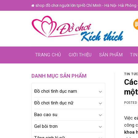
Skip
shop đồ chơi người lớn tpHồ Chí Minh - Hà Nội- Hải Phòng 
to
content
TRANG CHỦ
GIỚI THIỆU
SẢN PHẨM
TIN
TIN TỨ
DANH MỤC SẢN PHẨM
Các
một
Đồ chơi tình dục nam
Đồ chơi tình dục nữ
POSTED
Bao cao su
Việc
c
công c
Gel bôi trơn
khoa 