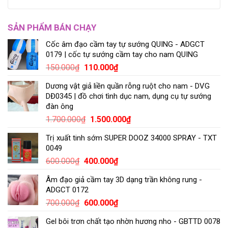
SẢN PHẨM BÁN CHẠY
Cốc âm đạo cầm tay tự sướng QUING - ADGCT
0179 | cốc tự sướng cầm tay cho nam QUING
150.000
₫
110.000
₫
Dương vật giả liền quần rỗng ruột cho nam - DVG
DĐ0345 | đồ chơi tình dục nam, dụng cụ tự sướng
đàn ông
1.700.000
₫
1.500.000
₫
Trị xuất tinh sớm SUPER DOOZ 34000 SPRAY - TXT
0049
600.000
₫
400.000
₫
Âm đạo giả cầm tay 3D dạng trần không rung -
ADGCT 0172
700.000
₫
600.000
₫
Gel bôi trơn chất tạo nhờn hương nho - GBTTD 0078