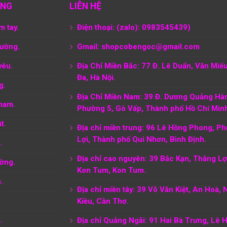
ÀNG
LIÊN HỆ
m tay.
Điện thoại: (zalo): 0983545439)
tường.
Gmail: shopcobengoc@gmail.com
yêu.
Địa Chỉ Miền Bắc: 77 Đ. Lê Duẩn, Văn Miế
Đa, Hà Nội.
g.
Địa Chỉ Miền Nam:
39 Đ. Dương Quảng Hà
nam.
Phường 5, Gò Vấp, Thành phố Hồ Chí Min
t.
Địa chỉ miền trung: 96 Lê Hồng Phong, P
Lợi, Thành phố Qui Nhơn, Bình Định.
.
Địa chỉ cao nguyên: 39 Bắc Kạn, Thắng Lợi
ờng.
Kon Tum, Kon Tum.
.
Địa chỉ miền tây: 39 Võ Văn Kiệt, An Hoà, 
Kiều, Cần Thơ.
.
Địa chỉ Quảng Ngãi: 91 Hai Bà Trưng, Lê 