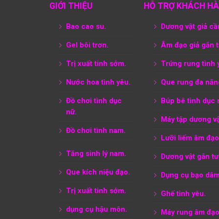
GIỚI THIỆU
HỖ TRỢ KHÁCH H
Bao cao su.
Dương vật giả cầ
Gel bôi trơn.
Âm đạo giả gắn 
Trị xuất tinh sớm.
Trứng rung tình 
Nước hoa tình yêu.
Que rung đa năn
Đồ chơi tình dục
Búp bê tình dục 
nữ.
Máy tập dương vậ
Đồ chơi tình nam.
Lưỡi liếm âm đạo
Tăng sinh lý nam.
Dương vật gắn tư
Que kích niệu đạo.
Dụng cụ bạo dâm
Trị xuất tinh sớm.
Ghế tình yêu.
dụng cụ hậu môn.
Máy rung âm đạo