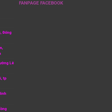
FANPAGE FACEBOOK
u, Đống
m,
h
hường Lê
, tp
Ninh
Hồng