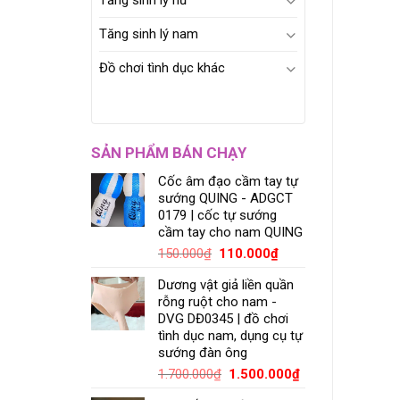
Tăng sinh lý nữ
Tăng sinh lý nam
Đồ chơi tình dục khác
SẢN PHẨM BÁN CHẠY
Cốc âm đạo cầm tay tự
sướng QUING - ADGCT
0179 | cốc tự sướng
cầm tay cho nam QUING
150.000
₫
110.000
₫
Dương vật giả liền quần
rỗng ruột cho nam -
DVG DĐ0345 | đồ chơi
tình dục nam, dụng cụ tự
sướng đàn ông
1.700.000
₫
1.500.000
₫