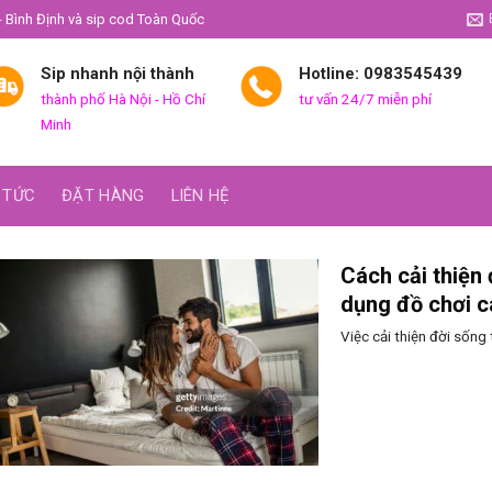
- Bình Định và sip cod Toàn Quốc
Sip nhanh nội thành
Hotline: 0983545439
thành phố Hà Nội - Hồ Chí
tư vấn 24/7 miễn phí
Minh
 TỨC
ĐẶT HÀNG
LIÊN HỆ
Cách cải thiện
dụng đồ chơi c
Việc cải thiện đời sống 