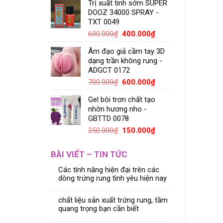
Trị xuất tinh sớm SUPER
DOOZ 34000 SPRAY -
TXT 0049
600.000
₫
400.000
₫
Âm đạo giả cầm tay 3D
dạng trần không rung -
ADGCT 0172
700.000
₫
600.000
₫
Gel bôi trơn chất tạo
nhờn hương nho -
GBTTD 0078
250.000
₫
150.000
₫
BÀI VIẾT – TIN TỨC
Các tính năng hiện đại trên các
dòng trứng rung tình yêu hiện nay
chất liệu sản xuất trứng rung, tầm
quang trọng bạn cần biết