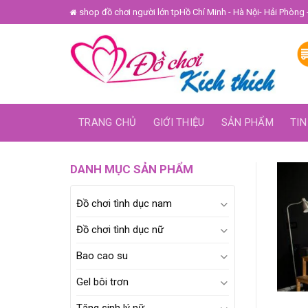
Skip
shop đồ chơi người lớn tpHồ Chí Minh - Hà Nội- Hải Phòng 
to
content
TRANG CHỦ
GIỚI THIỆU
SẢN PHẨM
TIN
DANH MỤC SẢN PHẨM
Đồ chơi tình dục nam
Đồ chơi tình dục nữ
Bao cao su
Gel bôi trơn