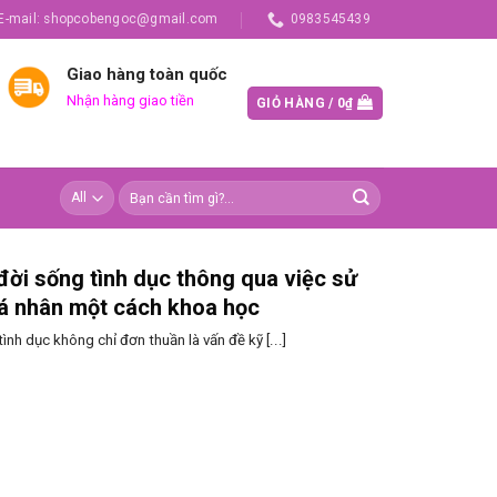
E-mail: shopcobengoc@gmail.com
0983545439
Giao hàng toàn quốc
Nhận hàng giao tiền
GIỎ HÀNG /
0
₫
 đời sống tình dục thông qua việc sử
á nhân một cách khoa học
tình dục không chỉ đơn thuần là vấn đề kỹ [...]