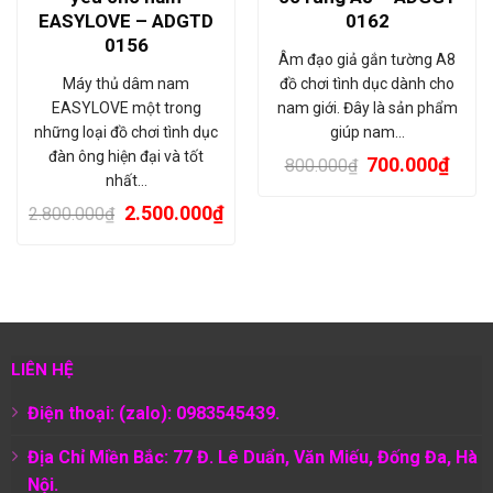
EASYLOVE – ADGTD
0162
0156
Âm đạo giả gắn tường A8
Máy thủ dâm nam
đồ chơi tình dục dành cho
EASYLOVE một trong
nam giới. Đây là sản phẩm
những loại đồ chơi tình dục
giúp nam…
đàn ông hiện đại và tốt
700.000
₫
800.000
₫
nhất…
2.500.000
₫
2.800.000
₫
LIÊN HỆ
Điện thoại: (zalo): 0983545439.
Địa Chỉ Miền Bắc: 77 Đ. Lê Duẩn, Văn Miếu, Đống Đa, Hà
Nội.