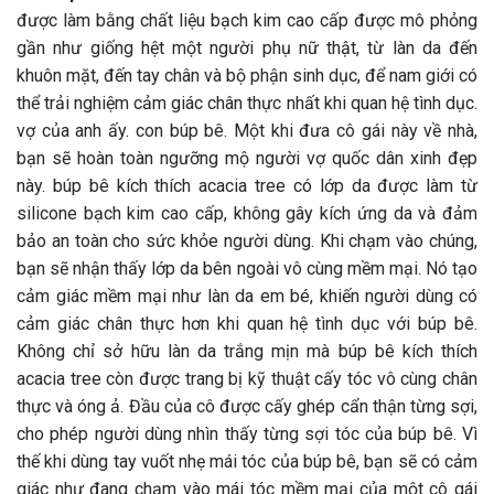
được làm bằng chất liệu bạch kim cao cấp được mô phỏng
gần như giống hệt một người phụ nữ thật, từ làn da đến
khuôn mặt, đến tay chân và bộ phận sinh dục, để nam giới có
thể trải nghiệm cảm giác chân thực nhất khi quan hệ tình dục.
vợ của anh ấy. con búp bê. Một khi đưa cô gái này về nhà,
bạn sẽ hoàn toàn ngưỡng mộ người vợ quốc dân xinh đẹp
này. búp bê kích thích acacia tree có lớp da được làm từ
silicone bạch kim cao cấp, không gây kích ứng da và đảm
bảo an toàn cho sức khỏe người dùng. Khi chạm vào chúng,
bạn sẽ nhận thấy lớp da bên ngoài vô cùng mềm mại. Nó tạo
cảm giác mềm mại như làn da em bé, khiến người dùng có
cảm giác chân thực hơn khi quan hệ tình dục với búp bê.
Không chỉ sở hữu làn da trắng mịn mà búp bê kích thích
acacia tree còn được trang bị kỹ thuật cấy tóc vô cùng chân
thực và óng ả. Đầu của cô được cấy ghép cẩn thận từng sợi,
cho phép người dùng nhìn thấy từng sợi tóc của búp bê. Vì
thế khi dùng tay vuốt nhẹ mái tóc của búp bê, bạn sẽ có cảm
giác như đang chạm vào mái tóc mềm mại của một cô gái