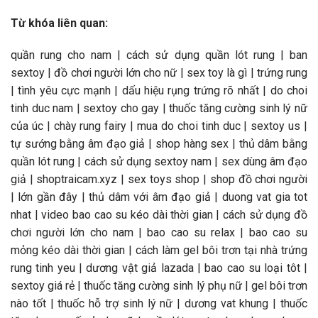
Từ khóa liên quan:
quần rung cho nam | cách sử dụng quần lót rung | ban
sextoy | đồ chơi người lớn cho nữ | sex toy là gì | trứng rung
| tình yêu cực mạnh | dấu hiệu rụng trứng rõ nhất | do choi
tinh duc nam | sextoy cho gay | thuốc tăng cường sinh lý nữ
của úc | chày rung fairy | mua do choi tinh duc | sextoy us |
tự sướng bằng âm đạo giả | shop hàng sex | thủ dâm bằng
quần lót rung | cách sử dụng sextoy nam | sex dùng âm đạo
giả | shoptraicam.xyz | sex toys shop | shop đồ chơi người
| lớn gần đây | thủ dâm với âm đạo giả | duong vat gia tot
nhat | video bao cao su kéo dài thời gian | cách sử dụng đồ
chơi người lớn cho nam | bao cao su relax | bao cao su
mỏng kéo dài thời gian | cách làm gel bôi trơn tại nhà trứng
rung tinh yeu | dương vật giả lazada | bao cao su loại tôt |
sextoy giá rẻ | thuốc tăng cường sinh lý phụ nữ | gel bôi trơn
nào tốt | thuốc hỗ trợ sinh lý nữ | dương vat khung | thuốc