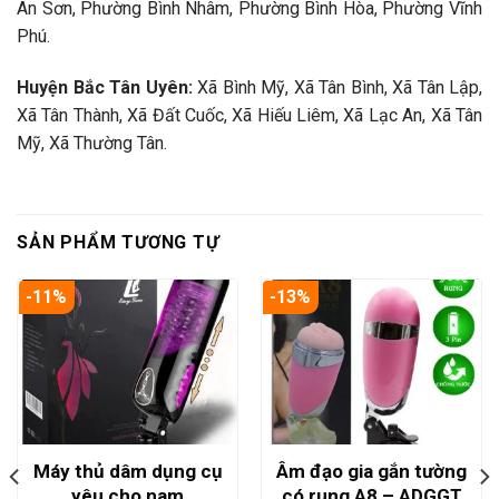
An Sơn, Phường Bình Nhâm, Phường Bình Hòa, Phường Vĩnh
Phú.
Huyện Bắc Tân Uyên:
Xã Bình Mỹ, Xã Tân Bình, Xã Tân Lập,
Xã Tân Thành, Xã Đất Cuốc, Xã Hiếu Liêm, Xã Lạc An, Xã Tân
Mỹ, Xã Thường Tân.
SẢN PHẨM TƯƠNG TỰ
-11%
-13%
Máy thủ dâm dụng cụ
Âm đạo gia gắn tường
yêu cho nam
có rung A8 – ADGGT