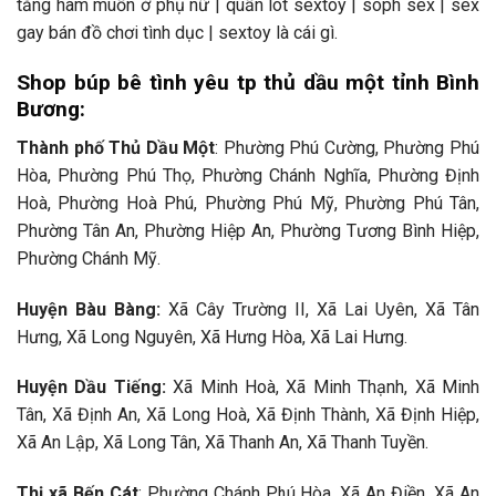
tăng ham muốn ở phụ nữ | quần lót sextoy | soph sex | sex
gay bán đồ chơi tình dục | sextoy là cái gì.
Shop búp bê tình yêu tp thủ dầu một tỉnh Bình
Bương:
Thành phố Thủ Dầu Một
: Phường Phú Cường, Phường Phú
Hòa, Phường Phú Thọ, Phường Chánh Nghĩa, Phường Định
Hoà, Phường Hoà Phú, Phường Phú Mỹ, Phường Phú Tân,
Phường Tân An, Phường Hiệp An, Phường Tương Bình Hiệp,
Phường Chánh Mỹ.
Huyện Bàu Bàng:
Xã Cây Trường II, Xã Lai Uyên, Xã Tân
Hưng, Xã Long Nguyên, Xã Hưng Hòa, Xã Lai Hưng.
Huyện Dầu Tiếng:
Xã Minh Hoà, Xã Minh Thạnh, Xã Minh
Tân, Xã Định An, Xã Long Hoà, Xã Định Thành, Xã Định Hiệp,
Xã An Lập, Xã Long Tân, Xã Thanh An, Xã Thanh Tuyền.
Thị xã Bến Cát
: Phường Chánh Phú Hòa, Xã An Điền, Xã An