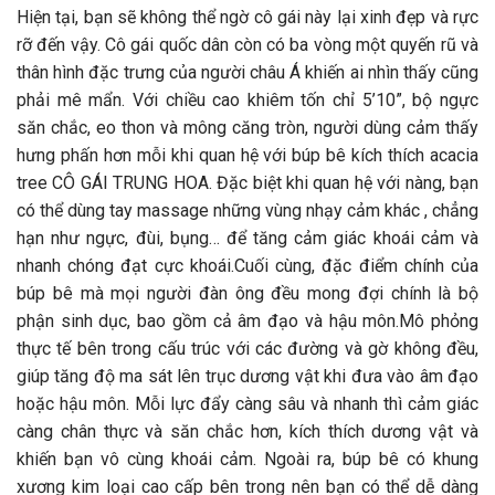
Hiện tại, bạn sẽ không thể ngờ cô gái này lại xinh đẹp và rực
rỡ đến vậy. Cô gái quốc dân còn có ba vòng một quyến rũ và
thân hình đặc trưng của người châu Á khiến ai nhìn thấy cũng
phải mê mẩn. Với chiều cao khiêm tốn chỉ 5’10”, bộ ngực
săn chắc, eo thon và mông căng tròn, người dùng cảm thấy
hưng phấn hơn mỗi khi quan hệ với búp bê kích thích acacia
tree CÔ GÁI TRUNG HOA. Đặc biệt khi quan hệ với nàng, bạn
có thể dùng tay massage những vùng nhạy cảm khác , chẳng
hạn như ngực, đùi, bụng… để tăng cảm giác khoái cảm và
nhanh chóng đạt cực khoái.Cuối cùng, đặc điểm chính của
búp bê mà mọi người đàn ông đều mong đợi chính là bộ
phận sinh dục, bao gồm cả âm đạo và hậu môn.Mô phỏng
thực tế bên trong cấu trúc với các đường và gờ không đều,
giúp tăng độ ma sát lên trục dương vật khi đưa vào âm đạo
hoặc hậu môn. Mỗi lực đẩy càng sâu và nhanh thì cảm giác
càng chân thực và săn chắc hơn, kích thích dương vật và
khiến bạn vô cùng khoái cảm. Ngoài ra, búp bê có khung
xương kim loại cao cấp bên trong nên bạn có thể dễ dàng