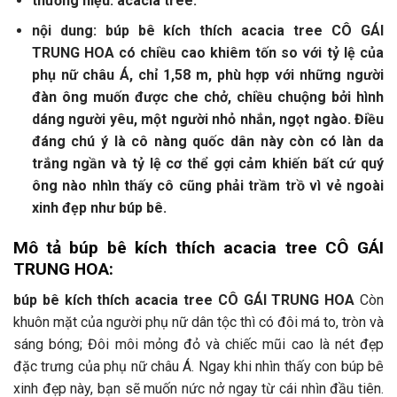
thương hiệu: acacia tree.
nội dung: búp bê kích thích acacia tree CÔ GÁI
TRUNG HOA có chiều cao khiêm tốn so với tỷ lệ của
phụ nữ châu Á, chỉ 1,58 m, phù hợp với những người
đàn ông muốn được che chở, chiều chuộng bởi hình
dáng người yêu, một người nhỏ nhắn, ngọt ngào. Điều
đáng chú ý là cô nàng quốc dân này còn có làn da
trắng ngần và tỷ lệ cơ thể gợi cảm khiến bất cứ quý
ông nào nhìn thấy cô cũng phải trầm trồ vì vẻ ngoài
xinh đẹp như búp bê.
Mô tả búp bê kích thích acacia tree CÔ GÁI
TRUNG HOA:
búp bê kích thích acacia tree CÔ GÁI TRUNG HOA
Còn
khuôn mặt của người phụ nữ dân tộc thì có đôi má to, tròn và
sáng bóng; Đôi môi mỏng đỏ và chiếc mũi cao là nét đẹp
đặc trưng của phụ nữ châu Á. Ngay khi nhìn thấy con búp bê
xinh đẹp này, bạn sẽ muốn nức nở ngay từ cái nhìn đầu tiên.