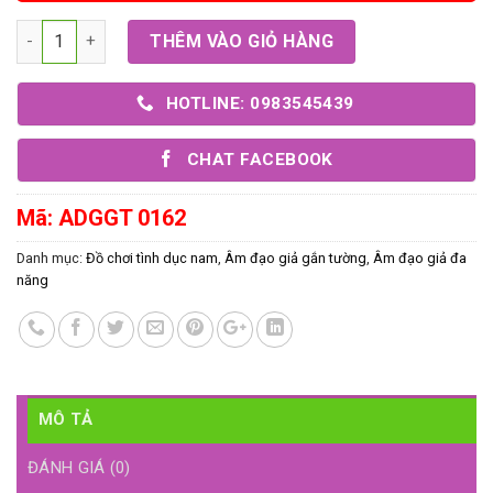
Số lượng
THÊM VÀO GIỎ HÀNG
HOTLINE: 0983545439
CHAT FACEBOOK
Mã:
ADGGT 0162
Danh mục:
Đồ chơi tình dục nam
,
Âm đạo giả gắn tường
,
Âm đạo giả đa
năng
MÔ TẢ
ĐÁNH GIÁ (0)