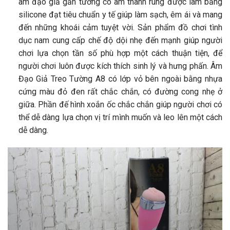
âm đạo giả gắn tường có âm thanh rung được làm bằng
silicone đạt tiêu chuẩn y tế giúp làm sạch, êm ái và mang
đến những khoái cảm tuyệt vời. Sản phẩm đồ chơi tình
dục nam cung cấp chế độ dội nhẹ đến mạnh giúp người
chơi lựa chọn tần số phù hợp một cách thuận tiện, để
người chơi luôn được kích thích sinh lý và hưng phấn. Âm
Đạo Giả Treo Tường A8 có lớp vỏ bên ngoài bằng nhựa
cứng màu đỏ đen rất chắc chắn, có đường cong nhẹ ở
giữa. Phần đế hình xoắn ốc chắc chắn giúp người chơi có
thể dễ dàng lựa chọn vị trí mình muốn và leo lên một cách
dễ dàng.