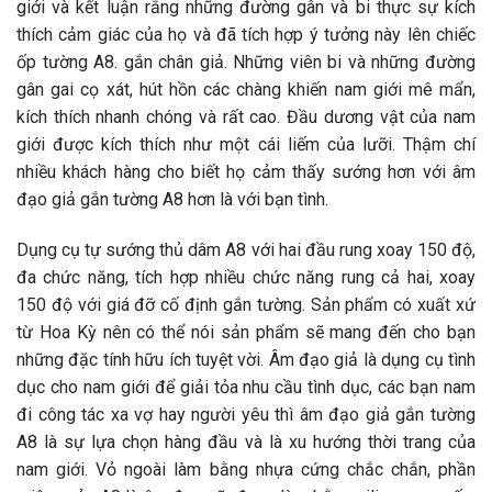
giới và kết luận rằng những đường gân và bi thực sự kích
thích cảm giác của họ và đã tích hợp ý tưởng này lên chiếc
ốp tường A8. gắn chân giả. Những viên bi và những đường
gân gai cọ xát, hút hồn các chàng khiến nam giới mê mẩn,
kích thích nhanh chóng và rất cao. Đầu dương vật của nam
giới được kích thích như một cái liếm của lưỡi. Thậm chí
nhiều khách hàng cho biết họ cảm thấy sướng hơn với âm
đạo giả gắn tường A8 hơn là với bạn tình.
Dụng cụ tự sướng thủ dâm A8 với hai đầu rung xoay 150 độ,
đa chức năng, tích hợp nhiều chức năng rung cả hai, xoay
150 độ với giá đỡ cố định gắn tường. Sản phẩm có xuất xứ
từ Hoa Kỳ nên có thể nói sản phẩm sẽ mang đến cho bạn
những đặc tính hữu ích tuyệt vời. Âm đạo giả là dụng cụ tình
dục cho nam giới để giải tỏa nhu cầu tình dục, các bạn nam
đi công tác xa vợ hay người yêu thì âm đạo giả gắn tường
A8 là sự lựa chọn hàng đầu và là xu hướng thời trang của
nam giới. Vỏ ngoài làm bằng nhựa cứng chắc chắn, phần