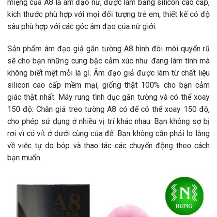
miệng của A8 là âm đạo nữ, được làm bằng silicon cao cấp,
kích thước phù hợp với mọi đối tượng trẻ em, thiết kế có độ
sâu phù hợp với các góc âm đạo của nữ giới.
Sản phẩm âm đạo giả gắn tường A8 hình đôi môi quyến rũ
sẽ cho bạn những cung bậc cảm xúc như đang làm tình mà
không biết mệt mỏi là gì. Âm đạo giả được làm từ chất liệu
silicon cao cấp mềm mại, giống thật 100% cho bạn cảm
giác thật nhất. Máy rung tình dục gắn tường và có thể xoay
150 độ: Chân giả treo tường A8 có đế có thể xoay 150 độ,
cho phép sử dụng ở nhiều vị trí khác nhau. Bạn không sợ bị
rơi vì có vít ở dưới cùng của đế. Bạn không cần phải lo lắng
về việc tự do bóp và thao tác các chuyển động theo cách
bạn muốn.