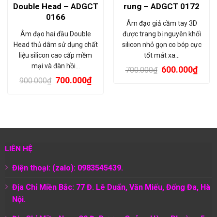
Double Head – ADGCT
rung – ADGCT 0172
0166
Âm đạo giả cầm tay 3D
Âm đạo hai đầu Double
được trang bị nguyên khối
Head thủ dâm sử dụng chất
silicon nhỏ gọn co bóp cực
liệu silicon cao cấp mềm
tốt mát xa…
mại và đàn hồi…
600.000
₫
700.000
₫
700.000
₫
900.000
₫
LIÊN HỆ
Điện thoại: (zalo): 0983545439.
Địa Chỉ Miền Bắc: 77 Đ. Lê Duẩn, Văn Miếu, Đống Đa, Hà
Nội.