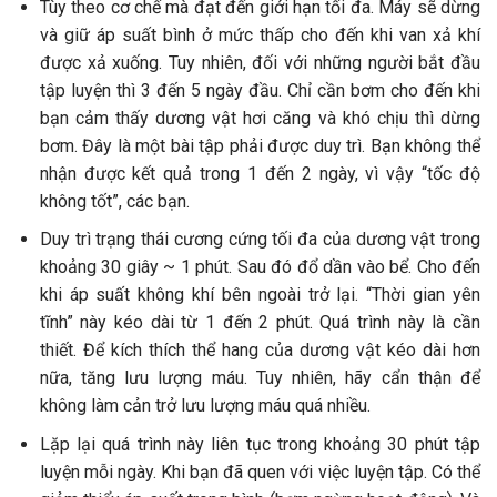
Tùy theo cơ chế mà đạt đến giới hạn tối đa. Máy sẽ dừng
và giữ áp suất bình ở mức thấp cho đến khi van xả khí
được xả xuống. Tuy nhiên, đối với những người bắt đầu
tập luyện thì 3 đến 5 ngày đầu. Chỉ cần bơm cho đến khi
bạn cảm thấy dương vật hơi căng và khó chịu thì dừng
bơm. Đây là một bài tập phải được duy trì. Bạn không thể
nhận được kết quả trong 1 đến 2 ngày, vì vậy “tốc độ
không tốt”, các bạn.
Duy trì trạng thái cương cứng tối đa của dương vật trong
khoảng 30 giây ~ 1 phút. Sau đó đổ dần vào bể. Cho đến
khi áp suất không khí bên ngoài trở lại. “Thời gian yên
tĩnh” này kéo dài từ 1 đến 2 phút. Quá trình này là cần
thiết. Để kích thích thể hang của dương vật kéo dài hơn
nữa, tăng lưu lượng máu. Tuy nhiên, hãy cẩn thận để
không làm cản trở lưu lượng máu quá nhiều.
Lặp lại quá trình này liên tục trong khoảng 30 phút tập
luyện mỗi ngày. Khi bạn đã quen với việc luyện tập. Có thể