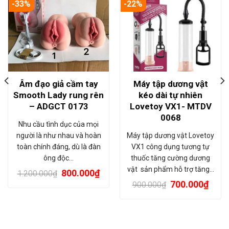
-33%
-22%
Âm đạo giả cầm tay
Máy tập dương vật
Smooth Lady rung rên
kéo dài tự nhiên
– ADGCT 0173
Lovetoy VX1- MTDV
0068
Nhu cầu tình dục của mọi
người là như nhau và hoàn
Máy tập dương vật Lovetoy
toàn chính đáng, dù là đàn
VX1 công dụng tương tự
ông độc…
thuốc tăng cường dương
vật sản phẩm hỗ trợ tăng…
800.000
₫
1.200.000
₫
700.000
₫
900.000
₫