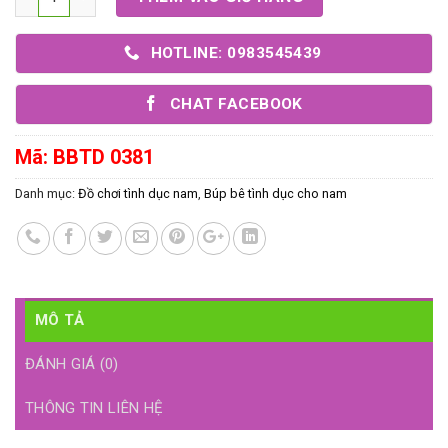
HOTLINE: 0983545439
CHAT FACEBOOK
Mã:
BBTD 0381
Danh mục:
Đồ chơi tình dục nam
,
Búp bê tình dục cho nam
MÔ TẢ
ĐÁNH GIÁ (0)
THÔNG TIN LIÊN HỆ