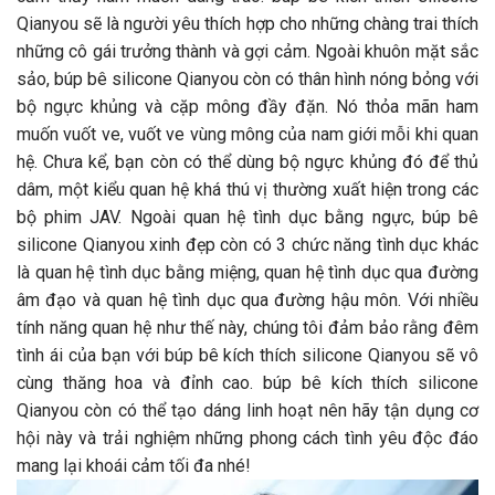
Qianyou sẽ là người yêu thích hợp cho những chàng trai thích
những cô gái trưởng thành và gợi cảm. Ngoài khuôn mặt sắc
sảo, búp bê silicone Qianyou còn có thân hình nóng bỏng với
bộ ngực khủng và cặp mông đầy đặn. Nó thỏa mãn ham
muốn vuốt ve, vuốt ve vùng mông của nam giới mỗi khi quan
hệ. Chưa kể, bạn còn có thể dùng bộ ngực khủng đó để thủ
dâm, một kiểu quan hệ khá thú vị thường xuất hiện trong các
bộ phim JAV. Ngoài quan hệ tình dục bằng ngực, búp bê
silicone Qianyou xinh đẹp còn có 3 chức năng tình dục khác
là quan hệ tình dục bằng miệng, quan hệ tình dục qua đường
âm đạo và quan hệ tình dục qua đường hậu môn. Với nhiều
tính năng quan hệ như thế này, chúng tôi đảm bảo rằng đêm
tình ái của bạn với búp bê kích thích silicone Qianyou sẽ vô
cùng thăng hoa và đỉnh cao. búp bê kích thích silicone
Qianyou còn có thể tạo dáng linh hoạt nên hãy tận dụng cơ
hội này và trải nghiệm những phong cách tình yêu độc đáo
mang lại khoái cảm tối đa nhé!