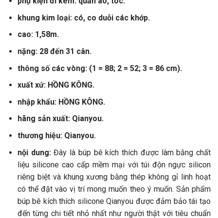
phụ kiện đi kèm: quần áo, tóc.
khung kim loại: có, co duỗi các khớp.
cao: 1,58m.
nặng: 28 đến 31 cân.
thông số các vòng: (1 = 88; 2 = 52; 3 = 86 cm).
xuất xứ: HỒNG KÔNG.
nhập khẩu: HỒNG KÔNG.
hãng sản xuất: Qianyou.
thương hiệu: Qianyou.
nội dung:
Đây là búp bê kích thích được làm bằng chất
liệu silicone cao cấp mềm mại với túi độn ngực silicon
riêng biệt và khung xương bằng thép không gỉ linh hoạt
có thể đặt vào vị trí mong muốn theo ý muốn. Sản phẩm
búp bê kích thích silicone Qianyou được đảm bảo tái tạo
đến từng chi tiết nhỏ nhất như người thật với tiêu chuẩn