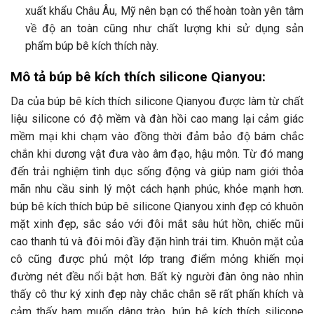
xuất khẩu Châu Âu, Mỹ nên bạn có thể hoàn toàn yên tâm
về độ an toàn cũng như chất lượng khi sử dụng sản
phẩm búp bê kích thích này.
Mô tả búp bê kích thích silicone Qianyou:
Da của búp bê kích thích silicone Qianyou được làm từ chất
liệu silicone có độ mềm và đàn hồi cao mang lại cảm giác
mềm mại khi chạm vào đồng thời đảm bảo độ bám chắc
chắn khi dương vật đưa vào âm đạo, hậu môn. Từ đó mang
đến trải nghiệm tình dục sống động và giúp nam giới thỏa
mãn nhu cầu sinh lý một cách hạnh phúc, khỏe mạnh hơn.
búp bê kích thích búp bê silicone Qianyou xinh đẹp có khuôn
mặt xinh đẹp, sắc sảo với đôi mắt sâu hút hồn, chiếc mũi
cao thanh tú và đôi môi đầy đặn hình trái tim. Khuôn mặt của
cô cũng được phủ một lớp trang điểm mỏng khiến mọi
đường nét đều nổi bật hơn. Bất kỳ người đàn ông nào nhìn
thấy cô thư ký xinh đẹp này chắc chắn sẽ rất phấn khích và
cảm thấy ham muốn dâng trào. búp bê kích thích silicone