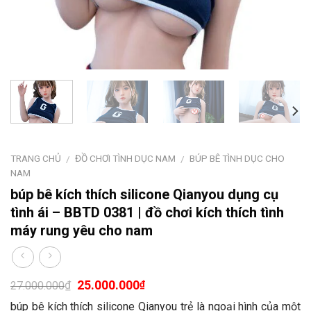
TRANG CHỦ
ĐỒ CHƠI TÌNH DỤC NAM
BÚP BÊ TÌNH DỤC CHO
/
/
NAM
búp bê kích thích silicone Qianyou dụng cụ
tình ái – BBTD 0381 | đồ chơi kích thích tình
máy rung yêu cho nam
25.000.000
₫
₫
27.000.000
búp bê kích thích silicone Qianyou trẻ là ngoại hình của một