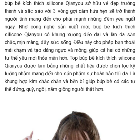
búp bê kích thích silicone Qianyou sở hữu vẻ đẹp trưởng
thành và sắc sảo với 3 vòng gợi cảm hứa hẹn sẽ trở thành
người tình mang đến cho phái mạnh những đêm yêu ngất
ngây. Nhờ công nghệ sản xuất mới, búp bê kích thích
silicone Qianyou có khung xương dẻo dai và làn da săn
chắc, mịn màng, đầy sức sống. Điều này cho phép bạn thoải
mái chạm và tạo dáng ngực và mông, giúp cả hai có những
tư thế yêu mới thỏa mãn hơn. Top búp bê kích thích silicone
Qianyou được làm bằng những chất liệu được chọn lọc kỹ
lưỡng nhằm mang đến cho sản phẩm sự hoàn hảo tối đa. Là
khung hợp kim chắc chắn và bền bỉ giúp búp bê có các tư
thế đứng, quỳ, ngồi, nằm giống người thật hơn.