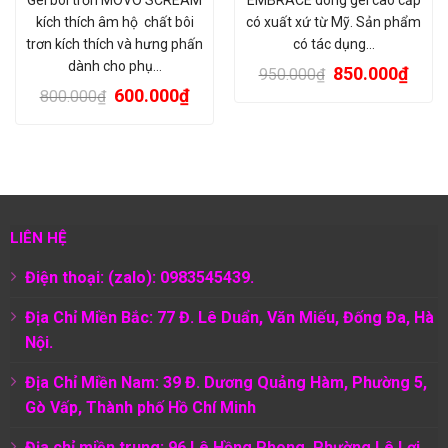
kích thích âm hộ chất bôi
có xuất xứ từ Mỹ. Sản phẩm
trơn kích thích và hưng phấn
có tác dụng…
dành cho phụ…
850.000
₫
950.000
₫
600.000
₫
800.000
₫
LIÊN HỆ
Điện thoại: (zalo): 0983545439.
Địa Chỉ Miền Bắc: 77 Đ. Lê Duẩn, Văn Miếu, Đống Đa, Hà
Nội.
Địa Chỉ Miền Nam:
39 Đ. Dương Quảng Hàm, Phường 5,
Gò Vấp, Thành phố Hồ Chí Minh
Địa chỉ miền trung: 96 Lê Hồng Phong, Phường Lê Lợi,