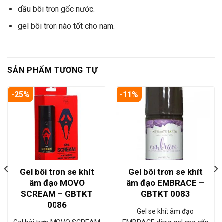
dầu bôi trơn gốc nước.
gel bôi trơn nào tốt cho nam.
SẢN PHẨM TƯƠNG TỰ
-25%
-11%
Gel bôi trơn se khít
Gel bôi trơn se khít
âm đạo MOVO
âm đạo EMBRACE –
SCREAM – GBTKT
GBTKT 0083
0086
Gel se khít âm đạo
Gel bôi trơn MOVO SCREAM
EMBRACE dòng gel cao cấp