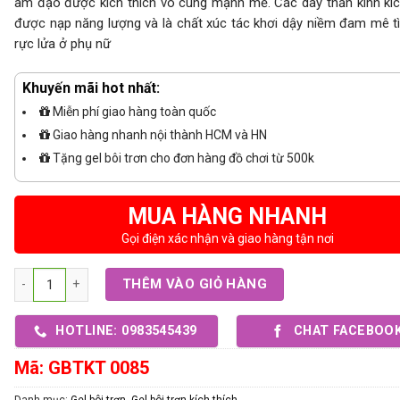
âm đạo được kích thích vô cùng mạnh mẽ. Các dây thần kinh kíc
được nạp năng lượng và là chất xúc tác khơi dậy niềm đam mê t
rực lửa ở phụ nữ
Khuyến mãi hot nhất:
Miễn phí giao hàng toàn quốc
Giao hàng nhanh nội thành HCM và HN
Tặng gel bôi trơn cho đơn hàng đồ chơi từ 500k
MUA HÀNG NHANH
Gọi điện xác nhận và giao hàng tận nơi
Số lượng
THÊM VÀO GIỎ HÀNG
HOTLINE: 0983545439
CHAT FACEBOO
Mã:
GBTKT 0085