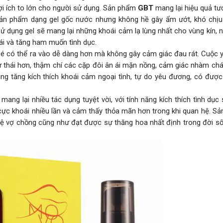
lợi ích to lớn cho người sử dụng. Sản phẩm
GBT
mang lại hiệu quả tư
sản phẩm dạng gel gốc nước nhưng không hề gây ẩm ướt, khó chịu
ử dụng gel sẽ mang lại những khoái cảm lạ lùng nhất cho vùng kín, n
i và tăng ham muốn tình dục.
é có thể ra vào dễ dàng hơn mà không gây cảm giác đau rát. Cuộc 
hư thái hơn, thậm chí các cặp đôi ân ái mặn nồng, cảm giác nhàm ch
ùng tăng kích thích khoái cảm ngoại tình, tự do yêu đương, có đượ
g lại nhiều tác dụng tuyệt vời, với tính năng kích thích tình dục 
 cực khoái nhiều lần và cảm thấy thỏa mãn hơn trong khi quan hệ. S
 vợ chồng cũng như đạt được sự thăng hoa nhất định trong đời số