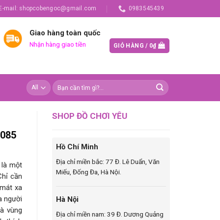
E-mail: shopcobengoc@gmail.com
0983545439
Giao hàng toàn quốc
Nhận hàng giao tiền
GIỎ HÀNG /
0
₫
SHOP ĐỒ CHƠI YÊU
0085
Hồ Chí Minh
Địa chỉ miền bắc: 77 Đ. Lê Duẩn, Văn
 là một
Miếu, Đống Đa, Hà Nội.
Chỉ cần
 mát xa
a người
Hà Nội
là vùng
Địa chỉ miền nam: 39 Đ. Dương Quảng