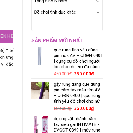
Tăng sinh lý nam
Đồ chơi tình dục khác
IÊN HỆ
SẢN PHẨM MỚI NHẤT
que rung tình yêu dùng
Bộ Y tế
pin inox AV – QRĐN 0401
ích ứng
| dụng cụ đồ chơi người
 vị đặc
lớn cho chị em đa năng
450.000
₫
350.000
₫
gậy rung dạng que dùng
pin cầm tay màu tím AV
– QRĐN 0400 | que rung
tình yêu đồ chơi cho nữ
500.000
₫
350.000
₫
dương vật nhánh cầm
tay siêu gai INTIMATE -
DVGCT 0399 | máy rung