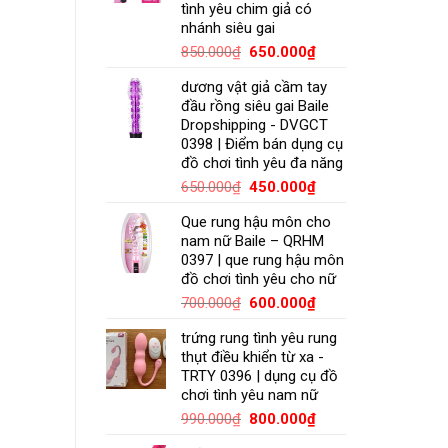
tình yêu chim giả có
nhánh siêu gai
850.000
₫
650.000
₫
dương vật giả cầm tay
đầu rồng siêu gai Baile
Dropshipping - DVGCT
0398 | Điểm bán dụng cụ
đồ chơi tình yêu đa năng
650.000
₫
450.000
₫
Que rung hậu môn cho
nam nữ Baile – QRHM
0397 | que rung hậu môn
đồ chơi tình yêu cho nữ
700.000
₫
600.000
₫
trứng rung tình yêu rung
thụt điều khiển từ xa -
TRTY 0396 | dụng cụ đồ
chơi tình yêu nam nữ
990.000
₫
800.000
₫