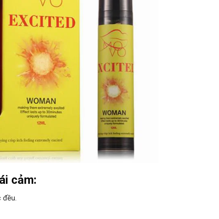
ái cảm:
c đều.