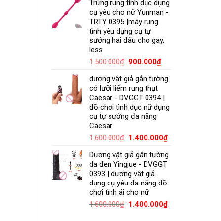
Trứng rung tình dục dụng
cụ yêu cho nữ Yunman -
TRTY 0395 |máy rung
tình yêu dụng cụ tự
sướng hai đâu cho gay,
less
1.500.000
₫
900.000
₫
dương vật giả gắn tường
có lưỡi liếm rung thụt
Caesar - DVGGT 0394 |
đồ chơi tình dục nữ dụng
cụ tự sướng đa năng
Caesar
1.600.000
₫
1.400.000
₫
Dương vật giả gắn tường
da đen Yingjue - DVGGT
0393 | dương vật giả
dụng cụ yêu đa năng đồ
chơi tình ái cho nữ
1.600.000
₫
1.400.000
₫