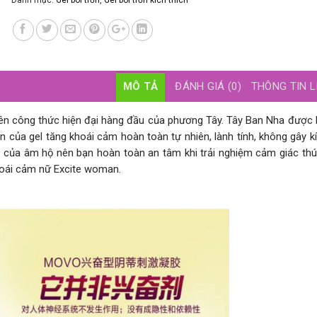
Danh mục:
Gel bôi trơn
,
Gel bôi trơn kích thích
MÔ TẢ
ĐÁNH GIÁ (0)
THÔNG TIN L
rên công thức hiện đại hàng đầu của phương Tây. Tây Ban Nha được 
 của gel tăng khoái cảm hoàn toàn tự nhiên, lành tính, không gây k
của âm hộ nên bạn hoàn toàn an tâm khi trải nghiệm cảm giác thú
khoái cảm nữ Excite woman.