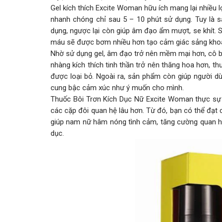
Gel kích thích Excite Woman hữu ích mang lại nhiều 
nhanh chóng chỉ sau 5 – 10 phút sử dụng. Tuy là 
dụng, ngược lại còn giúp âm đạo ẩm mượt, se khít. S
máu sẽ được bơm nhiều hơn tạo cảm giác sảng khoá
Nhờ sử dụng gel, âm đạo trở nên mềm mại hơn, cô b
nhàng kích thích tinh thần trở nên thăng hoa hơn, t
được loại bỏ. Ngoài ra, sản phẩm còn giúp người d
cung bậc cảm xúc như ý muốn cho mình.
Thuốc Bôi Trơn Kích Dục Nữ Excite Woman thực sự man
các cặp đôi quan hệ lâu hơn. Từ đó, bạn có thể đạt
giúp nam nữ hâm nóng tình cảm, tăng cường quan hệ
dục.