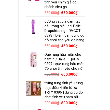
tình yêu chim giả có
nhánh siêu gai
850.000
₫
650.000
₫
dương vật giả cầm tay
đầu rồng siêu gai Baile
Dropshipping - DVGCT
0398 | Điểm bán dụng cụ
đồ chơi tình yêu đa năng
650.000
₫
450.000
₫
Que rung hậu môn cho
nam nữ Baile – QRHM
0397 | que rung hậu môn
đồ chơi tình yêu cho nữ
700.000
₫
600.000
₫
trứng rung tình yêu rung
thụt điều khiển từ xa -
TRTY 0396 | dụng cụ đồ
chơi tình yêu nam nữ
990.000
₫
800.000
₫