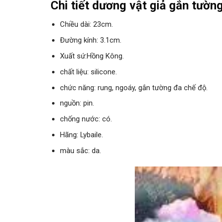
Chi tiết dương vật giả gắn tườn
Chiều dài: 23cm.
Đường kính: 3.1cm.
Xuất sứ:Hồng Kông.
chất liệu: silicone.
chức năng: rung, ngoáy, gắn tường đa chế độ.
nguồn: pin.
chống nước: có.
Hãng: Lybaile.
màu sắc: da.