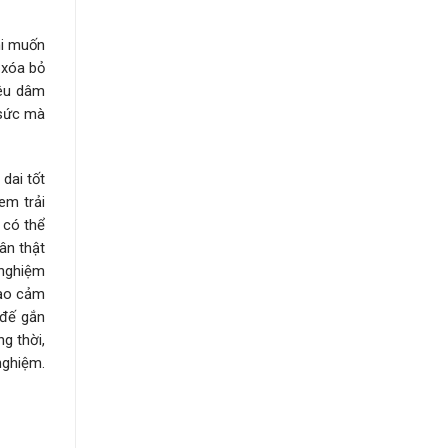
hi muốn
 xóa bỏ
iêu dâm
 sức mà
dai tốt
em trải
 có thể
ân thật
 nghiệm
tạo cảm
 đế gắn
g thời,
nghiệm.