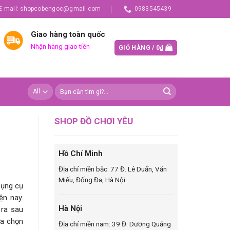
E-mail: shopcobengoc@gmail.com
0983545439
Giao hàng toàn quốc
Nhận hàng giao tiền
GIỎ HÀNG /
0
₫
SHOP ĐỒ CHƠI YÊU
Hồ Chí Minh
Địa chỉ miền bắc: 77 Đ. Lê Duẩn, Văn
Miếu, Đống Đa, Hà Nội.
Dụng cụ
ện nay.
Hà Nội
 ra sau
ựa chọn
Địa chỉ miền nam: 39 Đ. Dương Quảng