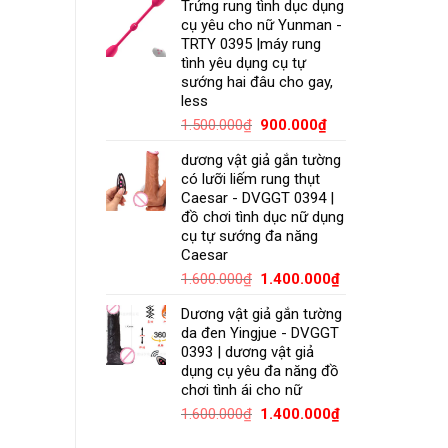
Trứng rung tình dục dụng
cụ yêu cho nữ Yunman -
TRTY 0395 |máy rung
tình yêu dụng cụ tự
sướng hai đâu cho gay,
less
1.500.000
₫
900.000
₫
dương vật giả gắn tường
có lưỡi liếm rung thụt
Caesar - DVGGT 0394 |
đồ chơi tình dục nữ dụng
cụ tự sướng đa năng
Caesar
1.600.000
₫
1.400.000
₫
Dương vật giả gắn tường
da đen Yingjue - DVGGT
0393 | dương vật giả
dụng cụ yêu đa năng đồ
chơi tình ái cho nữ
1.600.000
₫
1.400.000
₫