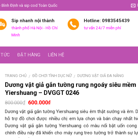
- Bình Định và sip cod Toàn Quốc
Sip nhanh nội thành
Hotline: 0983545439
thành phố Hà Nội - Hồ Chí
tư vấn 24/7 miễn phí
Minh
 TỨC
ĐẶT HÀNG
LIÊN HỆ
TRANG CHỦ
ĐỒ CHƠI TÌNH DỤC NỮ
DƯƠNG VẬT GIẢ ĐA NĂNG
/
/
Dương vật giả gắn tường rung ngoáy siêu mềm
Yiershuang – DVGGT 0246
600.000
₫
₫
800.000
Dương vật giả gắn tường Yiershuang siêu êm thật sướng và êm. 
hỗ trợ đồ chơi được nhiều chị em lựa chọn và bán chạy nhất hi
Dương vật giả gắn tường Yiershuang có màu nổi bật uốn cong
chính điều này đã khiến cho máy rung treo tường trở thành sự l