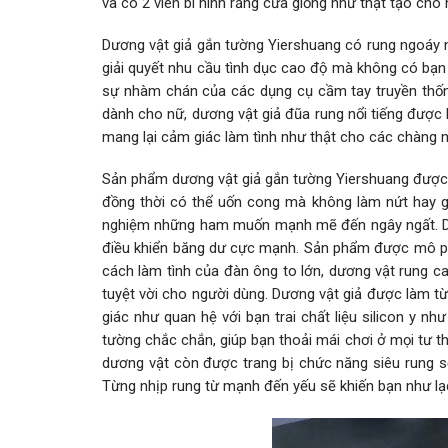
và có 2 viên bi hình răng cưa giống như thật tạo cho
Dương vật giả gắn tường Yiershuang có rung ngoáy 
giải quyết nhu cầu tình dục cao độ mà không có bạn t
sự nhàm chán của các dụng cụ cầm tay truyền thốn
dành cho nữ, dương vật giả đũa rung nổi tiếng được 
mang lại cảm giác làm tình như thật cho các chàng n
Sản phẩm dương vật giả gắn tường Yiershuang được l
đồng thời có thể uốn cong mà không làm nứt hay gã
nghiệm những ham muốn mạnh mẽ đến ngây ngất. Dư
điều khiển băng dư cực mạnh. Sản phẩm được mô ph
cách làm tình của đàn ông to lớn, dương vật rung 
tuyệt vời cho người dùng. Dương vật giả được làm từ 
giác như quan hệ với bạn trai chất liệu silicon y 
tường chắc chắn, giúp bạn thoải mái chơi ở mọi tư t
dương vật còn được trang bị chức năng siêu rung 
Từng nhịp rung từ mạnh đến yếu sẽ khiến bạn như lạc