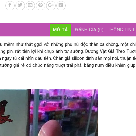
MÔ TẢ
ĐÁNH GIÁ (0)
THÔNG TIN L
êu mềm như thật ggối với những phụ nữ độc thân xa chồng, một ch
ng pin, rất tiện lợi khi chụp ảnh tự sướng. Dương Vật Giả Treo Tườ
gay từ cái nhìn đầu tiên. Chân giả silicon dính sàn mọi nơi, thuận ti
n tường giá rẻ có chức năng trượt trái phải bằng núm điều khiển giúp