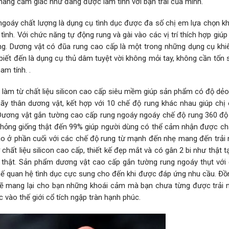
 nàng cảm giác như đang được làm tình với bạn trai của mình.
ngoáy chất lượng là dụng cụ tình dục được đa số chị em lựa chọn k
ình. Với chức năng tự động rung và gài vào các vị trí thích hợp giúp
g. Dương vật có đũa rung cao cấp là một trong những dụng cụ kh
biết đến là dụng cụ thủ dâm tuyệt vời không mỏi tay, không cần tốn
am tính. .
àm từ chất liệu silicon cao cấp siêu mềm giúp sản phẩm có độ dẻo 
y thân dương vật, kết hợp với 10 chế độ rung khác nhau giúp chị 
ơng vật gắn tường cao cấp rung ngoáy ngoáy chế độ rung 360 độ
ỏng giống thật đến 99% giúp người dùng có thể cảm nhận được ch
cao ở phần cuối với các chế độ rung từ mạnh đến nhẹ mang đến trải
chất liệu silicon cao cấp, thiết kế đẹp mắt và có gân 2 bi như thật 
như thật. Sản phẩm dương vật cao cấp gắn tường rung ngoáy thụt với
hế quan hệ tình dục cực sung cho đến khi được đáp ứng nhu cầu. Đồn
sẽ mang lại cho bạn những khoái cảm mà bạn chưa từng được trải 
 vào thế giới cổ tích ngập tràn hạnh phúc.