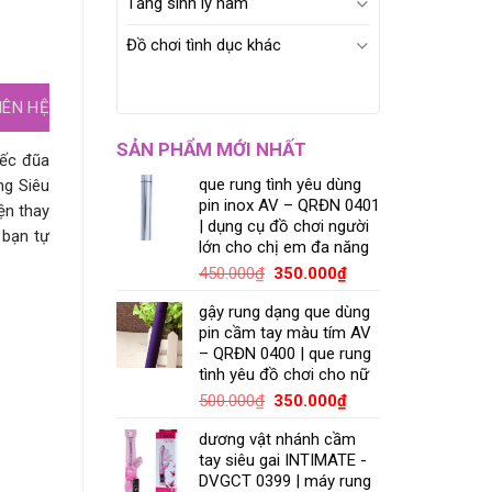
Tăng sinh lý nam
Đồ chơi tình dục khác
IÊN HỆ
SẢN PHẨM MỚI NHẤT
iếc đũa
que rung tình yêu dùng
ng Siêu
pin inox AV – QRĐN 0401
ện thay
| dụng cụ đồ chơi người
 bạn tự
lớn cho chị em đa năng
450.000
₫
350.000
₫
gậy rung dạng que dùng
pin cầm tay màu tím AV
– QRĐN 0400 | que rung
tình yêu đồ chơi cho nữ
500.000
₫
350.000
₫
dương vật nhánh cầm
tay siêu gai INTIMATE -
DVGCT 0399 | máy rung