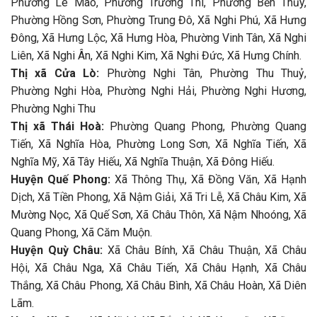
Phường Lê Mao, Phường Trường Thi, Phường Bến Thủy,
Phường Hồng Sơn, Phường Trung Đô, Xã Nghi Phú, Xã Hưng
Đông, Xã Hưng Lộc, Xã Hưng Hòa, Phường Vinh Tân, Xã Nghi
Liên, Xã Nghi Ân, Xã Nghi Kim, Xã Nghi Đức, Xã Hưng Chính.
Thị xã Cửa Lò:
Phường Nghi Tân, Phường Thu Thuỷ,
Phường Nghi Hòa, Phường Nghi Hải, Phường Nghi Hương,
Phường Nghi Thu
Thị xã Thái Hoà:
Phường Quang Phong, Phường Quang
Tiến, Xã Nghĩa Hòa, Phường Long Sơn, Xã Nghĩa Tiến, Xã
Nghĩa Mỹ, Xã Tây Hiếu, Xã Nghĩa Thuận, Xã Đông Hiếu.
Huyện Quế Phong:
Xã Thông Thụ, Xã Đồng Văn, Xã Hạnh
Dịch, Xã Tiền Phong, Xã Nậm Giải, Xã Tri Lễ, Xã Châu Kim, Xã
Mường Nọc, Xã Quế Sơn, Xã Châu Thôn, Xã Nậm Nhoóng, Xã
Quang Phong, Xã Căm Muộn.
Huyện Quỳ Châu:
Xã Châu Bính, Xã Châu Thuận, Xã Châu
Hội, Xã Châu Nga, Xã Châu Tiến, Xã Châu Hạnh, Xã Châu
Thắng, Xã Châu Phong, Xã Châu Bình, Xã Châu Hoàn, Xã Diên
Lãm.