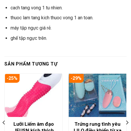
cach tang vong 1 tu nhien.
thuoc lam tang kich thuoc vong 1 an toan.
máy tập ngực giá rẻ.
ghế tập ngực trên.
SẢN PHẨM TƯƠNG TỰ
-25%
-29%
Lưỡi Liếm âm đạo
Trứng rung tình yêu
JEUSN kích thích
LILO điều khiển từ xa