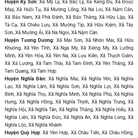
Huyện Kỳ Sơn:
Xã Mỹ Lý, Xã Bắc Lý, Xã Keng Đu, Xã Đoọc
Mạy, Xã Huồi Tụ, Xã Mường Lống, Xã Na Loi, Xã Nậm Cắn,
Xã Bảo Nam, Xã Phà Đánh, Xã Bảo Thắng, Xã Hữu Lập, Xã
Tà Cạ, Xã Chiêu Lưu, Xã Mường Típ, Xã Hữu Kiệm, Xã Tây
Sơn, Xã Mường Ải, Xã Na Ngoi, Xã Nậm Càn.
Huyện Tương Dương:
Xã Mai Sơn, Xã Nhôn Mai, Xã Hữu
Khuông, Xã Yên Tĩnh, Xã Nga My, Xã Xiêng My, Xã Lưỡng
Minh, Xã Yên Hòa, Xã Yên Na, Xã Lưu Kiền, Xã Thạch Giám,
Xã Xá Lượng, Xã Tam Thái, Xã Tam Đình, Xã Yên Thắng, Xã
Tam Quang, Xã Tam Hợp.
Huyện Nghĩa Đàn:
Xã Nghĩa Mai, Xã Nghĩa Yên, Xã Nghĩa
Lạc, Xã Nghĩa Lâm, Xã Nghĩa Sơn, Xã Nghĩa Lợi, Xã Nghĩa
Bình, Xã Nghĩa Thọ, Xã Nghĩa Minh, Xã Nghĩa Phú, Xã Nghĩa
Hưng, Xã Nghĩa Hồng, Xã Nghĩa Thịnh, Xã Nghĩa Trung, Xã
Nghĩa Hội, Xã Nghĩa Tân, Xã Nghĩa Thắng, Xã Nghĩa Hiếu, Xã
Nghĩa Liên, Xã Nghĩa Đức, Xã Nghĩa An, Xã Nghĩa Long, Xã
Nghĩa Lộc, Xã Nghĩa Khánh.
Huyện Quỳ Hợp
: Xã Yên Hợp, Xã Châu Tiến, Xã Châu Hồng,