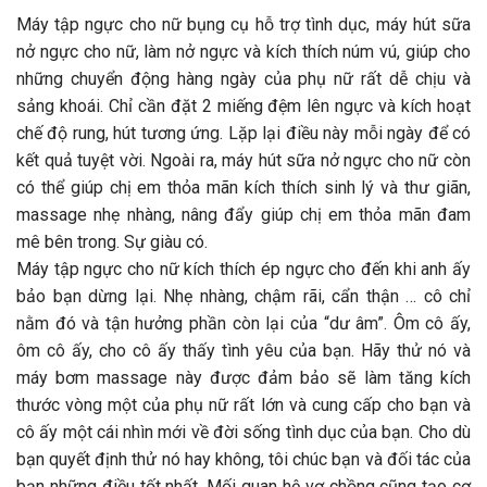
Máy tập ngực cho nữ bụng cụ hỗ trợ tình dục, máy hút sữa
nở ngực cho nữ, làm nở ngực và kích thích núm vú, giúp cho
những chuyển động hàng ngày của phụ nữ rất dễ chịu và
sảng khoái. Chỉ cần đặt 2 miếng đệm lên ngực và kích hoạt
chế độ rung, hút tương ứng. Lặp lại điều này mỗi ngày để có
kết quả tuyệt vời. Ngoài ra, máy hút sữa nở ngực cho nữ còn
có thể giúp chị em thỏa mãn kích thích sinh lý và thư giãn,
massage nhẹ nhàng, nâng đẩy giúp chị em thỏa mãn đam
mê bên trong. Sự giàu có.
Máy tập ngực cho nữ kích thích ép ngực cho đến khi anh ấy
bảo bạn dừng lại. Nhẹ nhàng, chậm rãi, cẩn thận … cô chỉ
nằm đó và tận hưởng phần còn lại của “dư âm”. Ôm cô ấy,
ôm cô ấy, cho cô ấy thấy tình yêu của bạn. Hãy thử nó và
máy bơm massage này được đảm bảo sẽ làm tăng kích
thước vòng một của phụ nữ rất lớn và cung cấp cho bạn và
cô ấy một cái nhìn mới về đời sống tình dục của bạn. Cho dù
bạn quyết định thử nó hay không, tôi chúc bạn và đối tác của
bạn những điều tốt nhất. Mối quan hệ vợ chồng cũng tạo cơ