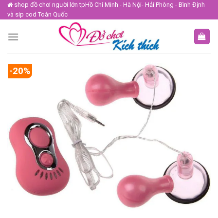
Skip
shop đồ chơi người lớn tpHồ Chí Minh - Hà Nội- Hải Phòng - Bình Định
và sip cod Toàn Quốc
to
content
-20%