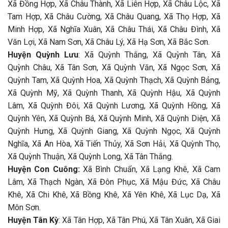
Xã Đồng Hợp, Xã Châu Thành, Xã Liên Hợp, Xã Châu Lộc, Xã
Tam Hợp, Xã Châu Cường, Xã Châu Quang, Xã Thọ Hợp, Xã
Minh Hợp, Xã Nghĩa Xuân, Xã Châu Thái, Xã Châu Đình, Xã
Văn Lợi, Xã Nam Sơn, Xã Châu Lý, Xã Hạ Sơn, Xã Bắc Sơn.
Huyện Quỳnh Lưu
: Xã Quỳnh Thắng, Xã Quỳnh Tân, Xã
Quỳnh Châu, Xã Tân Sơn, Xã Quỳnh Văn, Xã Ngọc Sơn, Xã
Quỳnh Tam, Xã Quỳnh Hoa, Xã Quỳnh Thạch, Xã Quỳnh Bảng,
Xã Quỳnh Mỹ, Xã Quỳnh Thanh, Xã Quỳnh Hậu, Xã Quỳnh
Lâm, Xã Quỳnh Đôi, Xã Quỳnh Lương, Xã Quỳnh Hồng, Xã
Quỳnh Yên, Xã Quỳnh Bá, Xã Quỳnh Minh, Xã Quỳnh Diện, Xã
Quỳnh Hưng, Xã Quỳnh Giang, Xã Quỳnh Ngọc, Xã Quỳnh
Nghĩa, Xã An Hòa, Xã Tiến Thủy, Xã Sơn Hải, Xã Quỳnh Thọ,
Xã Quỳnh Thuận, Xã Quỳnh Long, Xã Tân Thắng.
Huyện Con Cuông:
Xã Bình Chuẩn, Xã Lạng Khê, Xã Cam
Lâm, Xã Thạch Ngàn, Xã Đôn Phục, Xã Mậu Đức, Xã Châu
Khê, Xã Chi Khê, Xã Bồng Khê, Xã Yên Khê, Xã Lục Dạ, Xã
Môn Sơn.
Huyện Tân Kỳ
: Xã Tân Hợp, Xã Tân Phú, Xã Tân Xuân, Xã Giai