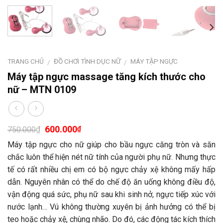
TRANG CHỦ
ĐỒ CHƠI TÌNH DỤC NỮ
MÁY TẬP NGỰC
/
/
Máy tập ngực massage tăng kích thước cho
nữ – MTN 0109
600.000
₫
₫
750.000
Máy tập ngực cho nữ giúp cho bầu ngực căng tròn và săn
chắc luôn thể hiện nét nữ tính của người phụ nữ. Nhưng thực
tế có rất nhiều chị em có bộ ngực chảy xệ không mấy hấp
dẫn. Nguyên nhân có thể do chế độ ăn uống không điều độ,
vận động quá sức, phụ nữ sau khi sinh nở, ngực tiếp xúc với
nước lạnh… Vú không thường xuyên bị ảnh hưởng có thể bị
teo hoặc chảy xệ, chùng nhão. Do đó, các động tác kích thích