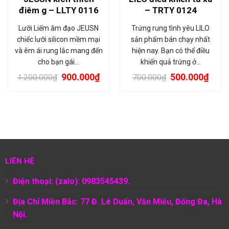
điêm g – LLTY 0116
– TRTY 0124
Lưỡi Liếm âm đạo JEUSN
Trứng rung tình yêu LILO
chiếc lưỡi silicon mềm mại
sản phẩm bán chạy nhất
và êm ái rung lắc mang đến
hiện nay. Bạn có thể điều
cho bạn gái…
khiển quả trứng ở…
900.000
₫
500.000
₫
1.200.000
₫
700.000
₫
LIÊN HỆ
Điện thoại: (zalo): 0983545439.
Địa Chỉ Miền Bắc: 77 Đ. Lê Duẩn, Văn Miếu, Đống Đa, Hà
Nội.