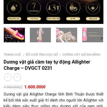
TRANG CHỦ
ĐỒ CHƠI TÌNH DỤC NỮ
DƯƠNG VẬT GIẢ ĐA NĂNG
/
/
Dương vật giả cầm tay tự động Ailighter
Charge – DVGCT 0231
1.600.000
₫
₫
1.900.000
Dương vật giả Ailighter Charge tỉnh Bình Thuận Được thiết
kế bởi nhà sản xuất giải trí dành cho người lớn Ailighter với
kiểu dáng siêu thực giống như dương vật của nam giới.