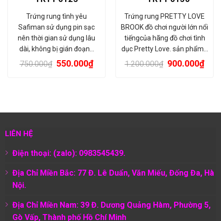
Trứng rung tình yêu
Trứng rung PRETTY LOVE
Safiman sử dụng pin sạc
BROOK đồ chơi người lớn nổi
nên thời gian sử dụng lâu
tiếngcủa hãng đồ chơi tình
dài, không bị gián đoạn…
dục Pretty Love. sản phẩm…
550.000
₫
900.000
₫
750.000
₫
1.200.000
₫
LIÊN HỆ
Điện thoại: (zalo): 0983545439.
Địa Chỉ Miền Bắc: 77 Đ. Lê Duẩn, Văn Miếu, Đống Đa, Hà
Nội.
Địa Chỉ Miền Nam:
39 Đ. Dương Quảng Hàm, Phường 5,
Gò Vấp, Thành phố Hồ Chí Minh