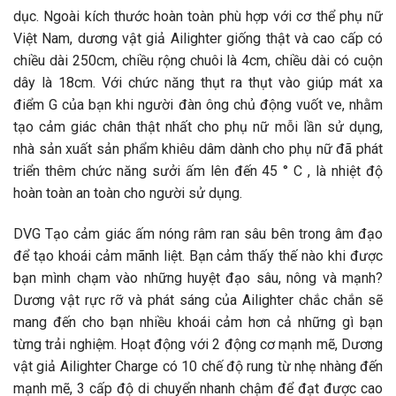
dục. Ngoài kích thước hoàn toàn phù hợp với cơ thể phụ nữ
Việt Nam, dương vật giả Ailighter giống thật và cao cấp có
chiều dài 250cm, chiều rộng chuôi là 4cm, chiều dài có cuộn
dây là 18cm. Với chức năng thụt ra thụt vào giúp mát xa
điểm G của bạn khi người đàn ông chủ động vuốt ve, nhằm
tạo cảm giác chân thật nhất cho phụ nữ mỗi lần sử dụng,
nhà sản xuất sản phẩm khiêu dâm dành cho phụ nữ đã phát
triển thêm chức năng sưởi ấm lên đến 45 ° C , là nhiệt độ
hoàn toàn an toàn cho người sử dụng.
DVG Tạo cảm giác ấm nóng râm ran sâu bên trong âm đạo
để tạo khoái cảm mãnh liệt. Bạn cảm thấy thế nào khi được
bạn mình chạm vào những huyệt đạo sâu, nông và mạnh?
Dương vật rực rỡ và phát sáng của Ailighter chắc chắn sẽ
mang đến cho bạn nhiều khoái cảm hơn cả những gì bạn
từng trải nghiệm. Hoạt động với 2 động cơ mạnh mẽ, Dương
vật giả Ailighter Charge có 10 chế độ rung từ nhẹ nhàng đến
mạnh mẽ, 3 cấp độ di chuyển nhanh chậm để đạt được cao