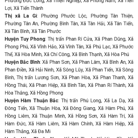
Phường Đức Long, Xã Thiện Nghiệp, Xã Phong Nẫm, Xã Tiến
Lợi, Xã Tiến Thành
Thị xã La Gi
: Phường Phước Lộc, Phường Tân Thiện,
Phường Tân An, Phường Bình Tân, Xã Tân Hải, Xã Tân Tiến,
Xã Tân Bình, Xã Tân Phước
Huyện Tuy Phong
: Thị trấn Phan Rí Cửa, Xã Phan Dũng, Xã
Phong Phú, Xã Vĩnh Hảo, Xã Vĩnh Tân, Xã Phú Lạc, Xã Phước
Thể, Xã Hòa Minh, Xã Chí Công, Xã Bình Thạnh, Xã Hòa Phú
Huyện Bắc Bình
: Xã Phan Sơn, Xã Phan Lâm, Xã Bình An, Xã
Phan Điền, Xã Hải Ninh, Xã Sông Lũy, Xã Phan Tiến, Xã Sông
Bình, Thị trấn Lương Sơn, Xã Phan Hòa, Xã Phan Thanh, Xã
Hồng Thái, Xã Phan Hiệp, Xã Bình Tân, Xã Phan Rí Thành, Xã
Hòa Thắng, Xã Hồng Phong
Huyện Hàm Thuận Bắc
: Thị trấn Phú Long, Xã La Dạ, Xã
Đông Tiến, Xã Thuận Hòa, Xã Đông Giang, Xã Hàm Phú, Xã
Hồng Liêm, Xã Thuận Minh, Xã Hồng Sơn, Xã Hàm Trí, Xã
Hàm Đức, Xã Hàm Liêm, Xã Hàm Chính, Xã Hàm Hiệp, Xã
Hàm Thắng, Xã Đa Mi