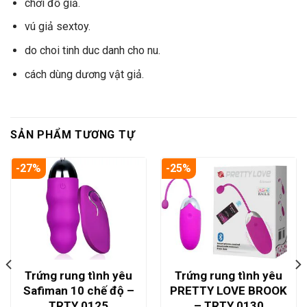
chơi đồ giả.
vú giả sextoy.
do choi tinh duc danh cho nu.
cách dùng dương vật giả.
SẢN PHẨM TƯƠNG TỰ
-27%
-25%
Trứng rung tình yêu
Trứng rung tình yêu
Safiman 10 chế độ –
PRETTY LOVE BROOK
TRTY 0125
– TRTY 0130