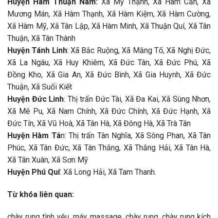
Huyện Hàm Thuận Nam:
Xã Mỹ Thạnh, Xã Hàm Cần, Xã
Mương Mán, Xã Hàm Thạnh, Xã Hàm Kiệm, Xã Hàm Cường,
Xã Hàm Mỹ, Xã Tân Lập, Xã Hàm Minh, Xã Thuận Quí, Xã Tân
Thuận, Xã Tân Thành
Huyện Tánh Linh
: Xã Bắc Ruộng, Xã Măng Tố, Xã Nghị Đức,
Xã La Ngâu, Xã Huy Khiêm, Xã Đức Tân, Xã Đức Phú, Xã
Đồng Kho, Xã Gia An, Xã Đức Bình, Xã Gia Huynh, Xã Đức
Thuận, Xã Suối Kiết
Huyện Đức Linh
: Thị trấn Đức Tài, Xã Đa Kai, Xã Sùng Nhơn,
Xã Mê Pu, Xã Nam Chính, Xã Đức Chính, Xã Đức Hạnh, Xã
Đức Tín, Xã Vũ Hoà, Xã Tân Hà, Xã Đông Hà, Xã Trà Tân
Huyện Hàm Tâ
n: Thị trấn Tân Nghĩa, Xã Sông Phan, Xã Tân
Phúc, Xã Tân Đức, Xã Tân Thắng, Xã Thắng Hải, Xã Tân Hà,
Xã Tân Xuân, Xã Sơn Mỹ
Huyện Phú Quí
: Xã Long Hải, Xã Tam Thanh.
Từ khóa liên quan:
chày rung tình yêu, máy massage, chày rung, chày rung kích