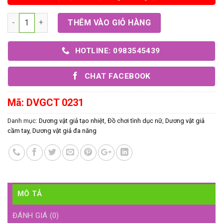
Số lượng
THÊM VÀO GIỎ HÀNG
HOTLINE: 0983545439
CHAT FACEBOOK
Mã:
DVGCT 0231
Danh mục:
Dương vật giả tạo nhiệt
,
Đồ chơi tình dục nữ
,
Dương vật giả
cầm tay
,
Dương vật giả đa năng
MÔ TẢ
ĐÁNH GIÁ (0)