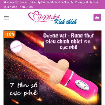
Skip
shop đồ chơi người lớn tpHồ Chí Minh - Hà Nội- Hải Phòng - Bình Định
và sip cod Toàn Quốc
to
content
-16%