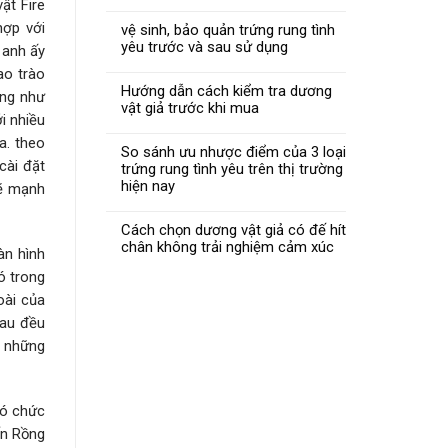
ật Fire
hợp với
vệ sinh, bảo quản trứng rung tình
yêu trước và sau sử dụng
 anh ấy
ao trào
Hướng dẫn cách kiểm tra dương
ăng như
vật giả trước khi mua
i nhiều
a. theo
So sánh ưu nhược điểm của 3 loại
cài đặt
trứng rung tình yêu trên thị trường
hiện nay
sẽ mạnh
Cách chọn dương vật giả có đế hít
chân không trải nghiệm cảm xúc
àn hình
ó trong
oài của
sau đều
n những
có chức
ến Rồng