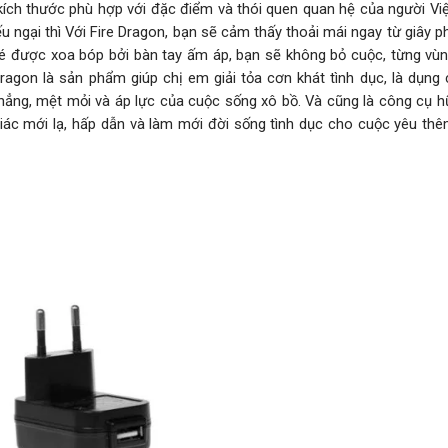
kích thước phù hợp với đặc điểm và thói quen quan hệ của người Vi
u ngại thì Với Fire Dragon, bạn sẽ cảm thấy thoải mái ngay từ giây p
bé được xoa bóp bởi bàn tay ấm áp, bạn sẽ không bỏ cuộc, từng vù
agon là sản phẩm giúp chị em giải tỏa cơn khát tình dục, là dụng 
hẳng, mệt mỏi và áp lực của cuộc sống xô bồ. Và cũng là công cụ h
giác mới lạ, hấp dẫn và làm mới đời sống tình dục cho cuộc yêu th