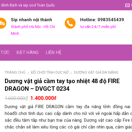
- Bình Định và sip cod Toàn Quốc
Sip nhanh nội thành
Hotline: 0983545439
thành phố Hà Nội - Hồ Chí
tư vấn 24/7 miễn phí
Minh
 TỨC
ĐẶT HÀNG
LIÊN HỆ
TRANG CHỦ
ĐỒ CHƠI TÌNH DỤC NỮ
DƯƠNG VẬT GIẢ ĐA NĂNG
/
/
Dương vật giả cầm tay tạo nhiệt 48 độ FIRE
DRAGON – DVGCT 0234
1.400.000
₫
₫
1.600.000
Dương vật giả FIRE DRAGON cầm tay đa năng tỉnh đồng nai 
hòađồ chơi tình dục cao cấp dành cho nữ với vẻ ngoài hấp dẫn
sắc đều tăm tắp như bạn trai của nàng. Dương vật cao cấp Fire
chắc chắn sẽ làm xiêu lòng các cô gái chỉ cần nhìn qua, cảm gi