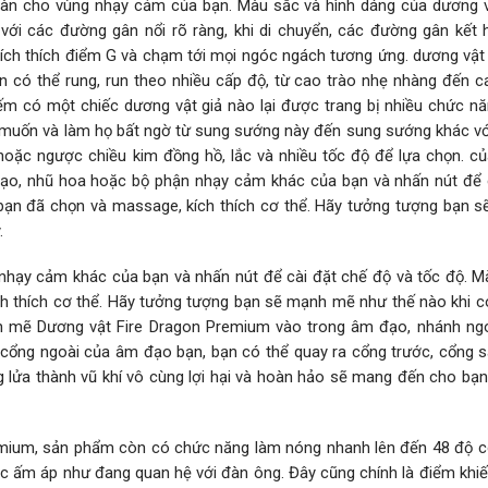
oàn cho vùng nhạy cảm của bạn. Màu sắc và hình dáng của dương v
ới các đường gân nổi rõ ràng, khi di chuyển, các đường gân kết 
kích thích điểm G và chạm tới mọi ngóc ngách tương ứng. dương vật
có thể rung, run theo nhiều cấp độ, từ cao trào nhẹ nhàng đến c
ếm có một chiếc dương vật giả nào lại được trang bị nhiều chức n
ý muốn và làm họ bất ngờ từ sung sướng này đến sung sướng khác vớ
 hoặc ngược chiều kim đồng hồ, lắc và nhiều tốc độ để lựa chọn. củ
ạo, nhũ hoa hoặc bộ phận nhạy cảm khác của bạn và nhấn nút để 
ộ bạn đã chọn và massage, kích thích cơ thể. Hãy tưởng tượng bạn 
.
hạy cảm khác của bạn và nhấn nút để cài đặt chế độ và tốc độ. M
ch thích cơ thể. Hãy tưởng tượng bạn sẽ mạnh mẽ như thế nào khi c
 mẽ Dương vật Fire Dragon Premium vào trong âm đạo, nhánh ng
cổng ngoài của âm đạo bạn, bạn có thể quay ra cổng trước, cổng 
g lửa thành vũ khí vô cùng lợi hại và hoàn hảo sẽ mang đến cho bạ
remium, sản phẩm còn có chức năng làm nóng nhanh lên đến 48 độ 
c ấm áp như đang quan hệ với đàn ông. Đây cũng chính là điểm khi