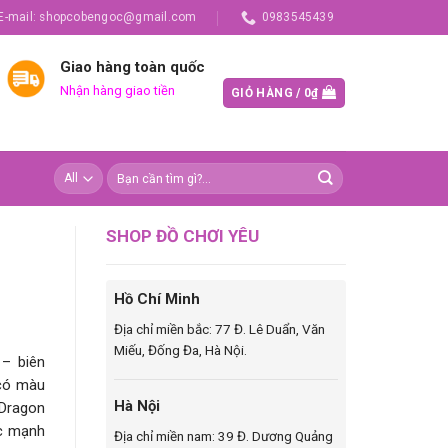
E-mail: shopcobengoc@gmail.com
0983545439
Giao hàng toàn quốc
Nhận hàng giao tiền
GIỎ HÀNG /
0
₫
SHOP ĐỒ CHƠI YÊU
Hồ Chí Minh
Địa chỉ miền bắc: 77 Đ. Lê Duẩn, Văn
Miếu, Đống Đa, Hà Nội.
– biên
 có màu
Hà Nội
 Dragon
ác mạnh
Địa chỉ miền nam: 39 Đ. Dương Quảng