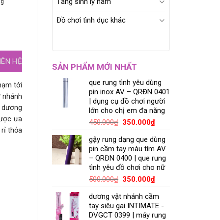
Tăng sinh lý nam
ng
Đồ chơi tình dục khác
IÊN HỆ
SẢN PHẨM MỚI NHẤT
que rung tình yêu dùng
hạm tới
pin inox AV – QRĐN 0401
ờ nhánh
| dụng cụ đồ chơi người
p dương
lớn cho chị em đa năng
được ưa
450.000
₫
350.000
₫
rỉ thỏa
gậy rung dạng que dùng
pin cầm tay màu tím AV
– QRĐN 0400 | que rung
tình yêu đồ chơi cho nữ
500.000
₫
350.000
₫
dương vật nhánh cầm
tay siêu gai INTIMATE -
DVGCT 0399 | máy rung