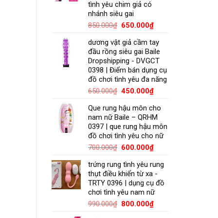
tình yêu chim giả có
nhánh siêu gai
850.000
₫
650.000
₫
dương vật giả cầm tay
đầu rồng siêu gai Baile
Dropshipping - DVGCT
0398 | Điểm bán dụng cụ
đồ chơi tình yêu đa năng
650.000
₫
450.000
₫
Que rung hậu môn cho
nam nữ Baile – QRHM
0397 | que rung hậu môn
đồ chơi tình yêu cho nữ
700.000
₫
600.000
₫
trứng rung tình yêu rung
thụt điều khiển từ xa -
TRTY 0396 | dụng cụ đồ
chơi tình yêu nam nữ
990.000
₫
800.000
₫