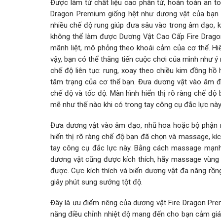
Được làm từ chất liệu cao phân tử, hoàn toàn an t
Dragon Premium giống hệt như dương vật của bạn v
nhiều chế độ rung giúp đưa sâu vào trong âm đạo, 
không thể làm được Dương Vật Cao Cấp Fire Dragon 
mãnh liệt, mô phỏng theo khoái cảm của cơ thể. Hi
vậy, bạn có thể thăng tiến cuộc chơi của mình như 
chế độ liên tục: rung, xoay theo chiều kim đồng hồ
tâm trạng của cơ thể bạn. Đưa dương vật vào âm đ
chế độ và tốc độ. Màn hình hiển thị rõ ràng chế đ
mẽ như thế nào khi có trong tay công cụ đắc lực này
Đưa dương vật vào âm đạo, nhũ hoa hoặc bộ phận n
hiển thị rõ ràng chế độ bạn đã chọn và massage, kí
tay công cụ đắc lực này. Bằng cách massage mạnh
dương vật cũng được kích thích, hãy massage vùng 
được. Cực kích thích và biến dương vật đa năng rồn
giây phút sung sướng tột độ.
Đây là ưu điểm riêng của dương vật Fire Dragon P
năng điều chỉnh nhiệt độ mang đến cho bạn cảm giá