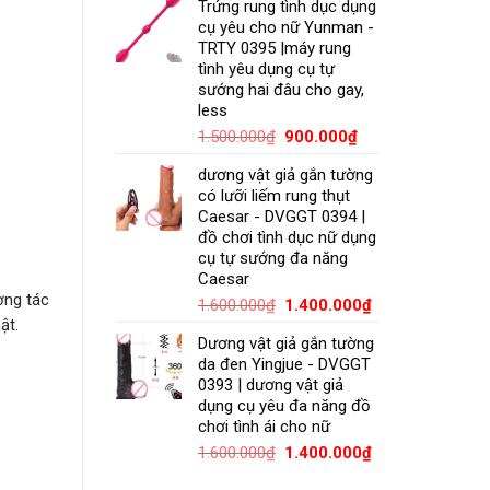
Trứng rung tình dục dụng
cụ yêu cho nữ Yunman -
TRTY 0395 |máy rung
tình yêu dụng cụ tự
sướng hai đâu cho gay,
less
1.500.000
₫
900.000
₫
dương vật giả gắn tường
có lưỡi liếm rung thụt
Caesar - DVGGT 0394 |
đồ chơi tình dục nữ dụng
cụ tự sướng đa năng
Caesar
ơng tác
1.600.000
₫
1.400.000
₫
ật.
Dương vật giả gắn tường
da đen Yingjue - DVGGT
0393 | dương vật giả
dụng cụ yêu đa năng đồ
chơi tình ái cho nữ
1.600.000
₫
1.400.000
₫