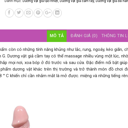
Danh mục:
Dương vật giả tạo nhiệt
,
Dương vật giả cầm tay
,
Dương vật giả đa nă
MÔ TẢ
ĐÁNH GIÁ (0)
THÔNG TIN L
m còn có những tính năng khủng như lắc, rung, ngoáy, kéo giãn, c
m G. Dương vật giả cầm tay có thể massage nhiều vùng một lúc, nh
 khắp mọi nơi, xoa bóp ở đó trước và sau cửa. Đặc điểm nổi bật giú
n phẩm dương vật khác trên thị trường và trở thành món đồ chơi 
48 ° C khiến chỉ cần nhắm mắt là mở được. miệng và những tiếng rên 