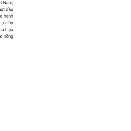
ệt Nam,
hút đầu
ng hạnh
cụ giúp
ữu hiệu
êm nồng