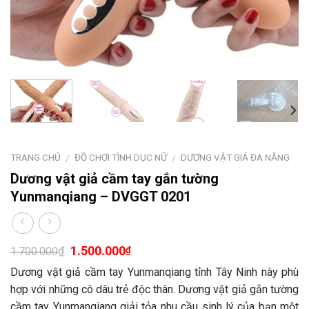
TRANG CHỦ
ĐỒ CHƠI TÌNH DỤC NỮ
DƯƠNG VẬT GIẢ ĐA NĂNG
/
/
Dương vật giả cầm tay gắn tường
Yunmanqiang – DVGGT 0201
1.500.000
₫
₫
1.700.000
Dương vật giả cầm tay Yunmanqiang tỉnh Tây Ninh này phù
hợp với những cô dâu trẻ độc thân. Dương vật giả gắn tường
cầm tay Yunmanqiang giải tỏa nhu cầu sinh lý của bạn một