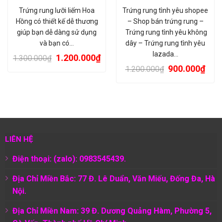
Trứng rung lưỡi liếm Hoa
Trứng rung tình yêu shopee
Hồng có thiết kế dễ thương
– Shop bán trứng rung –
giúp bạn dễ dàng sử dụng
Trứng rung tình yêu không
và bạn có…
dây – Trứng rung tình yêu
lazada…
1.200.000
₫
1.300.000
₫
900.000
₫
1.200.000
₫
LIÊN HỆ
Điện thoại: (zalo): 0983545439.
Địa Chỉ Miền Bắc: 77 Đ. Lê Duẩn, Văn Miếu, Đống Đa, Hà
Nội.
Địa Chỉ Miền Nam:
39 Đ. Dương Quảng Hàm, Phường 5,