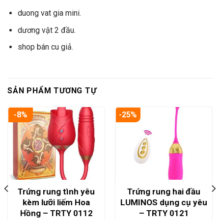
duong vat gia mini.
dương vật 2 đầu.
shop bán cu giả.
SẢN PHẨM TƯƠNG TỰ
-8%
-25%
Trứng rung tình yêu
Trứng rung hai đầu
kèm lưỡi liếm Hoa
LUMINOS dụng cụ yêu
Hồng – TRTY 0112
– TRTY 0121