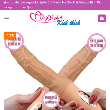
Skip
shop đồ chơi người lớn tpHồ Chí Minh - Hà Nội- Hải Phòng - Bình Định
và sip cod Toàn Quốc
to
content
-12%