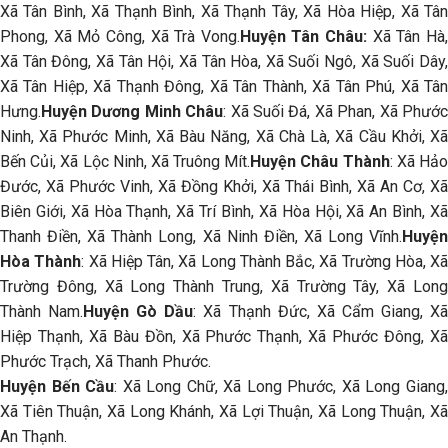
Xã Tân Bình, Xã Thạnh Bình, Xã Thạnh Tây, Xã Hòa Hiệp, Xã Tân
Phong, Xã Mỏ Công, Xã Trà Vong.
Huyện Tân Châu:
Xã Tân Hà
Xã Tân Đông, Xã Tân Hội, Xã Tân Hòa, Xã Suối Ngô, Xã Suối Dây,
Xã Tân Hiệp, Xã Thạnh Đông, Xã Tân Thành, Xã Tân Phú, Xã Tân
Hưng.
Huyện Dương Minh Châu
: Xã Suối Đá, Xã Phan, Xã Phướ
Ninh, Xã Phước Minh, Xã Bàu Năng, Xã Chà Là, Xã Cầu Khởi, Xã
Bến Củi, Xã Lộc Ninh, Xã Truông Mít.
Huyện Châu Thành
: Xã Hả
Đước, Xã Phước Vinh, Xã Đồng Khởi, Xã Thái Bình, Xã An Cơ, Xã
Biên Giới, Xã Hòa Thạnh, Xã Trí Bình, Xã Hòa Hội, Xã An Bình, Xã
Thanh Điền, Xã Thành Long, Xã Ninh Điền, Xã Long Vĩnh.
Huyện
Hòa Thành
: Xã Hiệp Tân, Xã Long Thành Bắc, Xã Trường Hòa, Xã
Trường Đông, Xã Long Thành Trung, Xã Trường Tây, Xã Long
Thành Nam.
Huyện Gò Dầu
: Xã Thạnh Đức, Xã Cẩm Giang, X
Hiệp Thạnh, Xã Bàu Đồn, Xã Phước Thạnh, Xã Phước Đông, Xã
Phước Trạch, Xã Thanh Phước.
Huyện Bến Cầu
: Xã Long Chữ, Xã Long Phước, Xã Long Giang
Xã Tiên Thuận, Xã Long Khánh, Xã Lợi Thuận, Xã Long Thuận, Xã
An Thạnh.