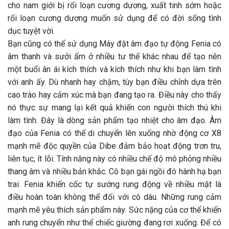
cho nam giới bị rối loạn cương dương, xuất tinh sớm hoặc
rối loạn cương dương muốn sử dụng để có đời sống tình
dục tuyệt vời.
Bạn cũng có thể sử dụng Máy đặt âm đạo tự động Fenia có
âm thanh và sưởi ấm ở nhiều tư thế khác nhau để tạo nên
một buổi ân ái kích thích và kích thích như khi bạn làm tình
với anh ấy. Dù nhanh hay chậm, tùy bạn điều chỉnh dựa trên
cao trào hay cảm xúc mà bạn đang tạo ra. Điều này cho thấy
nó thực sự mang lại kết quả khiến con người thích thú khi
làm tình. Đây là dòng sản phẩm tạo nhiệt cho âm đạo. Âm
đạo của Fenia có thể di chuyển lên xuống nhờ động cơ X8
mạnh mẽ độc quyền của Dibe đảm bảo hoạt động trơn tru,
liên tục, ít lỗi. Tính năng này có nhiều chế độ mô phỏng nhiều
thang âm và nhiều bản khắc. Cô bạn gái ngồi đó hành hạ bạn
trai. Fenia khiến cốc tự sướng rung động về nhiều mặt là
điều hoàn toàn không thể đối với cô dâu. Những rung cảm
mạnh mẽ yêu thích sản phẩm này. Sức nặng của cơ thể khiến
anh rung chuyển như thể chiếc giường đang rơi xuống. Để có