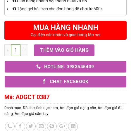
Giao hàng nhanh nội thành HCM và HN
Tặng gel bôi trơn cho đơn hàng đồ chơi từ 500k
MUA HÀNG NHANH
Gọi điện xác nhận và giao hàng tận nơi
Số lượng
THÊM VÀO GIỎ HÀNG
HOTLINE: 0983545439
CHAT FACEBOOK
Mã:
ADGCT 0387
Danh mục:
Đồ chơi tình dục nam
,
Âm đạo giả dạng cốc
,
Âm đạo giả đa
năng
,
Âm đạo giả cầm tay