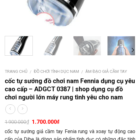
TRANG CHỦ
ĐỒ CHƠI TÌNH DỤC NAM
ÂM ĐẠO GIẢ CẦM TAY
/
/
cốc tự sướng đồ chơi nam Fennia dụng cụ yêu
cao cấp – ADGCT 0387 | shop dụng cụ đồ
chơi người lớn máy rung tình yêu cho nam
1.700.000
₫
₫
1.900.000
cốc tự sướng giả cầm tay Fenia rung và xoay tự động cao
cấp của Dibe là dòng sản phẩm tình dục có những đặc tính