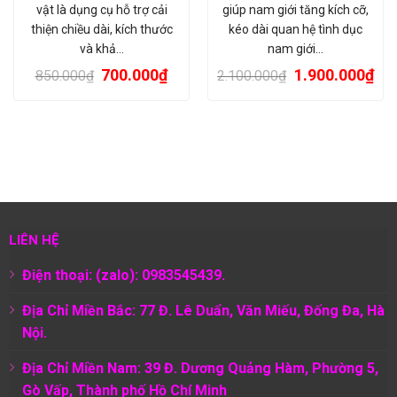
vật là dụng cụ hỗ trợ cải
giúp nam giới tăng kích cỡ,
thiện chiều dài, kích thước
kéo dài quan hệ tình dục
và khả…
nam giới…
700.000
₫
1.900.000
₫
850.000
₫
2.100.000
₫
LIÊN HỆ
Điện thoại: (zalo): 0983545439.
Địa Chỉ Miền Bắc: 77 Đ. Lê Duẩn, Văn Miếu, Đống Đa, Hà
Nội.
Địa Chỉ Miền Nam:
39 Đ. Dương Quảng Hàm, Phường 5,
Gò Vấp, Thành phố Hồ Chí Minh