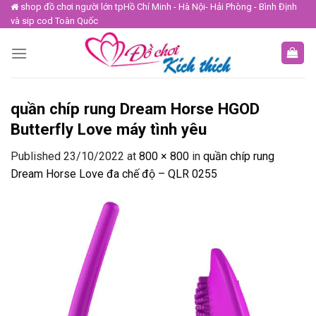
Skip
shop đồ chơi người lớn tpHồ Chí Minh - Hà Nội- Hải Phòng - Bình Định
và sip cod Toàn Quốc
to
content
quần chíp rung Dream Horse HGOD
Butterfly Love máy tình yêu
Published
23/10/2022
at
800 × 800
in
quần chíp rung
Dream Horse Love đa chế độ – QLR 0255