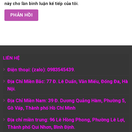
này cho lần bình luận kế tiếp của tôi.
LIÊN HỆ
Điện thoại: (zalo): 0983545439.
Địa Chỉ Miền Bắc: 77 Đ. Lê Duẩn, Văn Miếu, Đống Đa, Hà
Nội.
Địa Chỉ Miền Nam:
39 Đ. Dương Quảng Hàm, Phường 5,
Gò Vấp, Thành phố Hồ Chí Minh
Địa chỉ miền trung: 96 Lê Hồng Phong, Phường Lê Lợi,
Thành phố Qui Nhơn, Bình Định.