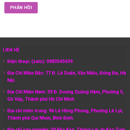
LIÊN HỆ
Điện thoại: (zalo): 0983545439.
Địa Chỉ Miền Bắc: 77 Đ. Lê Duẩn, Văn Miếu, Đống Đa, Hà
Nội.
Địa Chỉ Miền Nam:
39 Đ. Dương Quảng Hàm, Phường 5,
Gò Vấp, Thành phố Hồ Chí Minh
Địa chỉ miền trung: 96 Lê Hồng Phong, Phường Lê Lợi,
Thành phố Qui Nhơn, Bình Định.
Địa chỉ cao nguyên: 39 Bắc Kạn, Thắng Lợi, tp Kon Tum,