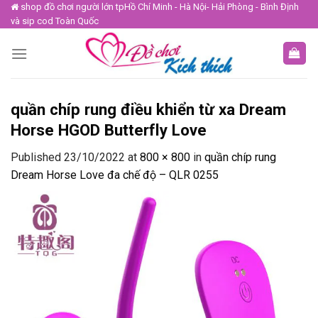
Skip
shop đồ chơi người lớn tpHồ Chí Minh - Hà Nội- Hải Phòng - Bình Định
và sip cod Toàn Quốc
to
content
quần chíp rung điều khiển từ xa Dream
Horse HGOD Butterfly Love
Published
23/10/2022
at
800 × 800
in
quần chíp rung
Dream Horse Love đa chế độ – QLR 0255