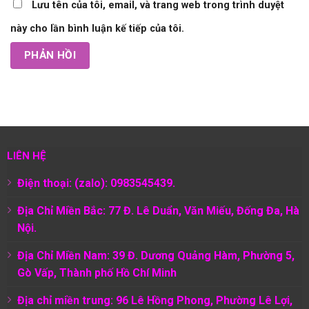
Lưu tên của tôi, email, và trang web trong trình duyệt
này cho lần bình luận kế tiếp của tôi.
LIÊN HỆ
Điện thoại: (zalo): 0983545439.
Địa Chỉ Miền Bắc: 77 Đ. Lê Duẩn, Văn Miếu, Đống Đa, Hà
Nội.
Địa Chỉ Miền Nam:
39 Đ. Dương Quảng Hàm, Phường 5,
Gò Vấp, Thành phố Hồ Chí Minh
Địa chỉ miền trung: 96 Lê Hồng Phong, Phường Lê Lợi,