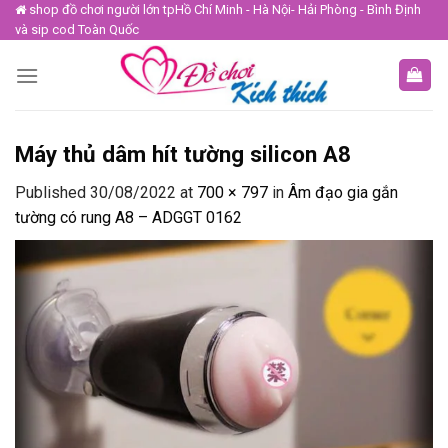
Skip
shop đồ chơi người lớn tpHồ Chí Minh - Hà Nội- Hải Phòng - Bình Định
và sip cod Toàn Quốc
to
content
Máy thủ dâm hít tường silicon A8
Published
30/08/2022
at
700 × 797
in
Âm đạo gia gắn
tường có rung A8 – ADGGT 0162