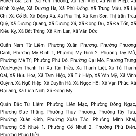
Huyện Gia Lâm: Xã Yên Thường, Xã Yên Viên, Xã Ninh Hiệp, Xã
Đình Xuyên, Xã Dương Hà, Xã Phù Đổng, Xã Trung Mầu, Xã Lệ
Chi, Xã Cổ Bi, Xã Đặng Xá, Xã Phú Thị, Xã Kim Sơn, Thị trấn Trâu
Quỳ, Xã Dương Quang, Xã Dương Xá, Xã Đông Dư, Xã Đa Tốn, Xã
Kiêu Kỵ, Xã Bát Tràng, Xã Kim Lan, Xã Văn Đức
Quận Nam Từ Liêm: Phường Xuân Phương, Phường Phương
Canh, Phường Mỹ Đình 1, Phường Mỹ Đình 2, Phường Tây Mỗ,
Phường Mễ Trì, Phường Phú Đô, Phường Đại Mỗ, Phường Trung
Văn.Huyện Thanh Trì: Xã Tân Triều, Xã Thanh Liệt, Xã Tả Thanh
Oai, Xã Hữu Hoà, Xã Tam Hiệp, Xã Tứ Hiệp, Xã Yên Mỹ, Xã Vĩnh
Quỳnh, Xã Ngũ Hiệp, Xã Duyên Hà, Xã Ngọc Hồi, Xã Vạn Phúc, Xã
Đại áng, Xã Liên Ninh, Xã Đông Mỹ.
Quận Bắc Từ Liêm: Phường Liên Mạc, Phường Đông Ngạc,
Phường Đức Thắng, Phường Thụy Phương, Phường Tây Tựu,
Phường Xuân Đỉnh, Phường Xuân Tảo, Phường Minh Khai,
Phường Cổ Nhuế 1, Phường Cổ Nhuế 2, Phường Phú Diễn,
Phường Phúc Diễn.