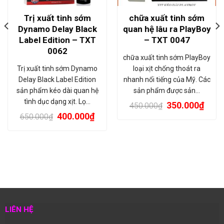
Trị xuất tinh sớm
chữa xuất tinh sớm
Dynamo Delay Black
quan hệ lâu ra PlayBoy
Label Edition – TXT
– TXT 0047
0062
chữa xuất tinh sớm PlayBoy
Trị xuất tinh sớm Dynamo
loại xịt chống thoát ra
Delay Black Label Edition
nhanh nổi tiếng của Mỹ. Các
sản phẩm kéo dài quan hệ
sản phẩm được sản…
tình dục dạng xịt. Lọ…
350.000
₫
450.000
₫
400.000
₫
650.000
₫
LIÊN HỆ