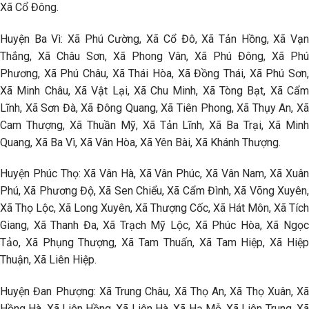
Xã Cổ Đông.
Huyện Ba Vì: Xã Phú Cường, Xã Cổ Đô, Xã Tản Hồng, Xã Vạn
Thắng, Xã Châu Sơn, Xã Phong Vân, Xã Phú Đông, Xã Phú
Phương, Xã Phú Châu, Xã Thái Hòa, Xã Đồng Thái, Xã Phú Sơn,
Xã Minh Châu, Xã Vật Lại, Xã Chu Minh, Xã Tòng Bạt, Xã Cẩm
Lĩnh, Xã Sơn Đà, Xã Đông Quang, Xã Tiên Phong, Xã Thụy An, Xã
Cam Thượng, Xã Thuần Mỹ, Xã Tản Lĩnh, Xã Ba Trại, Xã Minh
Quang, Xã Ba Vì, Xã Vân Hòa, Xã Yên Bài, Xã Khánh Thượng.
Huyện Phúc Thọ: Xã Vân Hà, Xã Vân Phúc, Xã Vân Nam, Xã Xuân
Phú, Xã Phương Độ, Xã Sen Chiểu, Xã Cẩm Đình, Xã Võng Xuyên,
Xã Thọ Lộc, Xã Long Xuyên, Xã Thượng Cốc, Xã Hát Môn, Xã Tích
Giang, Xã Thanh Đa, Xã Trạch Mỹ Lộc, Xã Phúc Hòa, Xã Ngọc
Tảo, Xã Phụng Thượng, Xã Tam Thuấn, Xã Tam Hiệp, Xã Hiệp
Thuận, Xã Liên Hiệp.
Huyện Đan Phượng: Xã Trung Châu, Xã Thọ An, Xã Thọ Xuân, Xã
Hồng Hà, Xã Liên Hồng, Xã Liên Hà, Xã Hạ Mỗ, Xã Liên Trung, Xã