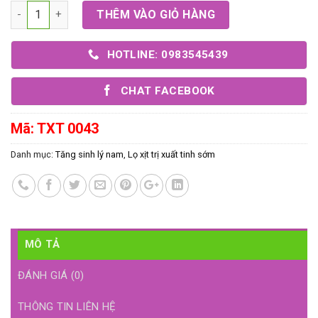
Số lượng
THÊM VÀO GIỎ HÀNG
HOTLINE: 0983545439
CHAT FACEBOOK
Mã:
TXT 0043
Danh mục:
Tăng sinh lý nam
,
Lọ xịt trị xuất tinh sớm
MÔ TẢ
ĐÁNH GIÁ (0)
THÔNG TIN LIÊN HỆ