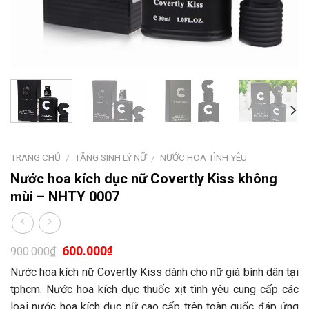
TRANG CHỦ
TĂNG SINH LÝ NỮ
NƯỚC HOA TÌNH YÊU
/
/
Nước hoa kích dục nữ Covertly Kiss không
mùi – NHTY 0007
600.000
₫
₫
900.000
Nước hoa kích nữ Covertly Kiss dành cho nữ giá bình dân tại
tphcm. Nước hoa kích dục thuốc xịt tình yêu cung cấp các
loại nước hoa kích dục nữ cao cấp trên toàn quốc đáp ứng