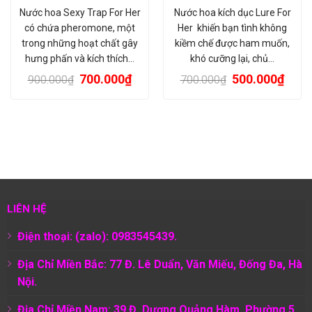
Nước hoa Sexy Trap For Her
Nước hoa kích dục Lure For
có chứa pheromone, một
Her khiến bạn tình không
trong những hoạt chất gây
kiềm chế được ham muốn,
hưng phấn và kích thích…
khó cưỡng lại, chủ…
700.000
₫
500.000
₫
900.000
₫
700.000
₫
LIÊN HỆ
Điện thoại: (zalo): 0983545439.
Địa Chỉ Miền Bắc: 77 Đ. Lê Duẩn, Văn Miếu, Đống Đa, Hà
Nội.
Địa Chỉ Miền Nam:
39 Đ. Dương Quảng Hàm, Phường 5,