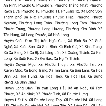
An Ninh, Phường 8, Phường 9, Phường Thắng Nhất, Phường
Rạch Dừa, Phường 10, Phường 11, Phường 12, Xã Long Sơn.
Thành phố Bà Rịa: Phường Phước Hiệp, Phường Phước
Nguyên, Phường Long Toàn, Phường Long Tâm, Phường
Phước Trung, Phường Long Hương, Phường Kim Dinh, Xã
Tân Hưng, Xã Long Phước, Xã Hoà Long.
Huyện Châu Đức: Thị trấn Ngãi Giao, Xã Bình Ba, Xã Suối
Nghệ, Xã Xuân Sơn, Xã Sơn Bình, Xã Bình Giã, Xã Bình Trung,
Xã Xà Bang, Xã Cù Bị, Xã Láng Lớn, Xã Quảng Thành, Xã Kim
Long, Xã Suối Rao, Xã Đá Bạc, Xã Nghĩa Thành.
Huyện Xuyên Mộc: Xã Phước Thuận, Xã Phước Tân, Xã
Xuyên Mộc, Xã Bông Trang, Xã Tân Lâm, Xã Bàu Lâm, Xã Hòa
Bình, Xã Hòa Hưng, Xã Hòa Hiệp, Xã Hòa Hội, Xã Bưng
Riềng, Xã Bình Châu.
Huyện Long Điền: Thị trấn Long Hải, Xã An Ngãi, Xã Tam
Phước, Xã An Nhứt, Xã Phước Tỉnh, Xã Phước Hưng.
Huyện Đất Đỏ: Xã Phước Long Thọ, Xã Phước Hội, Xã Long
Mỹ, Thị trấn Phước Hải, Xã Long Tân, Xã Láng Dài, Xã Lộc