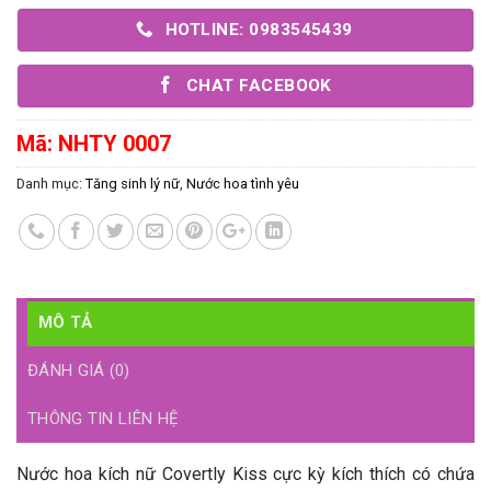
HOTLINE: 0983545439
CHAT FACEBOOK
Mã:
NHTY 0007
Danh mục:
Tăng sinh lý nữ
,
Nước hoa tình yêu
MÔ TẢ
ĐÁNH GIÁ (0)
THÔNG TIN LIÊN HỆ
Nước hoa kích nữ Covertly Kiss cực kỳ kích thích có chứa