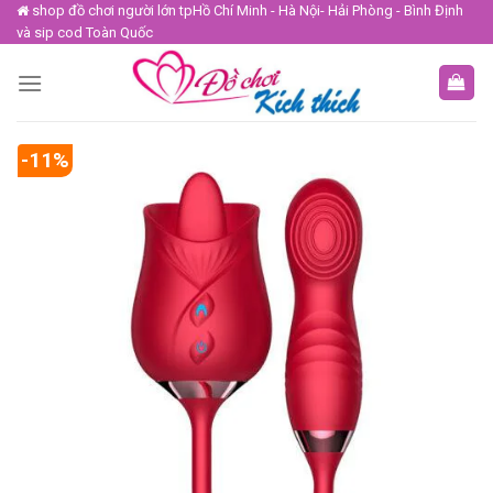
Skip
shop đồ chơi người lớn tpHồ Chí Minh - Hà Nội- Hải Phòng - Bình Định
và sip cod Toàn Quốc
to
content
-11%