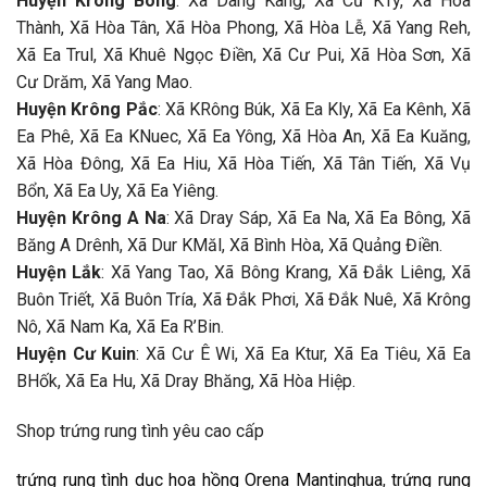
Huyện Krông Bông
: Xã Dang Kang, Xã Cư KTy, Xã Hòa
Thành, Xã Hòa Tân, Xã Hòa Phong, Xã Hòa Lễ, Xã Yang Reh,
Xã Ea Trul, Xã Khuê Ngọc Điền, Xã Cư Pui, Xã Hòa Sơn, Xã
Cư Drăm, Xã Yang Mao.
Huyện Krông Pắc
: Xã KRông Búk, Xã Ea Kly, Xã Ea Kênh, Xã
Ea Phê, Xã Ea KNuec, Xã Ea Yông, Xã Hòa An, Xã Ea Kuăng,
Xã Hòa Đông, Xã Ea Hiu, Xã Hòa Tiến, Xã Tân Tiến, Xã Vụ
Bổn, Xã Ea Uy, Xã Ea Yiêng.
Huyện Krông A Na
: Xã Dray Sáp, Xã Ea Na, Xã Ea Bông, Xã
Băng A Drênh, Xã Dur KMăl, Xã Bình Hòa, Xã Quảng Điền.
Huyện Lắk
: Xã Yang Tao, Xã Bông Krang, Xã Đắk Liêng, Xã
Buôn Triết, Xã Buôn Tría, Xã Đắk Phơi, Xã Đắk Nuê, Xã Krông
Nô, Xã Nam Ka, Xã Ea R’Bin.
Huyện Cư Kuin
: Xã Cư Ê Wi, Xã Ea Ktur, Xã Ea Tiêu, Xã Ea
BHốk, Xã Ea Hu, Xã Dray Bhăng, Xã Hòa Hiệp.
Shop trứng rung tình yêu cao cấp
trứng rung tình dục hoa hồng Orena Mantinghua
,
trứng rung