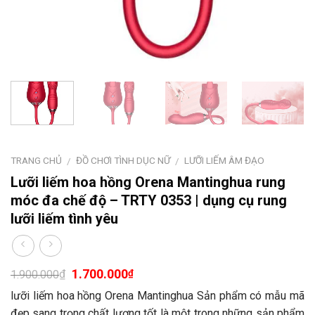
TRANG CHỦ
ĐỒ CHƠI TÌNH DỤC NỮ
LƯỠI LIẾM ÂM ĐẠO
/
/
Lưỡi liếm hoa hồng Orena Mantinghua rung
móc đa chế độ – TRTY 0353 | dụng cụ rung
lưỡi liếm tình yêu
1.700.000
₫
₫
1.900.000
lưỡi liếm hoa hồng Orena Mantinghua Sản phẩm có mẫu mã
đẹp sang trọng chất lượng tốt là một trong những sản phẩm