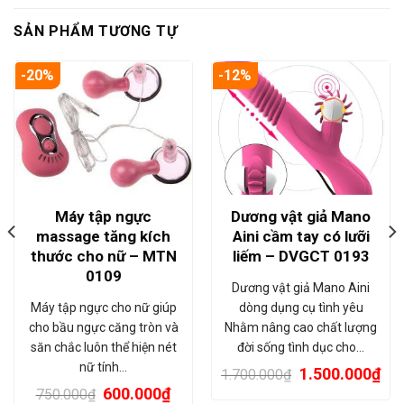
SẢN PHẨM TƯƠNG TỰ
-20%
-12%
Máy tập ngực
Dương vật giả Mano
massage tăng kích
Aini cầm tay có lưỡi
thước cho nữ – MTN
liếm – DVGCT 0193
0109
Dương vật giả Mano Aini
Máy tập ngực cho nữ giúp
dòng dụng cụ tình yêu
cho bầu ngực căng tròn và
Nhằm nâng cao chất lượng
săn chắc luôn thể hiện nét
đời sống tình dục cho…
nữ tính…
1.500.000
₫
1.700.000
₫
600.000
₫
750.000
₫