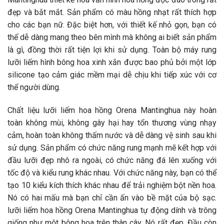
đẹp và bắt mắt. Sản phẩm có màu hồng nhạt rất thích hợp
cho các bạn nữ. Đặc biệt hơn, với thiết kế nhỏ gọn, bạn có
thể dễ dàng mang theo bên mình mà không ai biết sản phẩm
là gì, đồng thời rất tiện lợi khi sử dụng. Toàn bộ máy rung
lưỡi liếm hình bông hoa xinh xắn được bao phủ bởi một lớp
silicone tạo cảm giác mềm mại dễ chịu khi tiếp xúc với cơ
thể người dùng.
Chất liệu lưỡi liếm hoa hồng Orena Mantinghua này hoàn
toàn không mùi, không gây hại hay tổn thương vùng nhạy
cảm, hoàn toàn không thấm nước và dễ dàng vệ sinh sau khi
sử dụng. Sản phẩm có chức năng rung mạnh mẽ kết hợp với
đầu lưỡi đẹp nhô ra ngoài, có chức năng đá lên xuống với
tốc độ và kiểu rung khác nhau. Với chức năng này, bạn có thể
tạo 10 kiểu kích thích khác nhau để trải nghiệm bột nền hoa.
Nó có hai mấu mà bạn chỉ cần ấn vào bề mặt của bộ sạc.
lưỡi liếm hoa hồng Orena Mantinghua tự động dính và trông
giống như một bông hoa trên thân cây. Nó rất đẹp. Đầu còn