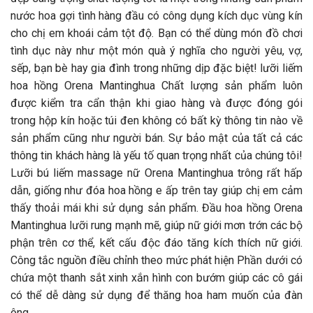
nước hoa gợi tình hàng đầu có công dụng kích dục vùng kín
cho chị em khoái cảm tột độ. Bạn có thể dùng món đồ chơi
tình dục này như một món quà ý nghĩa cho người yêu, vợ,
sếp, bạn bè hay gia đình trong những dịp đặc biệt! lưỡi liếm
hoa hồng Orena Mantinghua Chất lượng sản phẩm luôn
được kiểm tra cẩn thận khi giao hàng và được đóng gói
trong hộp kín hoặc túi đen không có bất kỳ thông tin nào về
sản phẩm cũng như người bán. Sự bảo mật của tất cả các
thông tin khách hàng là yếu tố quan trọng nhất của chúng tôi!
Lưỡi bú liếm massage nữ Orena Mantinghua trông rất hấp
dẫn, giống như đóa hoa hồng e ấp trên tay giúp chị em cảm
thấy thoải mái khi sử dụng sản phẩm. Đầu hoa hồng Orena
Mantinghua lưỡi rung mạnh mẽ, giúp nữ giới mơn trớn các bộ
phận trên cơ thể, kết cấu độc đáo tăng kích thích nữ giới.
Công tắc nguồn điều chỉnh theo mức phát hiện Phần dưới có
chứa một thanh sắt xinh xắn hình con bướm giúp các cô gái
có thể dễ dàng sử dụng để thăng hoa ham muốn của đàn
ông.