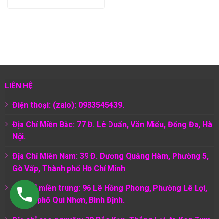
LIÊN HỆ
Điện thoại: (zalo): 0983545439.
Địa Chỉ Miền Bắc: 77 Đ. Lê Duẩn, Văn Miếu, Đống Đa, Hà
Nội.
Địa Chỉ Miền Nam:
39 Đ. Dương Quảng Hàm, Phường 5,
Gò Vấp, Thành phố Hồ Chí Minh
Địa chỉ miền trung: 96 Lê Hồng Phong, Phường Lê Lợi,
Thành phố Qui Nhơn, Bình Định.