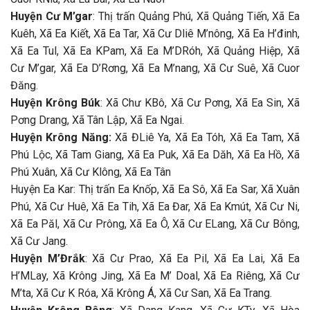
Huyện Cư M’gar
: Thị trấn Quảng Phú, Xã Quảng Tiến, Xã Ea
Kuêh, Xã Ea Kiết, Xã Ea Tar, Xã Cư Dliê M’nông, Xã Ea H’đinh,
Xã Ea Tul, Xã Ea KPam, Xã Ea M’DRóh, Xã Quảng Hiệp, Xã
Cư M’gar, Xã Ea D’Rơng, Xã Ea M’nang, Xã Cư Suê, Xã Cuor
Đăng.
Huyện Krông Búk
: Xã Chư KBô, Xã Cư Pơng, Xã Ea Sin, Xã
Pơng Drang, Xã Tân Lập, Xã Ea Ngai.
Huyện Krông Năng:
Xã ĐLiê Ya, Xã Ea Tóh, Xã Ea Tam, Xã
Phú Lộc, Xã Tam Giang, Xã Ea Puk, Xã Ea Dăh, Xã Ea Hồ, Xã
Phú Xuân, Xã Cư Klông, Xã Ea Tân
Huyện Ea Kar: Thị trấn Ea Knốp, Xã Ea Sô, Xã Ea Sar, Xã Xuân
Phú, Xã Cư Huê, Xã Ea Tih, Xã Ea Đar, Xã Ea Kmút, Xã Cư Ni,
Xã Ea Păl, Xã Cư Prông, Xã Ea Ô, Xã Cư ELang, Xã Cư Bông,
Xã Cư Jang.
Huyện M’Đrắk
: Xã Cư Prao, Xã Ea Pil, Xã Ea Lai, Xã Ea
H’MLay, Xã Krông Jing, Xã Ea M’ Doal, Xã Ea Riêng, Xã Cư
M’ta, Xã Cư K Róa, Xã Krông Á, Xã Cư San, Xã Ea Trang.