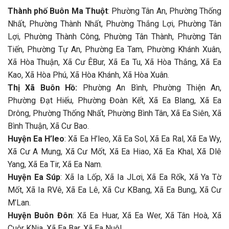
Thành phố Buôn Ma Thuột
: Phường Tân An, Phường Thống
Nhất, Phường Thành Nhất, Phường Thắng Lợi, Phường Tân
Lợi, Phường Thành Công, Phường Tân Thành, Phường Tân
Tiến, Phường Tự An, Phường Ea Tam, Phường Khánh Xuân,
Xã Hòa Thuận, Xã Cư ÊBur, Xã Ea Tu, Xã Hòa Thắng, Xã Ea
Kao, Xã Hòa Phú, Xã Hòa Khánh, Xã Hòa Xuân.
Thị Xã Buôn Hồ:
Phường An Bình, Phường Thiện An,
Phường Đạt Hiếu, Phường Đoàn Kết, Xã Ea Blang, Xã Ea
Drông, Phường Thống Nhất, Phường Bình Tân, Xã Ea Siên, Xã
Bình Thuận, Xã Cư Bao.
Huyện Ea H’leo
: Xã Ea H’leo, Xã Ea Sol, Xã Ea Ral, Xã Ea Wy,
Xã Cư A Mung, Xã Cư Mốt, Xã Ea Hiao, Xã Ea Khal, Xã Dlê
Yang, Xã Ea Tir, Xã Ea Nam.
Huyện Ea Súp
: Xã Ia Lốp, Xã Ia JLơi, Xã Ea Rốk, Xã Ya Tờ
Mốt, Xã Ia RVê, Xã Ea Lê, Xã Cư KBang, Xã Ea Bung, Xã Cư
M’Lan.
Huyện Buôn Đôn
: Xã Ea Huar, Xã Ea Wer, Xã Tân Hoà, Xã
Cuôr KNia, Xã Ea Bar, Xã Ea Nuôl