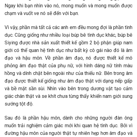
Ngay khi bạn nhìn vào nó, mong muốn và mong muốn được
chạm và vuốt ve nó sẽ đến với bạn.
Vì vậy, phần mà tất cả các anh em đều mong đợi là phần tình
dục. Cũng giống như nhiều loại búp bê tình dục khác, búp bê
Siying được nhà sản xuất thiết kế gồm 2 bộ phận giúp nam
giới có thể quan hệ tình dục như bất kỳ cô gái nào đó là âm
đạo và hậu môn. Về phần âm đạo, nó được thiết kế mô
phỏng âm đạo thật của phụ nữ, với hình dáng nữ tính màu
hồng và dính chặt bên ngoài như của thiếu nữ. Bên trong âm
đạo được thiết kế giống như âm đạo thật với dạng nếp gấp
và bề mặt sần sùi. Nhìn vào bên trong dương vật tạo cảm
giác chân thật và se khít chưa từng thấy khiến nam giới sung
sướng tột độ.
Sau đó là phần hậu môn, dành cho những người đàn ông
muốn trải nghiệm cảm giác mới khi quan hệ tình dục. Bởi vì
đường hậu môn của người thật tự nhiên hẹp hơn âm đạo và