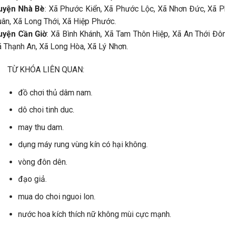
uyện Nhà Bè
: Xã Phước Kiển, Xã Phước Lộc, Xã Nhơn Đức, Xã 
ân, Xã Long Thới, Xã Hiệp Phước.
uyện Cần Giờ
: Xã Bình Khánh, Xã Tam Thôn Hiệp, Xã An Thới Đô
 Thạnh An, Xã Long Hòa, Xã Lý Nhơn.
TỪ KHÓA LIÊN QUAN:
đồ chơi thủ dâm nam.
dô choi tinh duc.
may thu dam.
dụng máy rung vùng kín có hại không.
vòng đôn dên.
đạo giả.
mua do choi nguoi lon.
nước hoa kích thích nữ không mùi cực mạnh.