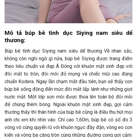
Mô tả búp bê tình dục Siying nam siêu dể
thương:
Búp bê tình dục Siying nam siêu dể thương Về nhan sắc,
không còn nghi ngờ gì nữa, búp bê Siying được trang điểm
theo tiêu chuẩn vẻ đẹp Á Đông với khuôn mặt xinh đẹp với
đôi mắt to tròn, đôi môi đỏ mọng và chiếc mũi cao đúng
chuẩn Kodera. Ngay lần chạm mắt đầu tiên, bạn sẽ thấy con
búp bê sống động đến mức đôi mắt lấp lánh như những giọt
nước mắt. Một lớp son môi được thoa lên toàn bộ đôi môi
để chúng thêm bóng. Ngoài khuôn mặt xinh đẹp, gợi cảm
thường thấy thì thân hình của búp bê cũng là điều thu hút mọi
anh chị em khi nhìn vào. Chỉ cao 1,60m, búp bê có số đo 3
vòng vô cùng quyến rũ với khuôn ngực đầy đặn, vòng eo con
kiến ​​và vòng ba căng tròn cùng những đường cong gợi cảm.