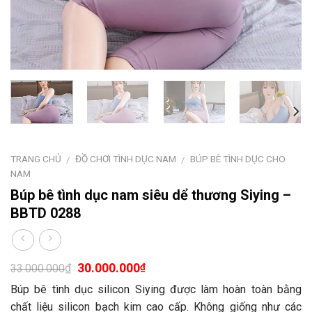
TRANG CHỦ
ĐỒ CHƠI TÌNH DỤC NAM
BÚP BÊ TÌNH DỤC CHO
/
/
NAM
Búp bê tình dục nam siêu dể thương Siying –
BBTD 0288
30.000.000
₫
₫
33.000.000
Búp bê tình dục silicon Siying được làm hoàn toàn bằng
chất liệu silicon bạch kim cao cấp. Không giống như các