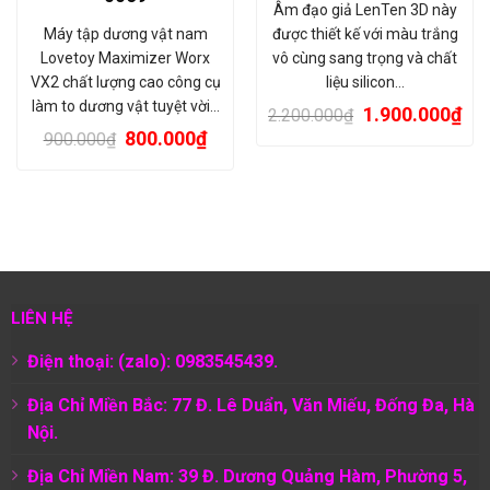
Âm đạo giả LenTen 3D này
Máy tập dương vật nam
được thiết kế với màu trắng
Lovetoy Maximizer Worx
vô cùng sang trọng và chất
VX2 chất lượng cao công cụ
liệu silicon…
làm to dương vật tuyệt vời…
1.900.000
₫
2.200.000
₫
800.000
₫
900.000
₫
LIÊN HỆ
Điện thoại: (zalo): 0983545439.
Địa Chỉ Miền Bắc: 77 Đ. Lê Duẩn, Văn Miếu, Đống Đa, Hà
Nội.
Địa Chỉ Miền Nam:
39 Đ. Dương Quảng Hàm, Phường 5,