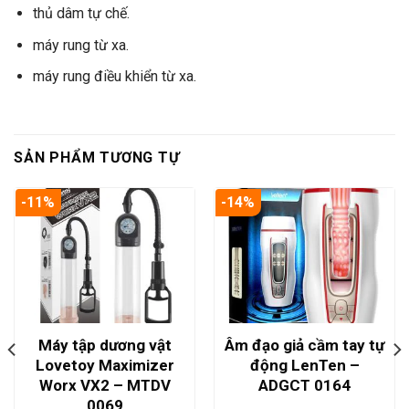
thủ dâm tự chế.
máy rung từ xa.
máy rung điều khiển từ xa.
SẢN PHẨM TƯƠNG TỰ
-11%
-14%
Máy tập dương vật
Âm đạo giả cầm tay tự
Lovetoy Maximizer
động LenTen –
Worx VX2 – MTDV
ADGCT 0164
0069