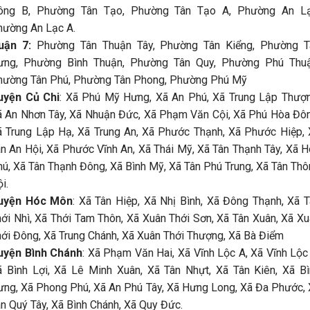
ông B, Phường Tân Tạo, Phường Tân Tạo A, Phường An Lạ
hường An Lạc A.
uận 7:
Phường Tân Thuận Tây, Phường Tân Kiểng, Phường T
ưng, Phường Bình Thuận, Phường Tân Quy, Phường Phú Thuậ
hường Tân Phú, Phường Tân Phong, Phường Phú Mỹ
uyện Củ Chi
: Xã Phú Mỹ Hưng, Xã An Phú, Xã Trung Lập Thượn
ã An Nhơn Tây, Xã Nhuận Đức, Xã Phạm Văn Cội, Xã Phú Hòa Đôn
ã Trung Lập Hạ, Xã Trung An, Xã Phước Thạnh, Xã Phước Hiệp, 
n An Hội, Xã Phước Vĩnh An, Xã Thái Mỹ, Xã Tân Thạnh Tây, Xã 
ú, Xã Tân Thạnh Đông, Xã Bình Mỹ, Xã Tân Phú Trung, Xã Tân Th
i.
uyện Hóc Môn
: Xã Tân Hiệp, Xã Nhị Bình, Xã Đông Thạnh, Xã 
ới Nhì, Xã Thới Tam Thôn, Xã Xuân Thới Sơn, Xã Tân Xuân, Xã X
ới Đông, Xã Trung Chánh, Xã Xuân Thới Thượng, Xã Bà Điểm
uyện Bình Chánh
: Xã Phạm Văn Hai, Xã Vĩnh Lộc A, Xã Vĩnh Lộc
ã Bình Lợi, Xã Lê Minh Xuân, Xã Tân Nhựt, Xã Tân Kiên, Xã Bì
ng, Xã Phong Phú, Xã An Phú Tây, Xã Hưng Long, Xã Đa Phước,
n Quý Tây, Xã Bình Chánh, Xã Quy Đức.