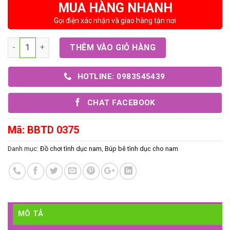
MUA HÀNG NHANH
Gọi điện xác nhận và giao hàng tận nơi
Số lượng
THÊM VÀO GIỎ HÀNG
HOTLINE: 0983545439
CHAT FACEBOOK
Mã:
BBTD 0375
Danh mục:
Đồ chơi tình dục nam
,
Búp bê tình dục cho nam
MÔ TẢ