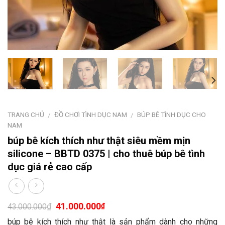
TRANG CHỦ
ĐỒ CHƠI TÌNH DỤC NAM
BÚP BÊ TÌNH DỤC CHO
/
/
NAM
búp bê kích thích như thật siêu mềm mịn
silicone – BBTD 0375 | cho thuê búp bê tình
dục giá rẻ cao cấp
41.000.000
₫
₫
43.000.000
búp bê kích thích như thật là sản phẩm dành cho những