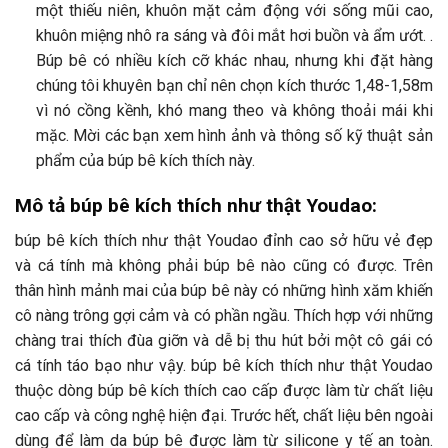
một thiếu niên, khuôn mặt cảm động với sống mũi cao,
khuôn miệng nhô ra sáng và đôi mắt hơi buồn và ẩm ướt. .
Búp bê có nhiều kích cỡ khác nhau, nhưng khi đặt hàng
chúng tôi khuyên bạn chỉ nên chọn kích thước 1,48-1,58m
vì nó cồng kềnh, khó mang theo và không thoải mái khi
mặc. Mời các bạn xem hình ảnh và thông số kỹ thuật sản
phẩm của búp bê kích thích này.
Mô tả búp bê kích thích như thật Youdao:
búp bê kích thích như thật Youdao đỉnh cao sở hữu vẻ đẹp
và cá tính mà không phải búp bê nào cũng có được. Trên
thân hình mảnh mai của búp bê này có những hình xăm khiến
cô nàng trông gợi cảm và có phần ngầu. Thích hợp với những
chàng trai thích đùa giỡn và dễ bị thu hút bởi một cô gái có
cá tính táo bạo như vậy. búp bê kích thích như thật Youdao
thuộc dòng búp bê kích thích cao cấp được làm từ chất liệu
cao cấp và công nghệ hiện đại. Trước hết, chất liệu bên ngoài
dùng để làm da búp bê được làm từ silicone y tế an toàn.