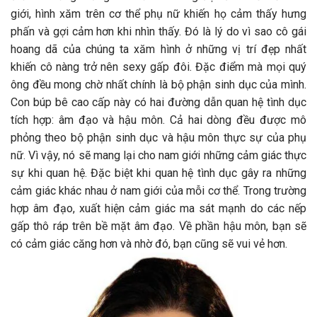
giới, hình xăm trên cơ thể phụ nữ khiến họ cảm thấy hưng
phấn và gợi cảm hơn khi nhìn thấy. Đó là lý do vì sao cô gái
hoang dã của chúng ta xăm hình ở những vị trí đẹp nhất
khiến cô nàng trở nên sexy gấp đôi. Đặc điểm mà mọi quý
ông đều mong chờ nhất chính là bộ phận sinh dục của mình.
Con búp bê cao cấp này có hai đường dẫn quan hệ tình dục
tích hợp: âm đạo và hậu môn. Cả hai dòng đều được mô
phỏng theo bộ phận sinh dục và hậu môn thực sự của phụ
nữ. Vì vậy, nó sẽ mang lại cho nam giới những cảm giác thực
sự khi quan hệ. Đặc biệt khi quan hệ tình dục gây ra những
cảm giác khác nhau ở nam giới của mỗi cơ thể. Trong trường
hợp âm đạo, xuất hiện cảm giác ma sát mạnh do các nếp
gấp thô ráp trên bề mặt âm đạo. Về phần hậu môn, bạn sẽ
có cảm giác căng hơn và nhờ đó, bạn cũng sẽ vui vẻ hơn.