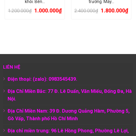
khôi. Bên…
trường. Máy…
1.000.000
₫
1.800.000
₫
1.200.000
₫
2.400.000
₫
LIÊN HỆ
Điện thoại: (zalo): 0983545439.
Địa Chỉ Miền Bắc: 77 Đ. Lê Duẩn, Văn Miếu, Đống Đa, Hà
Nội.
Địa Chỉ Miền Nam:
39 Đ. Dương Quảng Hàm, Phường 5,
Gò Vấp, Thành phố Hồ Chí Minh
Địa chỉ miền trung: 96 Lê Hồng Phong, Phường Lê Lợi,