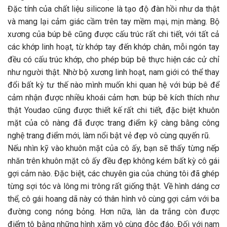
Đặc tính của chất liệu silicone là tạo độ đàn hồi như da thật
và mang lại cảm giác cầm trên tay mềm mại, mịn màng. Bộ
xương của búp bê cũng được cấu trúc rất chi tiết, với tất cả
các khớp linh hoạt, từ khớp tay đến khớp chân, mỗi ngón tay
đều có cấu trúc khớp, cho phép búp bê thực hiện các cử chỉ
như người thật. Nhờ bộ xương linh hoạt, nam giới có thể thay
đổi bất kỳ tư thế nào mình muốn khi quan hệ với búp bê để
cảm nhận được nhiều khoái cảm hơn. búp bê kích thích như
thật Youdao cũng được thiết kế rất chi tiết, đặc biệt khuôn
mặt của cô nàng đã được trang điểm kỹ càng bằng công
nghệ trang điểm mới, làm nổi bật vẻ đẹp vô cùng quyến rũ.
Nếu nhìn kỹ vào khuôn mặt của cô ấy, bạn sẽ thấy từng nếp
nhăn trên khuôn mặt cô ấy đều đẹp không kém bất kỳ cô gái
gợi cảm nào. Đặc biệt, các chuyên gia của chúng tôi đã ghép
từng sợi tóc và lông mi trông rất giống thật. Về hình dáng cơ
thể, cô gái hoang dã này có thân hình vô cùng gợi cảm với ba
đường cong nóng bỏng. Hơn nữa, làn da trắng còn được
điểm tô bằng những hình xăm vô cùng độc đáo. Đối với nam