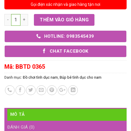
Gọi điện xác nhận và giao hàng tận nơi
Số lượng
THÊM VÀO GIỎ HÀNG
HOTLINE: 0983545439
CHAT FACEBOOK
Mã:
BBTD 0365
Danh mục:
Đồ chơi tình dục nam
,
Búp bê tình dục cho nam
MÔ TẢ
ĐÁNH GIÁ (0)