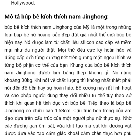
Hollywood
.
Mô tả búp bê kích thích nam Jinghong:
búp bê kích thích nam Jinghong của Mỹ là một trong những
loại búp bê nữ hoàng sắc đẹp đắt giá nhất thế giới búp bê
hiện nay. Nó được làm từ chất liệu silicon cao cấp và mềm
mại như da người thật. Mọi thứ đều cực kỳ hoàn hảo và
đẳng cấp đến từng đường nét trên gương mặt, ngoại hình và
từng bộ phận cơ thể của bạn. Khung của búp bê kích thích
nam Jinghong được làm bằng thép không gỉ. Nó nặng
khoảng 30kg. Khi nói về chất lượng thì không nhất thiết phải
nói đến độ bền hay sự hoàn hảo. Bộ xương này rất linh hoạt
và cho phép người dùng thay đổi nhiều tư thế tùy theo sở
thích khi quan hệ tình dục với búp bê. Tiếp theo là búp bê
Jinghong có chiều cao 1.58cm. Cấu trúc bên trong của âm
đạo dựa trên cấu trúc của một người phụ nữ thực sự. Nhờ
các đường gân ôm sát, vừa khít tạo ma sát khi dương vật
được đưa vào tạo cảm giác khoái cảm chân thực hơn phù