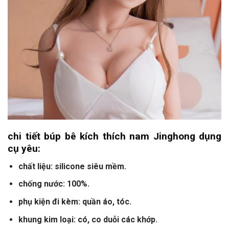
chi tiết búp bê kích thích nam Jinghong dụng
cụ yêu:
chất liệu: silicone siêu mềm.
chống nước: 100%.
phụ kiện đi kèm: quần áo, tóc.
khung kim loại: có, co duỗi các khớp.