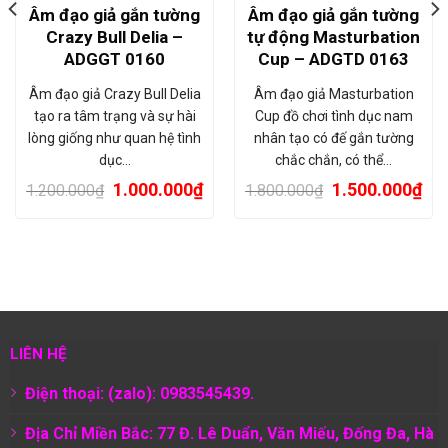
Âm đạo giả gắn tường
Âm đạo giả gắn tường
Crazy Bull Delia –
tự động Masturbation
ADGGT 0160
Cup – ADGTD 0163
Âm đạo giả Crazy Bull Delia
Âm đạo giả Masturbation
tạo ra tâm trạng và sự hài
Cup đồ chơi tình dục nam
lòng giống như quan hệ tình
nhân tạo có đế gắn tường
dục…
chắc chắn, có thể…
1.000.000
₫
1.500.000
₫
1.200.000
₫
1.800.000
₫
LIÊN HỆ
Điện thoại: (zalo): 0983545439.
Địa Chỉ Miền Bắc: 77 Đ. Lê Duẩn, Văn Miếu, Đống Đa, Hà