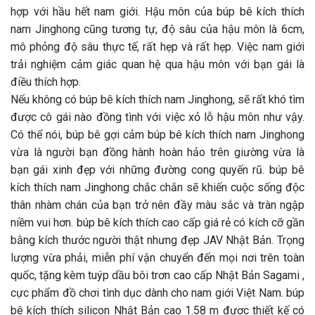
hợp với hầu hết nam giới. Hậu môn của búp bê kích thích
nam Jinghong cũng tương tự, độ sâu của hậu môn là 6cm,
mô phỏng độ sâu thực tế, rất hẹp và rất hẹp. Việc nam giới
trải nghiệm cảm giác quan hệ qua hậu môn với bạn gái là
điều thích hợp.
Nếu không có búp bê kích thích nam Jinghong, sẽ rất khó tìm
được cô gái nào đồng tình với việc xỏ lỗ hậu môn như vậy.
Có thể nói, búp bê gợi cảm búp bê kích thích nam Jinghong
vừa là người bạn đồng hành hoàn hảo trên giường vừa là
bạn gái xinh đẹp với những đường cong quyến rũ. búp bê
kích thích nam Jinghong chắc chắn sẽ khiến cuộc sống độc
thân nhàm chán của bạn trở nên đầy màu sắc và tràn ngập
niềm vui hơn. búp bê kích thích cao cấp giá rẻ có kích cỡ gần
bằng kích thước người thật nhưng đẹp JAV Nhật Bản. Trọng
lượng vừa phải, miễn phí vận chuyển đến mọi nơi trên toàn
quốc, tặng kèm tuýp dầu bôi trơn cao cấp Nhật Bản Sagami ,
cực phẩm đồ chơi tình dục dành cho nam giới Việt Nam. búp
bê kích thích silicon Nhật Bản cao 1.58 m được thiết kế có