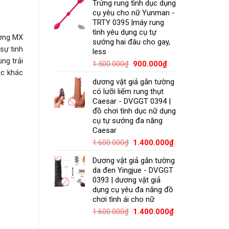
Trứng rung tình dục dụng
cụ yêu cho nữ Yunman -
TRTY 0395 |máy rung
tình yêu dụng cụ tự
ường MX
sướng hai đâu cho gay,
sự tinh
less
ng trải
1.500.000
₫
900.000
₫
ậc khác
dương vật giả gắn tường
có lưỡi liếm rung thụt
Caesar - DVGGT 0394 |
đồ chơi tình dục nữ dụng
cụ tự sướng đa năng
Caesar
1.600.000
₫
1.400.000
₫
Dương vật giả gắn tường
da đen Yingjue - DVGGT
0393 | dương vật giả
dụng cụ yêu đa năng đồ
chơi tình ái cho nữ
1.600.000
₫
1.400.000
₫