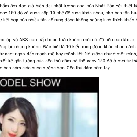
 âm đạo giả hiện đại chất lượng cao của Nhật Bản với thiết k
ể xoay 180 độ và cung cấp 10 chế độ rung khác nhau, cho bạn tận h
ự kết hợp của nhiều tần số rung động không ngừng kích thích khiến
 với lớp vỏ ABS cao cấp hoàn toàn không mùi có độ bền cao khi sờ
lại. nhưng không. Đặc biệt là 10 kiểu rung động khác nhau dành
u từ ngọt ngào đến mạnh mẽ hay mãnh liệt. Nó giống như ở một mình
 thiết kế gắn tường của cốc thủ dâm có thể xoay 180 độ ở mọi tư th
cho bạn cảm giác sung sướng hơn. Cốc thủ dâm cầm tay.