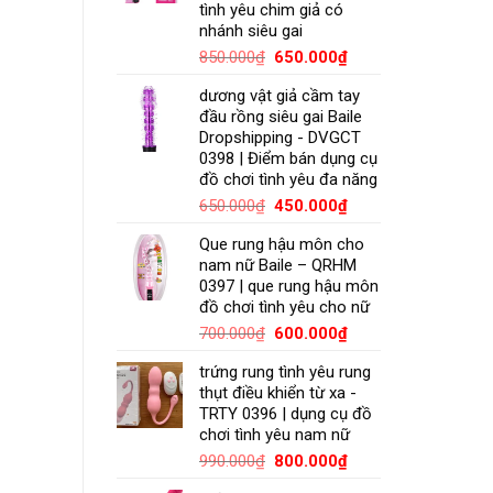
tình yêu chim giả có
nhánh siêu gai
850.000
₫
650.000
₫
dương vật giả cầm tay
đầu rồng siêu gai Baile
Dropshipping - DVGCT
0398 | Điểm bán dụng cụ
đồ chơi tình yêu đa năng
650.000
₫
450.000
₫
Que rung hậu môn cho
nam nữ Baile – QRHM
0397 | que rung hậu môn
đồ chơi tình yêu cho nữ
700.000
₫
600.000
₫
trứng rung tình yêu rung
thụt điều khiển từ xa -
TRTY 0396 | dụng cụ đồ
chơi tình yêu nam nữ
990.000
₫
800.000
₫