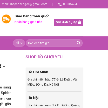
E-mail: shopcobengoc@gmail.com
0983545439
Giao hàng toàn quốc
Nhận hàng giao tiền
GIỎ HÀNG /
0
₫
SHOP ĐỒ CHƠI YÊU
X –
Hồ Chí Minh
Địa chỉ miền bắc: 77 Đ. Lê Duẩn, Văn
Miếu, Đống Đa, Hà Nội.
kế sang
 Spider
Hà Nội
ên, giá
giả gắn
Địa chỉ miền nam: 39 Đ. Dương Quảng