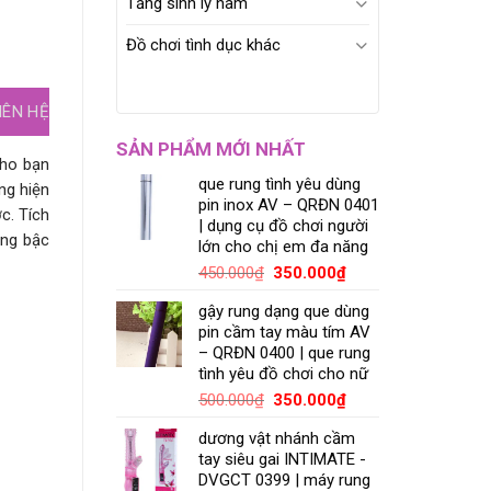
Tăng sinh lý nam
Đồ chơi tình dục khác
IÊN HỆ
SẢN PHẨM MỚI NHẤT
cho bạn
que rung tình yêu dùng
ng hiện
pin inox AV – QRĐN 0401
c. Tích
| dụng cụ đồ chơi người
ung bậc
lớn cho chị em đa năng
450.000
₫
350.000
₫
gậy rung dạng que dùng
pin cầm tay màu tím AV
– QRĐN 0400 | que rung
tình yêu đồ chơi cho nữ
500.000
₫
350.000
₫
dương vật nhánh cầm
tay siêu gai INTIMATE -
DVGCT 0399 | máy rung