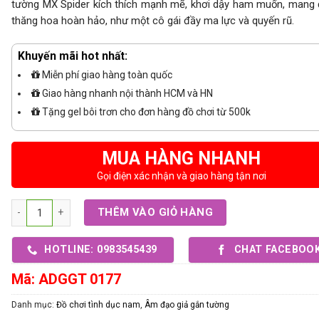
tường MX Spider kích thích mạnh mẽ, khơi dậy ham muốn, mang
thăng hoa hoàn hảo, như một cô gái đầy ma lực và quyến rũ.
Khuyến mãi hot nhất:
Miễn phí giao hàng toàn quốc
Giao hàng nhanh nội thành HCM và HN
Tặng gel bôi trơn cho đơn hàng đồ chơi từ 500k
MUA HÀNG NHANH
Gọi điện xác nhận và giao hàng tận nơi
Số lượng
THÊM VÀO GIỎ HÀNG
HOTLINE: 0983545439
CHAT FACEBOO
Mã:
ADGGT 0177
Danh mục:
Đồ chơi tình dục nam
,
Âm đạo giả gắn tường