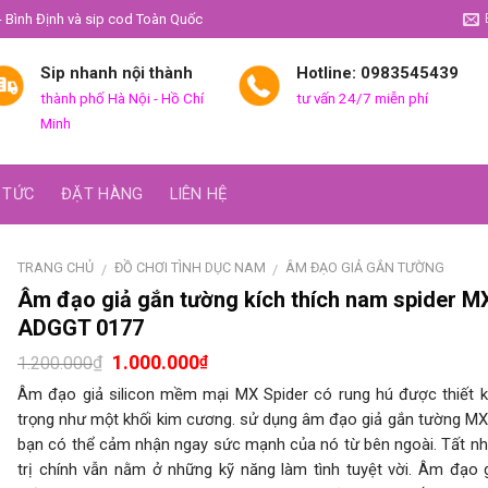
- Bình Định và sip cod Toàn Quốc
Sip nhanh nội thành
Hotline: 0983545439
thành phố Hà Nội - Hồ Chí
tư vấn 24/7 miễn phí
Minh
 TỨC
ĐẶT HÀNG
LIÊN HỆ
TRANG CHỦ
ĐỒ CHƠI TÌNH DỤC NAM
ÂM ĐẠO GIẢ GẮN TƯỜNG
/
/
Âm đạo giả gắn tường kích thích nam spider M
ADGGT 0177
1.000.000
₫
₫
1.200.000
Âm đạo giả silicon mềm mại MX Spider có rung hú được thiết 
trọng như một khối kim cương. sử dụng âm đạo giả gắn tường MX
bạn có thể cảm nhận ngay sức mạnh của nó từ bên ngoài. Tất nhi
trị chính vẫn nằm ở những kỹ năng làm tình tuyệt vời. Âm đạo 