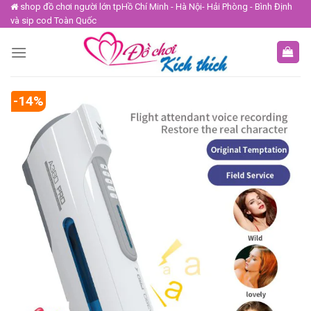
Skip
shop đồ chơi người lớn tpHồ Chí Minh - Hà Nội- Hải Phòng - Bình Định
và sip cod Toàn Quốc
to
content
-14%