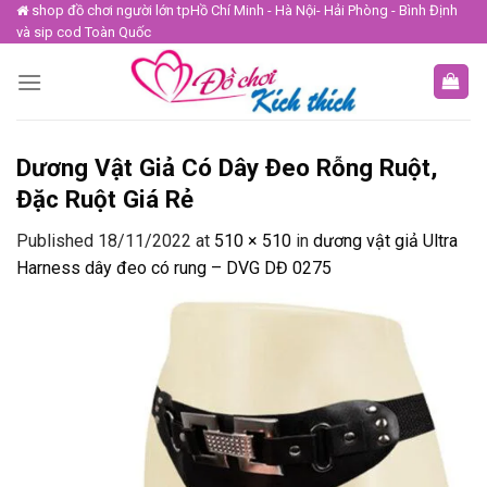
Skip
shop đồ chơi người lớn tpHồ Chí Minh - Hà Nội- Hải Phòng - Bình Định
và sip cod Toàn Quốc
to
content
Dương Vật Giả Có Dây Đeo Rỗng Ruột,
Đặc Ruột Giá Rẻ
Published
18/11/2022
at
510 × 510
in
dương vật giả Ultra
Harness dây đeo có rung – DVG DĐ 0275