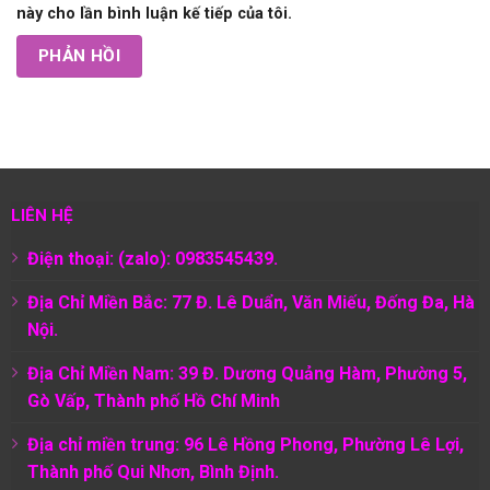
này cho lần bình luận kế tiếp của tôi.
LIÊN HỆ
Điện thoại: (zalo): 0983545439.
Địa Chỉ Miền Bắc: 77 Đ. Lê Duẩn, Văn Miếu, Đống Đa, Hà
Nội.
Địa Chỉ Miền Nam:
39 Đ. Dương Quảng Hàm, Phường 5,
Gò Vấp, Thành phố Hồ Chí Minh
Địa chỉ miền trung: 96 Lê Hồng Phong, Phường Lê Lợi,
Thành phố Qui Nhơn, Bình Định.