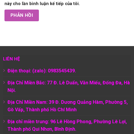
này cho lần bình luận kế tiếp của tôi.
LIÊN HỆ
Điện thoại: (zalo): 0983545439.
Địa Chỉ Miền Bắc: 77 Đ. Lê Duẩn, Văn Miếu, Đống Đa, Hà
Nội.
Địa Chỉ Miền Nam:
39 Đ. Dương Quảng Hàm, Phường 5,
Gò Vấp, Thành phố Hồ Chí Minh
Địa chỉ miền trung: 96 Lê Hồng Phong, Phường Lê Lợi,
Thành phố Qui Nhơn, Bình Định.