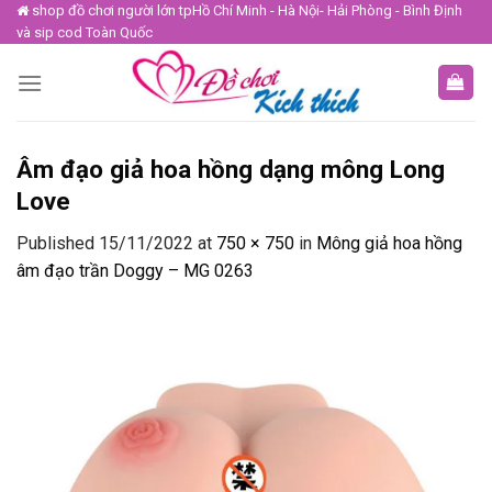
Skip
shop đồ chơi người lớn tpHồ Chí Minh - Hà Nội- Hải Phòng - Bình Định
và sip cod Toàn Quốc
to
content
Âm đạo giả hoa hồng dạng mông Long
Love
Published
15/11/2022
at
750 × 750
in
Mông giả hoa hồng
âm đạo trần Doggy – MG 0263