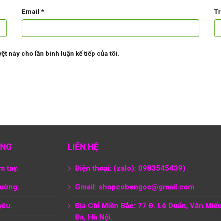
Email
*
T
ệt này cho lần bình luận kế tiếp của tôi.
ÀNG
LIÊN HỆ
m tay.
Điện thoại: (zalo): 0983545439)
tường.
Gmail: shopcobengoc@gmail.com
yêu.
Địa Chỉ Miền Bắc: 77 Đ. Lê Duẩn, Văn Miế
Đa, Hà Nội.