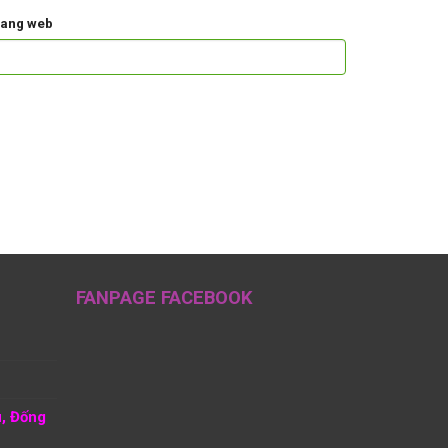
rang web
FANPAGE FACEBOOK
u, Đống