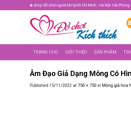
Skip
shop đồ chơi người lớn tpHồ Chí Minh - Hà Nội- Hải Phòng 
to
content
TRANG CHỦ
GIỚI THIỆU
SẢN PHẨM
TIN
Âm Đạo Giả Dạng Mông Có Hì
Published
15/11/2022
at
750 × 750
in
Mông giả hoa 