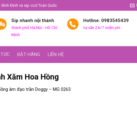
- Bình Định và sip cod Toàn Quốc
Sip nhanh nội thành
Hotline: 0983545439
thành phố Hà Nội - Hồ Chí
tư vấn 24/7 miễn phí
Minh
 TỨC
ĐẶT HÀNG
LIÊN HỆ
nh Xăm Hoa Hồng
hồng âm đạo trần Doggy – MG 0263