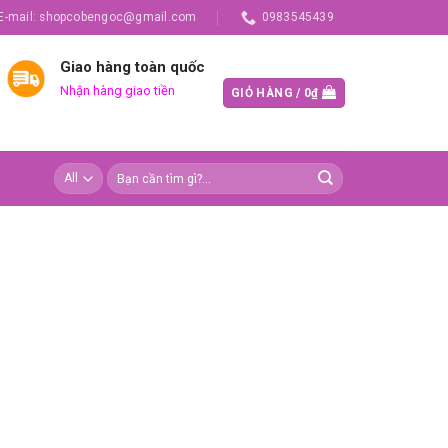
E-mail: shopcobengoc@gmail.com
0983545439
Giao hàng toàn quốc
Nhận hàng giao tiền
GIỎ HÀNG /
0
₫