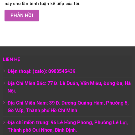
này cho lần bình luận kế tiếp của tôi.
LIÊN HỆ
Điện thoại: (zalo): 0983545439.
Địa Chỉ Miền Bắc: 77 Đ. Lê Duẩn, Văn Miếu, Đống Đa, Hà
Nội.
Địa Chỉ Miền Nam:
39 Đ. Dương Quảng Hàm, Phường 5,
Gò Vấp, Thành phố Hồ Chí Minh
Địa chỉ miền trung: 96 Lê Hồng Phong, Phường Lê Lợi,
Thành phố Qui Nhơn, Bình Định.