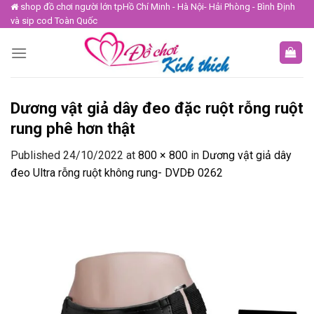
Skip
shop đồ chơi người lớn tpHồ Chí Minh - Hà Nội- Hải Phòng - Bình Định
và sip cod Toàn Quốc
to
content
Dương vật giả dây đeo đặc ruột rỗng ruột
rung phê hơn thật
Published
24/10/2022
at
800 × 800
in
Dương vật giả dây
đeo Ultra rỗng ruột không rung- DVDĐ 0262