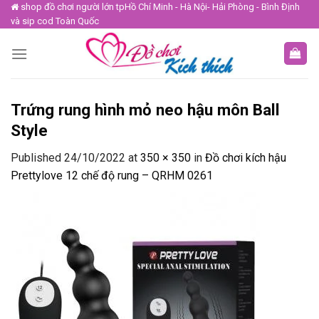
Skip
shop đồ chơi người lớn tpHồ Chí Minh - Hà Nội- Hải Phòng - Bình Định
và sip cod Toàn Quốc
to
content
Trứng rung hình mỏ neo hậu môn Ball
Style
Published
24/10/2022
at
350 × 350
in
Đồ chơi kích hậu
Prettylove 12 chế độ rung – QRHM 0261