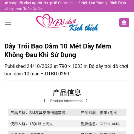
Skip
shop đồ chơi người lớn tpHồ Chí Minh - Hà Nội- Hải Phòng - Bình Định
và sip cod Toàn Quốc
to
content
Dây Trói Bạo Dâm 10 Mét Dày Mềm
Không Đau Khi Sử Dụng
Published
24/10/2022
at
790 × 1033
in
Bộ dây trói đồ chơi
bạo dâm 10 món – DTBD 0260