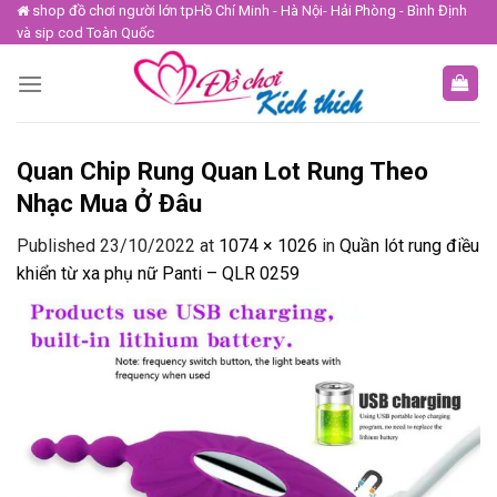
Skip
shop đồ chơi người lớn tpHồ Chí Minh - Hà Nội- Hải Phòng - Bình Định
và sip cod Toàn Quốc
to
content
Quan Chip Rung Quan Lot Rung Theo
Nhạc Mua Ở Đâu
Published
23/10/2022
at
1074 × 1026
in
Quần lót rung điều
khiển từ xa phụ nữ Panti – QLR 0259