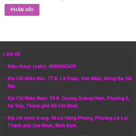
LIÊN HỆ
Điện thoại: (zalo): 0983545439.
Địa Chỉ Miền Bắc: 77 Đ. Lê Duẩn, Văn Miếu, Đống Đa, Hà
Nội.
Địa Chỉ Miền Nam:
39 Đ. Dương Quảng Hàm, Phường 5,
Gò Vấp, Thành phố Hồ Chí Minh
Địa chỉ miền trung: 96 Lê Hồng Phong, Phường Lê Lợi,
Thành phố Qui Nhơn, Bình Định.