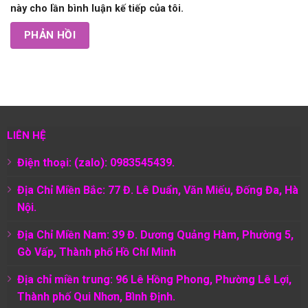
này cho lần bình luận kế tiếp của tôi.
LIÊN HỆ
Điện thoại: (zalo): 0983545439.
Địa Chỉ Miền Bắc: 77 Đ. Lê Duẩn, Văn Miếu, Đống Đa, Hà
Nội.
Địa Chỉ Miền Nam:
39 Đ. Dương Quảng Hàm, Phường 5,
Gò Vấp, Thành phố Hồ Chí Minh
Địa chỉ miền trung: 96 Lê Hồng Phong, Phường Lê Lợi,
Thành phố Qui Nhơn, Bình Định.