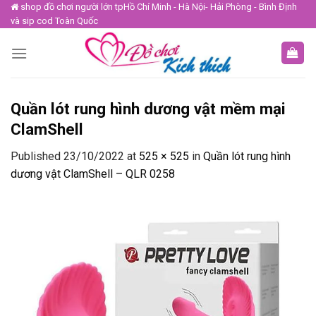
Skip
shop đồ chơi người lớn tpHồ Chí Minh - Hà Nội- Hải Phòng - Bình Định
và sip cod Toàn Quốc
to
content
Quần lót rung hình dương vật mềm mại
ClamShell
Published
23/10/2022
at
525 × 525
in
Quần lót rung hình
dương vật ClamShell – QLR 0258