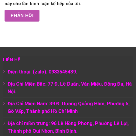
này cho lần bình luận kế tiếp của tôi.
LIÊN HỆ
Điện thoại: (zalo): 0983545439.
Địa Chỉ Miền Bắc: 77 Đ. Lê Duẩn, Văn Miếu, Đống Đa, Hà
Nội.
Địa Chỉ Miền Nam:
39 Đ. Dương Quảng Hàm, Phường 5,
Gò Vấp, Thành phố Hồ Chí Minh
Địa chỉ miền trung: 96 Lê Hồng Phong, Phường Lê Lợi,
Thành phố Qui Nhơn, Bình Định.