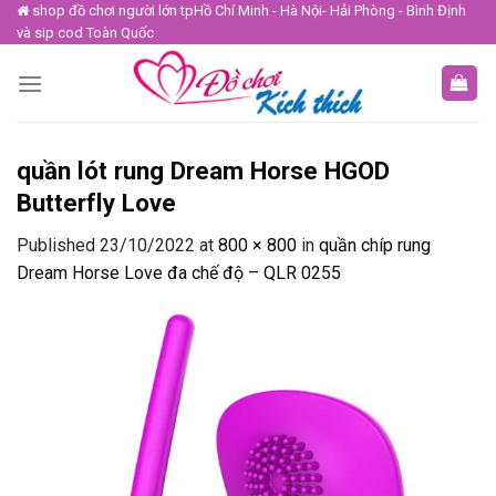
Skip
shop đồ chơi người lớn tpHồ Chí Minh - Hà Nội- Hải Phòng - Bình Định
và sip cod Toàn Quốc
to
content
quần lót rung Dream Horse HGOD
Butterfly Love
Published
23/10/2022
at
800 × 800
in
quần chíp rung
Dream Horse Love đa chế độ – QLR 0255