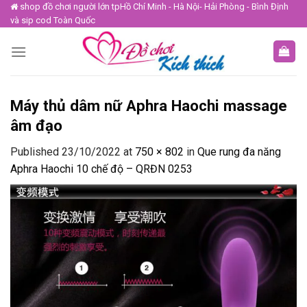
Skip
shop đồ chơi người lớn tpHồ Chí Minh - Hà Nội- Hải Phòng - Bình Định
và sip cod Toàn Quốc
to
content
Máy thủ dâm nữ Aphra Haochi massage
âm đạo
Published
23/10/2022
at
750 × 802
in
Que rung đa năng
Aphra Haochi 10 chế độ – QRĐN 0253