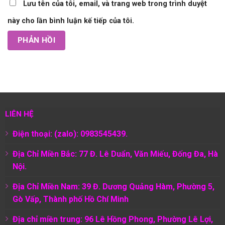
Lưu tên của tôi, email, và trang web trong trình duyệt
này cho lần bình luận kế tiếp của tôi.
LIÊN HỆ
Điện thoại: (zalo): 0983545439.
Địa Chỉ Miền Bắc: 77 Đ. Lê Duẩn, Văn Miếu, Đống Đa, Hà
Nội.
Địa Chỉ Miền Nam:
39 Đ. Dương Quảng Hàm, Phường 5,
Gò Vấp, Thành phố Hồ Chí Minh
Địa chỉ miền trung: 96 Lê Hồng Phong, Phường Lê Lợi,