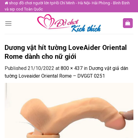
Skip
shop đồ chơi người lớn tpHồ Chí Minh - Hà Nội- Hải Phòng - Bình Định
và sip cod Toàn Quốc
to
content
Dương vật hít tường LoveAider Oriental
Rome dành cho nữ giới
Published
21/10/2022
at
800 × 437
in
Dương vật giả dán
tường Loveaider Oriental Rome – DVGGT 0251