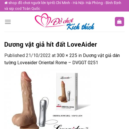
Skip
shop đồ chơi người lớn tpHồ Chí Minh - Hà Nội- Hải Phòng - Bình Định
và sip cod Toàn Quốc
to
content
Dương vật giả hít đất LoveAider
Published
21/10/2022
at
300 × 225
in
Dương vật giả dán
tường Loveaider Oriental Rome – DVGGT 0251