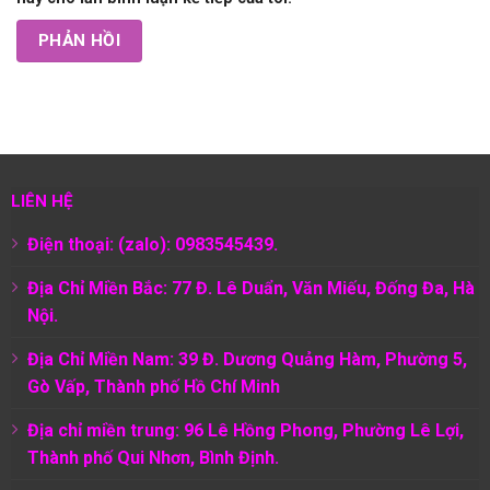
LIÊN HỆ
Điện thoại: (zalo): 0983545439.
Địa Chỉ Miền Bắc: 77 Đ. Lê Duẩn, Văn Miếu, Đống Đa, Hà
Nội.
Địa Chỉ Miền Nam:
39 Đ. Dương Quảng Hàm, Phường 5,
Gò Vấp, Thành phố Hồ Chí Minh
Địa chỉ miền trung: 96 Lê Hồng Phong, Phường Lê Lợi,
Thành phố Qui Nhơn, Bình Định.