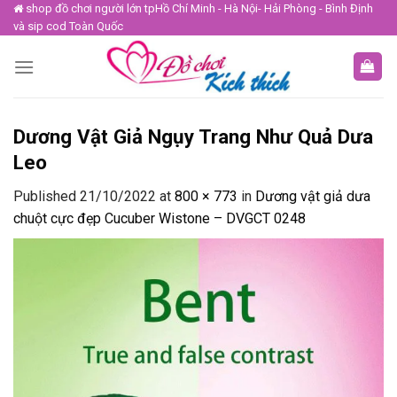
Skip
shop đồ chơi người lớn tpHồ Chí Minh - Hà Nội- Hải Phòng - Bình Định
và sip cod Toàn Quốc
to
content
Dương Vật Giả Ngụy Trang Như Quả Dưa
Leo
Published
21/10/2022
at
800 × 773
in
Dương vật giả dưa
chuột cực đẹp Cucuber Wistone – DVGCT 0248