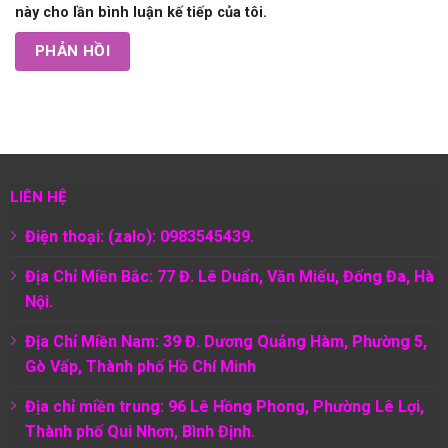
này cho lần bình luận kế tiếp của tôi.
LIÊN HỆ
Điện thoại: (zalo): 0983545439.
Địa Chỉ Miền Bắc: 77 Đ. Lê Duẩn, Văn Miếu, Đống Đa, Hà
Nội.
Địa Chỉ Miền Nam:
39 Đ. Dương Quảng Hàm, Phường 5,
Gò Vấp, Thành phố Hồ Chí Minh
Địa chỉ miền trung: 96 Lê Hồng Phong, Phường Lê Lợi,
Thành phố Qui Nhơn, Bình Định.