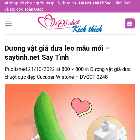
Skip
shop đồ chơi người lớn tpHồ Chí Minh - Hà Nội- Hải Phòng - Bình Định
và sip cod Toàn Quốc
to
content
Dương vật giả dưa leo mẫu mới –
saytinh.net Say Tình
Published
21/10/2022
at
800 × 800
in
Dương vật giả dưa
chuột cực đẹp Cucuber Wistone – DVGCT 0248