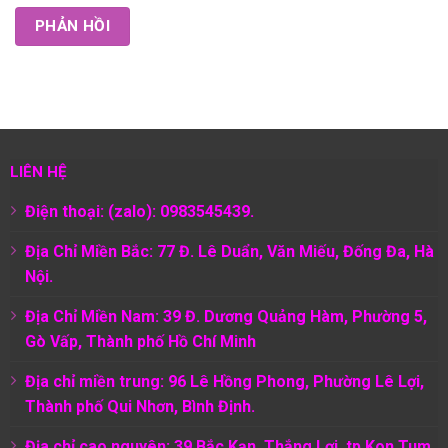
LIÊN HỆ
Điện thoại: (zalo): 0983545439.
Địa Chỉ Miền Bắc: 77 Đ. Lê Duẩn, Văn Miếu, Đống Đa, Hà
Nội.
Địa Chỉ Miền Nam:
39 Đ. Dương Quảng Hàm, Phường 5,
Gò Vấp, Thành phố Hồ Chí Minh
Địa chỉ miền trung: 96 Lê Hồng Phong, Phường Lê Lợi,
Thành phố Qui Nhơn, Bình Định.
Địa chỉ cao nguyên: 39 Bắc Kạn, Thắng Lợi, tp Kon Tum,