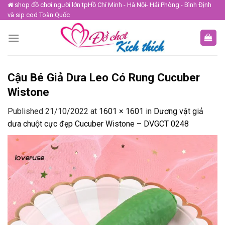
Skip
shop đồ chơi người lớn tpHồ Chí Minh - Hà Nội- Hải Phòng - Bình Định
và sip cod Toàn Quốc
to
content
Cậu Bé Giả Dưa Leo Có Rung Cucuber
Wistone
Published
21/10/2022
at
1601 × 1601
in
Dương vật giả
dưa chuột cực đẹp Cucuber Wistone – DVGCT 0248