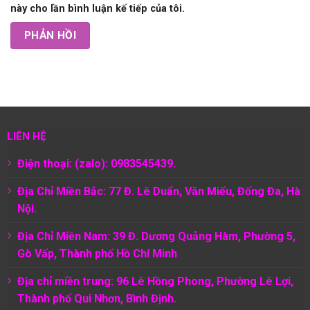
này cho lần bình luận kế tiếp của tôi.
LIÊN HỆ
Điện thoại: (zalo): 0983545439.
Địa Chỉ Miền Bắc: 77 Đ. Lê Duẩn, Văn Miếu, Đống Đa, Hà
Nội.
Địa Chỉ Miền Nam:
39 Đ. Dương Quảng Hàm, Phường 5,
Gò Vấp, Thành phố Hồ Chí Minh
Địa chỉ miền trung: 96 Lê Hồng Phong, Phường Lê Lợi,
Thành phố Qui Nhơn, Bình Định.