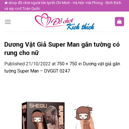
Skip
shop đồ chơi người lớn tpHồ Chí Minh - Hà Nội- Hải Phòng - Bình Định
và sip cod Toàn Quốc
to
content
Dương Vật Giả Super Man gắn tường có
rung cho nữ
Published
21/10/2022
at
750 × 750
in
Dương vật giả gắn
tường Super Man – DVGGT 0247