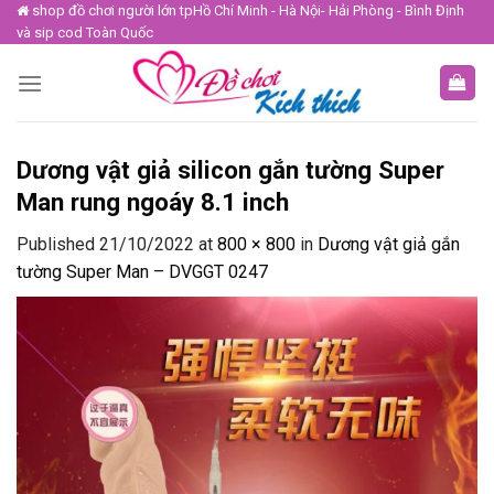
Skip
shop đồ chơi người lớn tpHồ Chí Minh - Hà Nội- Hải Phòng - Bình Định
và sip cod Toàn Quốc
to
content
Dương vật giả silicon gắn tường Super
Man rung ngoáy 8.1 inch
Published
21/10/2022
at
800 × 800
in
Dương vật giả gắn
tường Super Man – DVGGT 0247