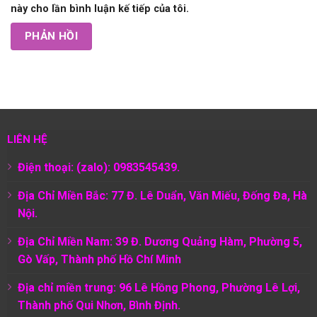
này cho lần bình luận kế tiếp của tôi.
LIÊN HỆ
Điện thoại: (zalo): 0983545439.
Địa Chỉ Miền Bắc: 77 Đ. Lê Duẩn, Văn Miếu, Đống Đa, Hà
Nội.
Địa Chỉ Miền Nam:
39 Đ. Dương Quảng Hàm, Phường 5,
Gò Vấp, Thành phố Hồ Chí Minh
Địa chỉ miền trung: 96 Lê Hồng Phong, Phường Lê Lợi,
Thành phố Qui Nhơn, Bình Định.